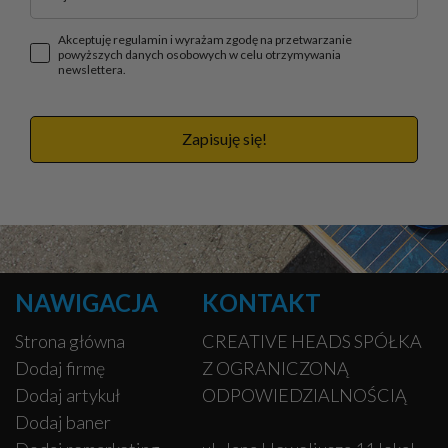
Akceptuję regulamin i wyrażam zgodę na przetwarzanie
powyższych danych osobowych w celu otrzymywania
newslettera.
Zapisuję się!
NAWIGACJA
KONTAKT
Strona główna
CREATIVE HEADS SPÓŁKA
Dodaj firmę
Z OGRANICZONĄ
Dodaj artykuł
ODPOWIEDZIALNOŚCIĄ
Dodaj baner