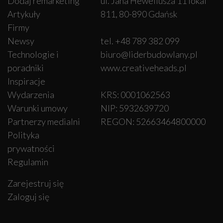
Dodaj remarketing
ul. Jana Heweliusza 11 lokal
Artykuły
811, 80-890 Gdańsk
Firmy
Newsy
tel. +48 789 382 099
Technologie i
biuro@liderbudowlany.pl
poradniki
www.creativeheads.pl
Inspiracje
Wydarzenia
KRS: 0001062563
Warunki umowy
NIP: 5932639720
Partnerzy medialni
REGON: 52663464800000
Polityka
prywatności
Regulamin
Zarejestruj się
Zaloguj się