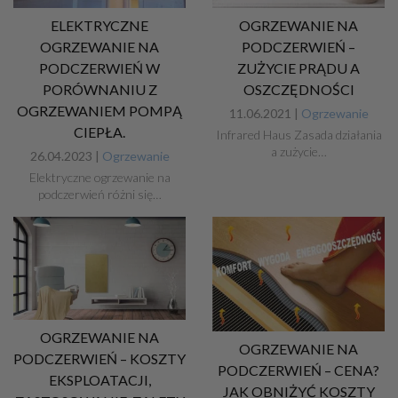
ELEKTRYCZNE
OGRZEWANIE NA
OGRZEWANIE NA
PODCZERWIEŃ –
PODCZERWIEŃ W
ZUŻYCIE PRĄDU A
PORÓWNANIU Z
OSZCZĘDNOŚCI
OGRZEWANIEM POMPĄ
11.06.2021 |
Ogrzewanie
CIEPŁA.
Infrared Haus Zasada działania
a zużycie…
26.04.2023 |
Ogrzewanie
Elektryczne ogrzewanie na
podczerwień różni się…
OGRZEWANIE NA
OGRZEWANIE NA
PODCZERWIEŃ – KOSZTY
PODCZERWIEŃ – CENA?
EKSPLOATACJI,
JAK OBNIŻYĆ KOSZTY