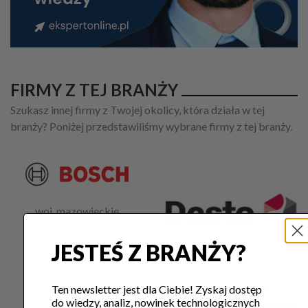
FIRMY Z TEJ BRANŻY
Szukasz innej firmy z Twojej okolicy, która działa w tej
branży? Poniżej przedstawiliśmy wybrane firmy z tej branży.
woj. mazowieckie
JESTEŚ Z BRANŻY?
woj. małopolskie
Ten newsletter jest dla Ciebie! Zyskaj dostęp
do wiedzy, analiz, nowinek technologicznych