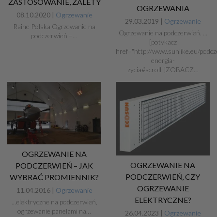
ZASTOSOWANIE, ZALETY
OGRZEWANIA
08.10.2020 |
Ogrzewanie
29.03.2019 |
Ogrzewanie
Raine Polska Ogrzewanie na
Ogrzewanie na podczerwień. ...
podczerwień –…
[potykacz
href="http://www.sunlike.eu/podcz
energia-
zycia#scroll"]ZOBACZ…
OGRZEWANIE NA
OGRZEWANIE NA
PODCZERWIEŃ – JAK
PODCZERWIEŃ, CZY
WYBRAĆ PROMIENNIK?
OGRZEWANIE
11.04.2016 |
Ogrzewanie
ELEKTRYCZNE?
...elektryczne na podczerwień,
ogrzewanie panelami na…
26.04.2023 |
Ogrzewanie