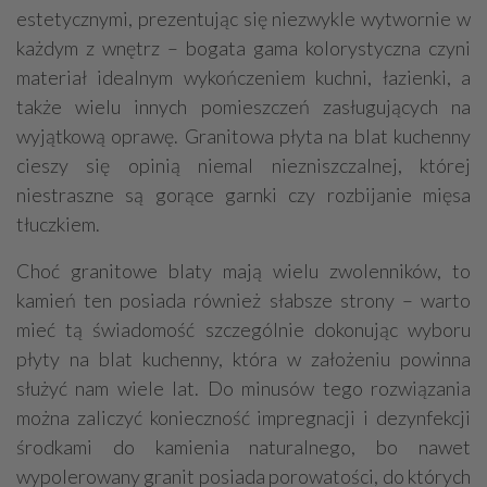
estetycznymi, prezentując się niezwykle wytwornie w
każdym z wnętrz – bogata gama kolorystyczna czyni
materiał idealnym wykończeniem kuchni, łazienki, a
także wielu innych pomieszczeń zasługujących na
wyjątkową oprawę. Granitowa płyta na blat kuchenny
cieszy się opinią niemal niezniszczalnej, której
niestraszne są gorące garnki czy rozbijanie mięsa
tłuczkiem.
Choć granitowe blaty mają wielu zwolenników, to
kamień ten posiada również słabsze strony – warto
mieć tą świadomość szczególnie dokonując wyboru
płyty na blat kuchenny, która w założeniu powinna
służyć nam wiele lat. Do minusów tego rozwiązania
można zaliczyć konieczność impregnacji i dezynfekcji
środkami do kamienia naturalnego, bo nawet
wypolerowany granit posiada porowatości, do których