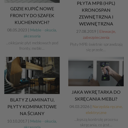
PŁYTA MPB (HPL)
GDZIE KUPIĆ NOWE
KRONOSPAN
FRONTY DO SZAFEK
ZEWNĘTRZNA I
KUCHENNYCH?
WEWNĘTRZNA
08.05.2023 |
Meble - okucia,
27.08.2019 |
Elewacje,
akcesoria
zabezpieczenia
...oklejanie płyt meblowych pod
Płyty MPB świetnie sprawdzają
fronty, meble…
się przede…
JAKA WKRĘTARKA DO
SKRĘCANIA MEBLI?
BLATY Z LAMINATU,
PŁYTY KOMPAKTOWE
04.03.2026 |
Narzędzia ręczne,
elektryczne
NA ŚCIANY
...lepszą kontrolę procesu
10.10.2017 |
Meble - okucia,
skręcania, co jest…
akcesoria