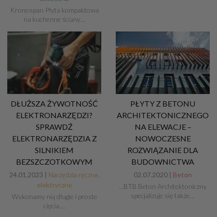
Kronospan Płyta kompaktowa
na kuchenne ściany…
DŁUŻSZA ŻYWOTNOŚĆ
PŁYTY Z BETONU
ELEKTRONARZĘDZI?
ARCHITEKTONICZNEGO
SPRAWDŹ
NA ELEWACJE –
ELEKTRONARZĘDZIA Z
NOWOCZESNE
SILNIKIEM
ROZWIĄZANIE DLA
BEZSZCZOTKOWYM
BUDOWNICTWA
24.01.2023 |
Narzędzia ręczne,
02.07.2020 |
Beton
elektryczne
...BTB Beton Architektoniczny
specjalizuje się także…
Wykonamy nią długie i proste
cięcia,…