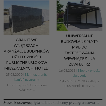
UNIWERSALNE
GRANIT WE
BUDOWLANE PŁYTY
WNĘTRZACH.
MPB DO
ARANŻACJE BUDYNKÓW
ZASTOSOWANIA
UŻYTECZNOŚCI
WEWNĄTRZ I NA
PUBLICZNEJ, BLOKÓW
ZEWNĄTRZ
MIESZKALNYCH, HOTELI
16.08.2018 |
Meble - okucia,
25.03.2020 |
Marmur, granit,
akcesoria
kamień naturalny
Płyta MPB KRONOSPAN jest
Ten rodzaj obróbki zaleca się
obustronnie pokryta…
zwłaszcza…
Słowa kluczowe:
płyta na blat kuchenny, płyta granitowa na