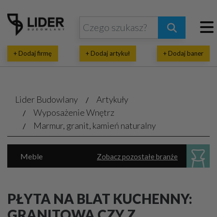
+ Dodaj firmę
+ Dodaj artykuł
+ Dodaj baner
Lider Budowlany
Artykuły
Wyposażenie Wnętrz
Marmur, granit, kamień naturalny
Meble
Zobacz pozostałe branże
Dekoratorstwo, architektura wnętrz
Oświetlenie
Parkiet, panele, listwy
PŁYTA NA BLAT KUCHENNY:
Sanitarne akcesoria, urządzenia
GRANITOWA CZY Z