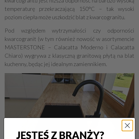
kwarcograntu jest niższa odporność na bardzo wysoką
temperaturę przekraczającą 150°C – tak wysoki
poziom ciepła może uszkodzić blat z kwarcogranitu.
Pod względem wytrzymałości czy odporności
kwarcogranit (w tym również nowość w asortymencie
MASTERSTONE – Calacatta Moderno i Calacatta
Chiaro) wygrywa z klasyczną granitową płytą na blat
kuchenny, będąc jej idealnym zamiennikiem.
JESTEŚ Z BRANŻY?