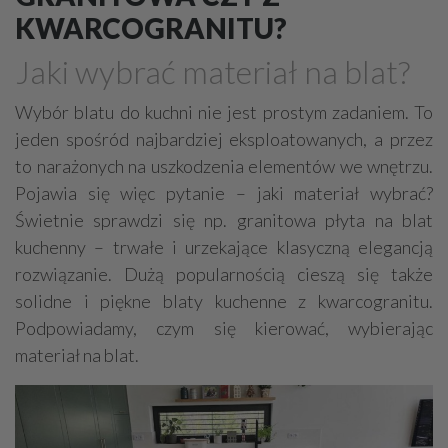
Marmur, granit, kamień naturalny
KWARCOGRANITU?
Meble - okucia, akcesoria
Plisy, rolety, żaluzje
Jaki wybrać materiał na blat?
Kominki
Schody, akcesoria
Wybór blatu do kuchni nie jest prostym zadaniem. To
Stolarka otworowa - okucia, akcesoria
jeden spośród najbardziej eksploatowanych, a przez
Poręcze, balustrady, barierki
to narażonych na uszkodzenia elementów we wnętrzu.
Płytki, glazura, terakota
Dywany, wykładziny
Pojawia się więc pytanie – jaki materiał wybrać?
Sztukateria
Mozaiki i dekoracje szklane
Świetnie sprawdzi się np. granitowa płyta na blat
kuchenny – trwałe i urzekające klasyczną elegancją
rozwiązanie. Dużą popularnością cieszą się także
solidne i piękne blaty kuchenne z kwarcogranitu.
Podpowiadamy, czym się kierować, wybierając
materiał na blat.