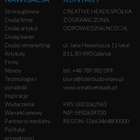
Strona główna
CREATIVE HEADS SPÓŁKA
Dodaj firmę
Z OGRANICZONĄ
Dodaj artykuł
ODPOWIEDZIALNOŚCIĄ
Dodaj baner
Dodaj remarketing
ul. Jana Heweliusza 11 lokal
Artykuły
811, 80-890 Gdańsk
Firmy
Newsy
tel. +48 789 382 099
Technologie i
biuro@liderbudowlany.pl
poradniki
www.creativeheads.pl
Inspiracje
Wydarzenia
KRS: 0001062563
Warunki umowy
NIP: 5932639720
Partnerzy medialni
REGON: 52663464800000
Polityka
prywatności