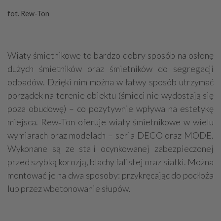
fot. Rew-Ton
Wiaty śmietnikowe to bardzo dobry sposób na osłonę
dużych śmietników oraz śmietników do segregacji
odpadów. Dzięki nim można w łatwy sposób utrzymać
porządek na terenie obiektu (śmieci nie wydostają się
poza obudowę) – co pozytywnie wpływa na estetykę
miejsca. Rew‑Ton oferuje wiaty śmietnikowe w wielu
wymiarach oraz modelach – seria DECO oraz MODE.
Wykonane są ze stali ocynkowanej zabezpieczonej
przed szybką korozją, blachy falistej oraz siatki. Można
montować je na dwa sposoby: przykręcając do podłoża
lub przez wbetonowanie słupów.