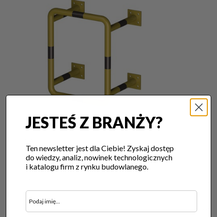
JESTEŚ Z BRANŻY?
fot. Rew-Ton
Ten newsletter jest dla Ciebie! Zyskaj dostęp
do wiedzy, analiz, nowinek technologicznych
i katalogu firm z rynku budowlanego.
Coraz bardziej popularne w miastach są wiaty
rowerowe – montuje się je nie tylko w pobliżu ulic
i w parkach, ale także na terenach placówek