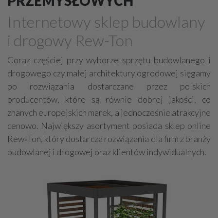
PRZEMYSŁOWYCH
Farby, kleje, lakiery, emalie
Beton
Internetowy sklep budowlany
Cegły, pustaki, bloczki
Szalunki, szalunki kartonowe
i drogowy Rew-Ton
Techniki zamocowań
Kostka brukowa, granitowa
Beton komórkowy
Kruszywa
Systemy kominowe
Coraz częściej przy wyborze sprzętu budowlanego i
drogowego czy małej architektury ogrodowej sięgamy
Izolacje akustyczne
Składy budowlane
po rozwiązania dostarczane przez polskich
Stal, wyroby stalowe
Sklejki
Blachy
Szkło
producentów, które są równie dobrej jakości, co
Tworzywa sztuczne
Styropian
System barw
znanych europejskich marek, a jednocześnie atrakcyjne
Filtry
Metale
cenowo. Największy asortyment posiada sklep online
Rew‑Ton, który dostarcza rozwiązania dla firm z branży
budowlanej i drogowej oraz klientów indywidualnych.