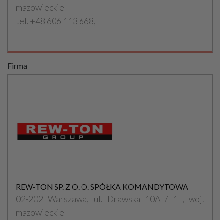
mazowieckie
tel. +48 606 113 668,
Firma:
REW-TON SP. Z O. O. SPÓŁKA KOMANDYTOWA
02-202 Warszawa, ul. Drawska 10A / 1 , woj.
mazowieckie