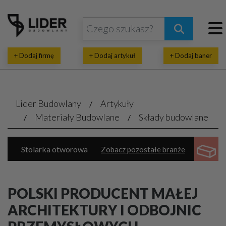
+ Dodaj firmę
+ Dodaj artykuł
+ Dodaj baner
Lider Budowlany
Artykuły
Materiały Budowlane
Składy budowlane
Stolarka otworowa
Zobacz pozostałe branże
Dachy, pokrycia dachowe
Izolacje
Bramy, kraty, ogrodzenia
Chemia budowlana
POLSKI PRODUCENT MAŁEJ
Elewacje, zabezpieczenia
Systemy budowlane
ARCHITEKTURY I ODBOJNIC
Drewno, konstrukcje drewniane