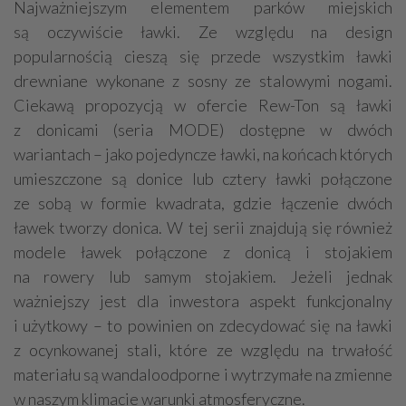
Najważniejszym elementem parków miejskich
są oczywiście ławki. Ze względu na design
popularnością cieszą się przede wszystkim ławki
drewniane wykonane z sosny ze stalowymi nogami.
Ciekawą propozycją w ofercie Rew-Ton są ławki
z donicami (seria MODE) dostępne w dwóch
wariantach – jako pojedyncze ławki, na końcach których
umieszczone są donice lub cztery ławki połączone
ze sobą w formie kwadrata, gdzie łączenie dwóch
ławek tworzy donica. W tej serii znajdują się również
modele ławek połączone z donicą i stojakiem
na rowery lub samym stojakiem. Jeżeli jednak
ważniejszy jest dla inwestora aspekt funkcjonalny
i użytkowy – to powinien on zdecydować się na ławki
z ocynkowanej stali, które ze względu na trwałość
materiału są wandaloodporne i wytrzymałe na zmienne
w naszym klimacie warunki atmosferyczne.