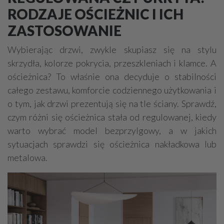
Drewno, konstrukcje drewniane
RODZAJE OŚCIEŻNIC I ICH
Farby, kleje, lakiery, emalie
Beton
ZASTOSOWANIE
Cegły, pustaki, bloczki
Szalunki, szalunki kartonowe
Wybierając drzwi, zwykle skupiasz się na stylu
Techniki zamocowań
Kostka brukowa, granitowa
skrzydła, kolorze pokrycia, przeszkleniach i klamce. A
Beton komórkowy
Kruszywa
Systemy kominowe
ościeżnica? To właśnie ona decyduje o stabilności
całego zestawu, komforcie codziennego użytkowania i
Izolacje akustyczne
Składy budowlane
o tym, jak drzwi prezentują się na tle ściany. Sprawdź,
Stal, wyroby stalowe
Sklejki
Blachy
Szkło
czym różni się ościeżnica stała od regulowanej, kiedy
Tworzywa sztuczne
Styropian
System barw
warto wybrać model bezprzylgowy, a w jakich
Filtry
Metale
sytuacjach sprawdzi się ościeżnica nakładkowa lub
metalowa.