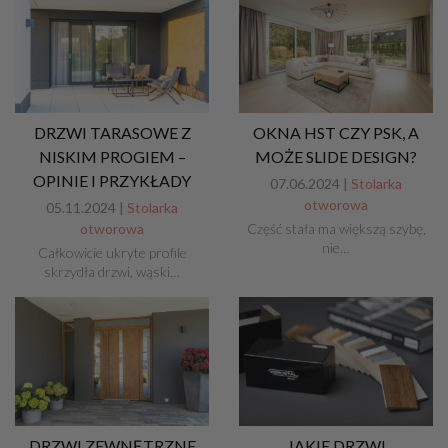
DRZWI TARASOWE Z
OKNA HST CZY PSK, A
NISKIM PROGIEM –
MOŻE SLIDE DESIGN?
OPINIE I PRZYKŁADY
07.06.2024 |
Stolarka
otworowa
05.11.2024 |
Stolarka
otworowa
Część stała ma większą szybę,
nie…
Całkowicie ukryte profile
skrzydła drzwi, wąski…
DRZWI ZEWNĘTRZNE
JAKIE DRZWI