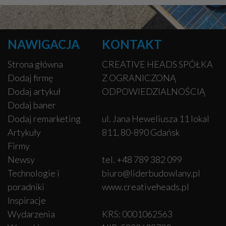
NAWIGACJA
KONTAKT
Strona główna
CREATIVE HEADS SPÓŁKA
Dodaj firmę
Z OGRANICZONĄ
Dodaj artykuł
ODPOWIEDZIALNOŚCIĄ
Dodaj baner
Dodaj remarketing
ul. Jana Heweliusza 11 lokal
Artykuły
811, 80-890 Gdańsk
Firmy
Newsy
tel. +48 789 382 099
Technologie i
biuro@liderbudowlany.pl
poradniki
www.creativeheads.pl
Inspiracje
Wydarzenia
KRS: 0001062563