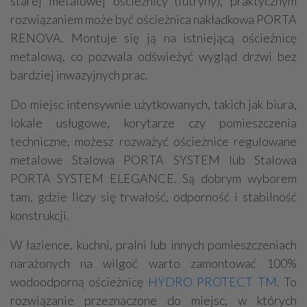
starej metalowej ościeżnicy (futryny), praktycznym
rozwiązaniem może być ościeżnica nakładkowa PORTA
RENOVA. Montuje się ją na istniejącą ościeżnicę
metalową, co pozwala odświeżyć wygląd drzwi bez
bardziej inwazyjnych prac.
Do miejsc intensywnie użytkowanych, takich jak biura,
lokale usługowe, korytarze czy pomieszczenia
techniczne, możesz rozważyć ościeżnice regulowane
metalowe Stalowa PORTA SYSTEM lub Stalowa
PORTA SYSTEM ELEGANCE. Są dobrym wyborem
tam, gdzie liczy się trwałość, odporność i stabilność
konstrukcji.
W łazience, kuchni, pralni lub innych pomieszczeniach
narażonych na wilgoć warto zamontować 100%
wodoodporną ościeżnicę
HYDRO PROTECT TM
. To
rozwiązanie przeznaczone do miejsc, w których