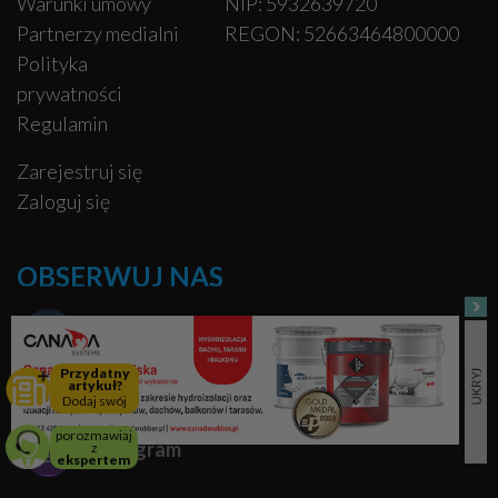
Warunki umowy
NIP: 5932639720
Partnerzy medialni
REGON: 52663464800000
Polityka
prywatności
Regulamin
Zarejestruj się
Zaloguj się
OBSERWUJ NAS
Facebook
Przydatny
artykuł?
Pinterest
Dodaj swój
porozmawiaj
Instagram
z
ekspertem