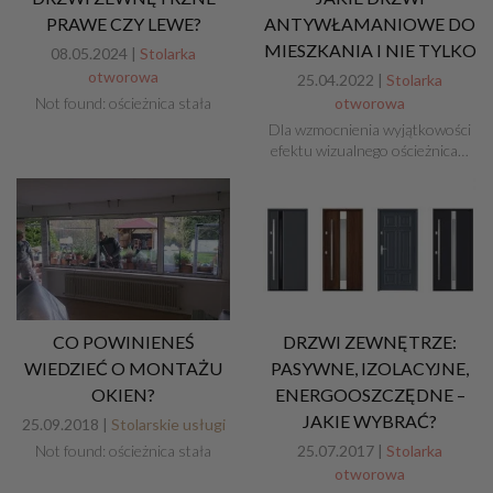
PRAWE CZY LEWE?
ANTYWŁAMANIOWE DO
MIESZKANIA I NIE TYLKO
08.05.2024 |
Stolarka
otworowa
25.04.2022 |
Stolarka
Not found: ościeżnica stała
otworowa
Dla wzmocnienia wyjątkowości
efektu wizualnego ościeżnica…
CO POWINIENEŚ
DRZWI ZEWNĘTRZE:
WIEDZIEĆ O MONTAŻU
PASYWNE, IZOLACYJNE,
OKIEN?
ENERGOOSZCZĘDNE –
JAKIE WYBRAĆ?
25.09.2018 |
Stolarskie usługi
Not found: ościeżnica stała
25.07.2017 |
Stolarka
otworowa