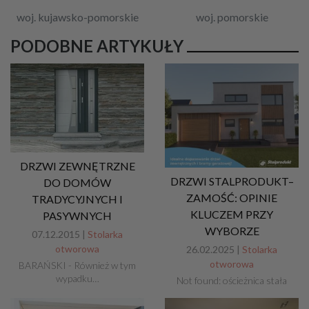
woj. kujawsko-pomorskie
woj. pomorskie
PODOBNE ARTYKUŁY
DRZWI ZEWNĘTRZNE
DRZWI STALPRODUKT–
DO DOMÓW
ZAMOŚĆ: OPINIE
TRADYCYJNYCH I
KLUCZEM PRZY
PASYWNYCH
WYBORZE
07.12.2015 |
Stolarka
otworowa
26.02.2025 |
Stolarka
otworowa
BARAŃSKI - Również w tym
wypadku…
Not found: ościeżnica stała