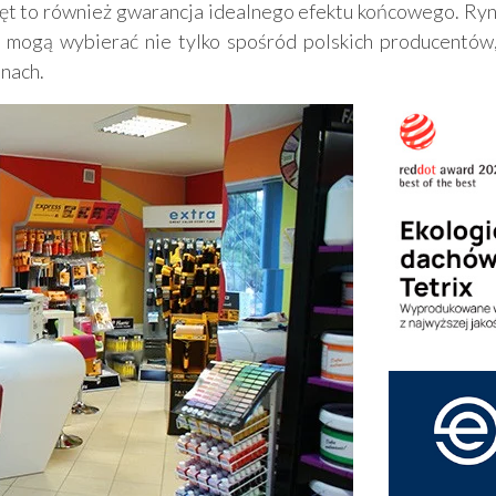
zęt to również gwarancja idealnego efektu końcowego. Ryn
ci mogą wybierać nie tylko spośród polskich producentów
enach.