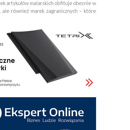
ek artykułów malarskich obfituje obecnie w
, ale również marek zagranicznych – które