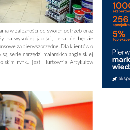
ania w zależności od swoich potrzeb oraz
y na wysokiej jakości, cena nie będzie
finansowe za pierwszorzędne. Dla klientów o
ą serie narzędzi malarskich angielskiej
polskim rynku jest Hurtownia Artykułów