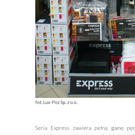
fot. Lux-Poz Sp. z o.o.
Seria Express zawiera pełną gamę pędz