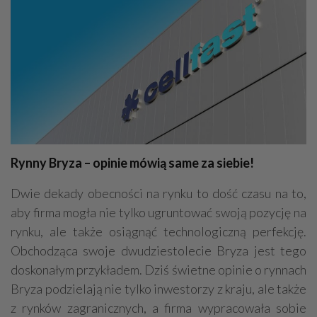
Rynny Bryza – opinie mówią same za siebie!
Dwie dekady obecności na rynku to dość czasu na to,
aby firma mogła nie tylko ugruntować swoją pozycję na
rynku, ale także osiągnąć technologiczną perfekcję.
Obchodząca swoje dwudziestolecie Bryza jest tego
doskonałym przykładem. Dziś świetne opinie o rynnach
Bryza podzielają nie tylko inwestorzy z kraju, ale także
z rynków zagranicznych, a firma wypracowała sobie