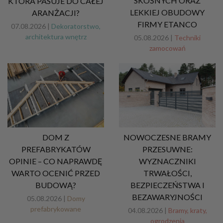
SKOŚNYCH ORAZ
KTÓRA PASUJE DO CAŁEJ
LEKKIEJ OBUDOWY
ARANŻACJI?
FIRMY ETANCO
07.08.2026 |
Dekoratorstwo,
architektura wnętrz
05.08.2026 |
Techniki
zamocowań
DOM Z
NOWOCZESNE BRAMY
PREFABRYKATÓW
PRZESUWNE:
OPINIE – CO NAPRAWDĘ
WYZNACZNIKI
WARTO OCENIĆ PRZED
TRWAŁOŚCI,
BUDOWĄ?
BEZPIECZEŃSTWA I
BEZAWARYJNOŚCI
05.08.2026 |
Domy
prefabrykowane
04.08.2026 |
Bramy, kraty,
ogrodzenia