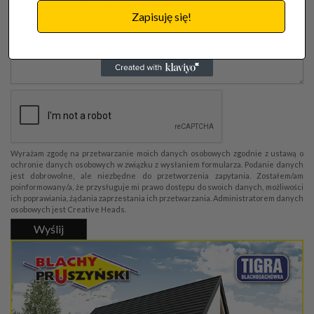
Zapisuję się!
Wyrażam zgodę na przetwarzanie moich danych osobowych zgodnie z ustawą o
ochronie danych osobowych w związku z wysłaniem formularza. Podanie danych
jest dobrowolne, ale niezbędne do przetworzenia zapytania. Zostałem/am
poinformowany/a, że przysługuje mi prawo dostępu do swoich danych, możliwości
ich poprawiania, żądania zaprzestania ich przetwarzania. Administratorem danych
osobowych jest Creative Heads.
Wyślij