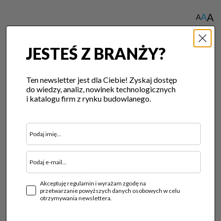
A
A
A
SKONTAKTUJ SIĘ Z FIRMĄ
JESTEŚ Z BRANŻY?
Chcesz zamówić produkt usługę tej firmy lub zapytać o
więcej szczegółów?
Ten newsletter jest dla Ciebie! Zyskaj dostęp
Skorzystaj z formularza kontatowego poniżej:
do wiedzy, analiz, nowinek technologicznych
i katalogu firm z rynku budowlanego.
Imię i Nazwisko
Twój E-mail
Telefon kontaktowy
Akceptuję regulamin i wyrażam zgodę na
przetwarzanie powyższych danych osobowych w celu
otrzymywania newslettera.
Treść wiadomości