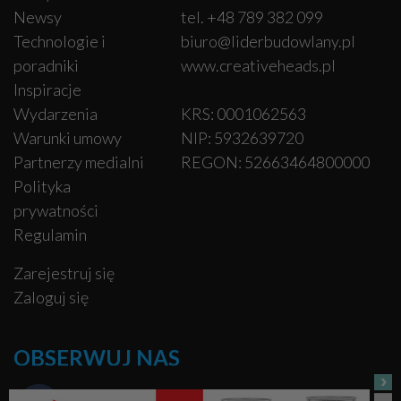
Newsy
tel. +48 789 382 099
Technologie i
biuro@liderbudowlany.pl
poradniki
www.creativeheads.pl
Inspiracje
Wydarzenia
KRS: 0001062563
Warunki umowy
NIP: 5932639720
Partnerzy medialni
REGON: 52663464800000
Polityka
prywatności
Regulamin
Zarejestruj się
Zaloguj się
OBSERWUJ NAS