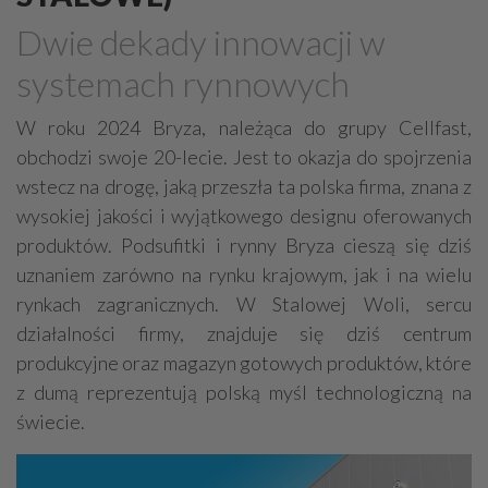
Drewno, konstrukcje drewniane
Dwie dekady innowacji w
Farby, kleje, lakiery, emalie
Beton
systemach rynnowych
Cegły, pustaki, bloczki
Szalunki, szalunki kartonowe
Techniki zamocowań
Kostka brukowa, granitowa
W roku 2024 Bryza, należąca do grupy Cellfast,
obchodzi swoje 20-lecie. Jest to okazja do spojrzenia
Beton komórkowy
Kruszywa
Systemy kominowe
wstecz na drogę, jaką przeszła ta polska firma, znana z
Izolacje akustyczne
Składy budowlane
wysokiej jakości i wyjątkowego designu oferowanych
Stal, wyroby stalowe
Sklejki
Blachy
Szkło
produktów. Podsufitki i rynny Bryza cieszą się dziś
Tworzywa sztuczne
Styropian
System barw
uznaniem zarówno na rynku krajowym, jak i na wielu
rynkach zagranicznych. W Stalowej Woli, sercu
Filtry
Metale
działalności firmy, znajduje się dziś centrum
produkcyjne oraz magazyn gotowych produktów, które
z dumą reprezentują polską myśl technologiczną na
świecie.