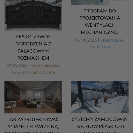
PROGRAM DO
PROJEKTOWANIA
WENTYLACJI
MECHANICZNEJ
EKSKLUZYWNE
07.08.2026 |
Klimatyzacja,
OGRODZENIA Z
wentylacja
PAŁACOWYM
ROZMACHEM
07.08.2026 |
Metaloplastyka,
kowalstwo artystyczne
SYSTEMY ZAMOCOWAŃ
JAK ZAPROJEKTOWAĆ
DACHÓW PŁASKICH I
ŚCIANĘ TELEWIZYJNĄ,