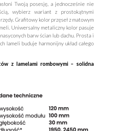
asłoni Twoją posesję, a jednocześnie nie
cią, wybierz wariant z prostokątnymi
rzędy. Grafitowy kolor przęseł z matowym
eli. Uniwersalny metaliczny kolor pasuje
 nasyconych barw ścian lub dachu. Prosta i
 lameli buduje harmonijny układ całego
itów z lamelami rombowymi – solidna