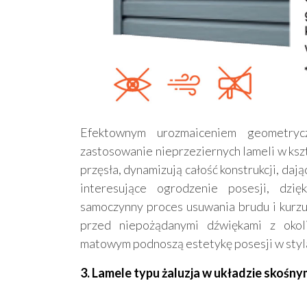
Efektownym urozmaiceniem geometryc
zastosowanie nieprzeziernych lameli w ksz
przęsła, dynamizują całość konstrukcji, daj
interesujące ogrodzenie posesji, dzię
samoczynny proces usuwania brudu i kurzu 
przed niepożądanymi dźwiękami z okol
matowym podnoszą estetykę posesji w styla
3. Lamele typu żaluzja w układzie skośny