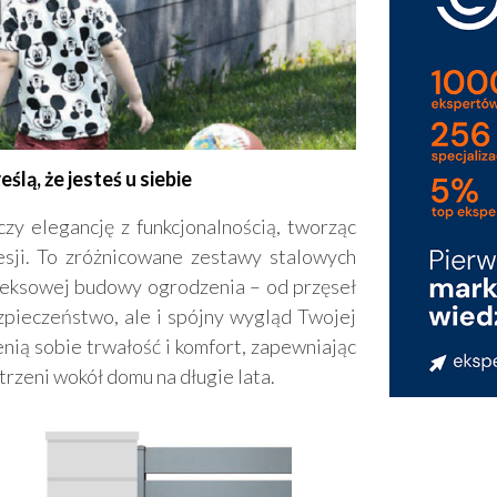
lą, że jesteś u siebie
czy elegancję z funkcjonalnością, tworząc
esji. To zróżnicowane zestawy stalowych
eksowej budowy ogrodzenia – od przęseł
ezpieczeństwo, ale i spójny wygląd Twojej
enią sobie trwałość i komfort, zapewniając
trzeni wokół domu na długie lata.