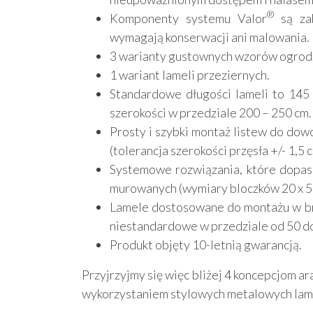
®
Komponenty systemu Valor
są zab
wymagają konserwacji ani malowania.
3 warianty gustownych wzorów ogrod
1 wariant lameli przeziernych.
Standardowe długości lameli to 145 
szerokości w przedziale 200 – 250 cm.
Prosty i szybki montaż listew do do
(tolerancja szerokości przęsła +/- 1,5 c
Systemowe rozwiązania, które dopas
murowanych (wymiary bloczków 20 x 5
Lamele dostosowane do montażu w bra
niestandardowe w przedziale od 50 do
Produkt objęty 10-letnią gwarancją.
Przyjrzyjmy się więc bliżej 4 koncepcjom a
wykorzystaniem stylowych metalowych lame