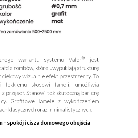
®
znego wariantu systemu Valor
jest
tałcie rombów, które uwypuklają strukturę
ąc ciekawy wizualnie efekt przestrzenny. To
ki lekkiemu skosowi lameli, umożliwia
z przęseł. Stanowi też skuteczną barierę
icy. Grafitowe lamele z wykończeniem
ch klasycznych oraz minimalistycznych.
m – spokój i cisza domowego obejścia