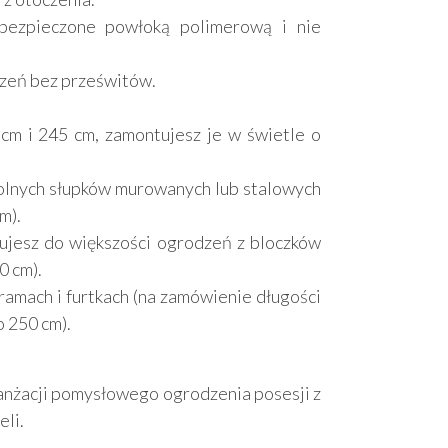
ezpieczone powłoką polimerową i nie
zeń bez prześwitów.
cm i 245 cm, zamontujesz je w świetle o
wolnych słupków murowanych lub stalowych
m).
ujesz do większości ogrodzeń z bloczków
0 cm).
mach i furtkach (na zamówienie długości
 250 cm).
ranżacji pomysłowego ogrodzenia posesji z
li.