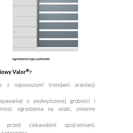
®
iowy Valor
?
e z najnowszymi trendami aranżacji
spawania) o podwyższonej grubości i
orność ogrodzenia na wiatr, zmienne
 przed ciekawskimi spojrzeniami,
z otoczenia.