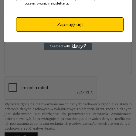
otrzymywania newslettera.
Telefon kontaktowy
Zapisuję się!
Treść wiadomości
Wyrażam zgodę na przetwarzanie moich danych osobowych zgodnie z ustawą o
ochronie danych osobowych w związku z wysłaniem formularza. Podanie danych
jest dobrowolne, ale niezbędne do przetworzenia zapytania. Zostałem/am
poinformowany/a, że przysługuje mi prawo dostępu do swoich danych, możliwości
ich poprawiania, żądania zaprzestania ich przetwarzania. Administratorem danych
osobowych jest Creative Heads.