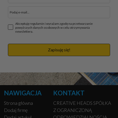
Akceptuję regulamin i wyrażam zgodę na przetwarzanie
powyższych danych osobowych w celu otrzymywania
newslettera.
Zapisuję się!
NAWIGACJA
KONTAKT
Strona główna
CREATIVE HEADS SPÓŁKA
Dodaj firmę
Z OGRANICZONĄ
Dodaj artykuł
ODPOWIEDZIALNOŚCIĄ