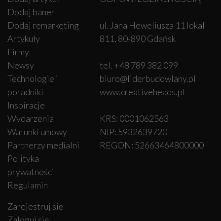
Dodaj baner
Dodaj remarketing
ul. Jana Heweliusza 11 lokal
Artykuły
811, 80-890 Gdańsk
Firmy
Newsy
tel. +48 789 382 099
Technologie i
biuro@liderbudowlany.pl
poradniki
www.creativeheads.pl
Inspiracje
Wydarzenia
KRS: 0001062563
Warunki umowy
NIP: 5932639720
Partnerzy medialni
REGON: 52663464800000
Polityka
prywatności
Regulamin
Zarejestruj się
Zaloguj się