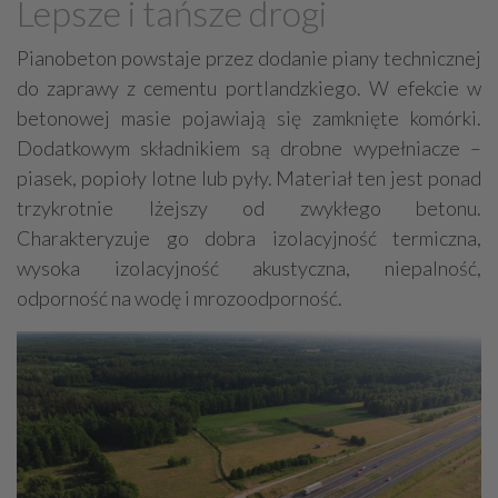
Lepsze i tańsze drogi
Farby, kleje, lakiery, emalie
Beton
Pianobeton powstaje przez dodanie piany technicznej
Cegły, pustaki, bloczki
Szalunki, szalunki kartonowe
do zaprawy z cementu portlandzkiego. W efekcie w
Techniki zamocowań
Kostka brukowa, granitowa
betonowej masie pojawiają się zamknięte komórki.
Beton komórkowy
Kruszywa
Systemy kominowe
Dodatkowym składnikiem są drobne wypełniacze –
Izolacje akustyczne
Składy budowlane
piasek, popioły lotne lub pyły. Materiał ten jest ponad
trzykrotnie lżejszy od zwykłego betonu.
Stal, wyroby stalowe
Sklejki
Blachy
Szkło
Charakteryzuje go dobra izolacyjność termiczna,
Tworzywa sztuczne
Styropian
System barw
wysoka izolacyjność akustyczna, niepalność,
Filtry
Metale
odporność na wodę i mrozoodporność.