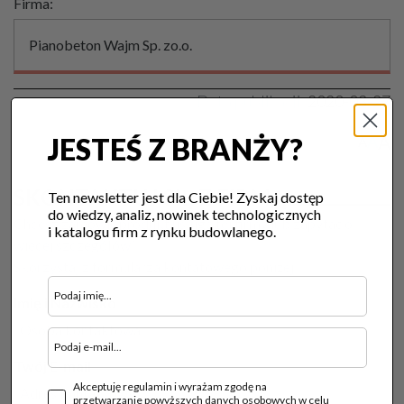
Firma:
Pianobeton Wajm Sp. zo.o.
Data publikacji:
2020-03-27
A
JESTEŚ Z BRANŻY?
A
A
SKONTAKTUJ SIĘ Z FIRMĄ
Ten newsletter jest dla Ciebie! Zyskaj dostęp
do wiedzy, analiz, nowinek technologicznych
Chcesz zamówić produkt usługę tej firmy lub zapytać o
i katalogu firm z rynku budowlanego.
więcej szczegółów?
Skorzystaj z formularza kontatowego poniżej:
Imię i Nazwisko
Twój E-mail
Akceptuję regulamin i wyrażam zgodę na
przetwarzanie powyższych danych osobowych w celu