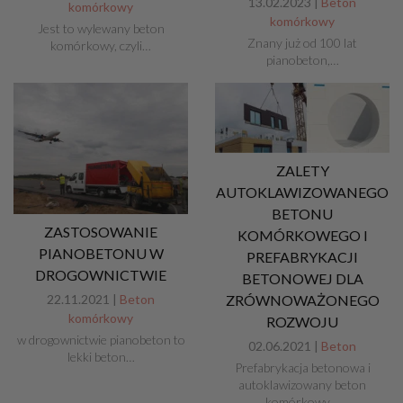
13.02.2023 |
Beton
komórkowy
komórkowy
Jest to wylewany beton
Znany już od 100 lat
komórkowy, czyli…
pianobeton,…
ZALETY
AUTOKLAWIZOWANEGO
BETONU
ZASTOSOWANIE
KOMÓRKOWEGO I
PIANOBETONU W
PREFABRYKACJI
DROGOWNICTWIE
BETONOWEJ DLA
22.11.2021 |
Beton
ZRÓWNOWAŻONEGO
komórkowy
ROZWOJU
w drogownictwie pianobeton to
02.06.2021 |
Beton
lekki beton…
Prefabrykacja betonowa i
autoklawizowany beton
komórkowy…