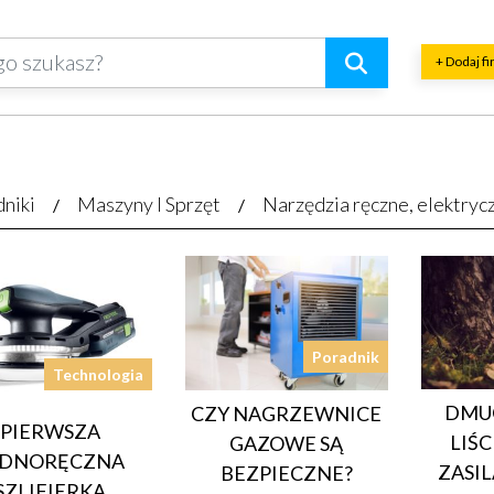
+ Dodaj f
dniki
Maszyny I Sprzęt
Narzędzia ręczne, elektryc
Poradnik
Technologia
DMU
CZY NAGRZEWNICE
PIERWSZA
LIŚC
GAZOWE SĄ
EDNORĘCZNA
ZASIL
BEZPIECZNE?
SZLIFIERKA