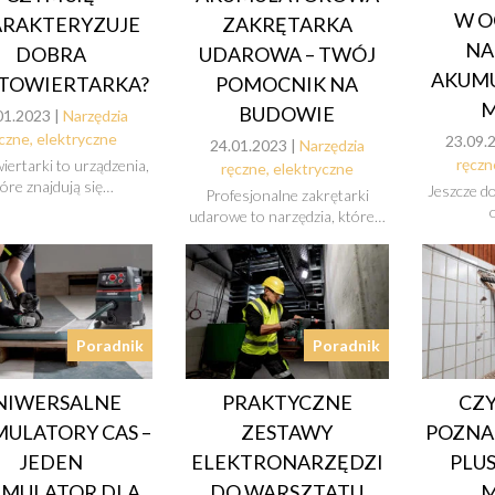
W O
RAKTERYZUJE
ZAKRĘTARKA
NA
DOBRA
UDAROWA – TWÓJ
AKUM
TOWIERTARKA?
POMOCNIK NA
M
BUDOWIE
01.2023 |
Narzędzia
czne, elektryczne
23.09.
24.01.2023 |
Narzędzia
ręczn
ertarki to urządzenia,
ręczne, elektryczne
tóre znajdują się…
Jeszcze d
Profesjonalne zakrętarki
udarowe to narzędzia, które…
Poradnik
Poradnik
NIWERSALNE
PRAKTYCZNE
CZY
ULATORY CAS –
ZESTAWY
POZNAJ
JEDEN
ELEKTRONARZĘDZI
PLUS
MULATOR DLA
DO WARSZTATU
M