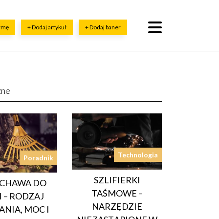
irmę
+ Dodaj artykuł
+ Dodaj baner
zne
Technologia
Poradnik
SZLIFIERKI
CHAWA DO
TAŚMOWE –
I – RODZAJ
NARZĘDZIE
ANIA, MOC I