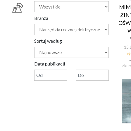
MIM
ZI
Branża
OŚW
W
Sortuj według
15.
rę
F
Data publikacji
akum