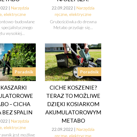
2022 |
Narzędzia
22.09.2022 |
Narzędzia
e, elektryczne
ręczne, elektryczne
montowo-budowlane
Grubościówka do drewna
 specjalistycznego
Metabo przydaje się…
ętu wysokiej…
Poradnik
Poradnik
KASZARKI
CICHE KOSZENIE?
ULATOROWE
TERAZ TO MOŻLIWE
BO – CICHA
DZIĘKI KOSIARKOM
 BEZ SPALIN
AKUMULATOROWYM
METABO
2022 |
Narzędzia
e, elektryczne
22.09.2022 |
Narzędzia
rawnik jest możliwe
ręczne, elektryczne