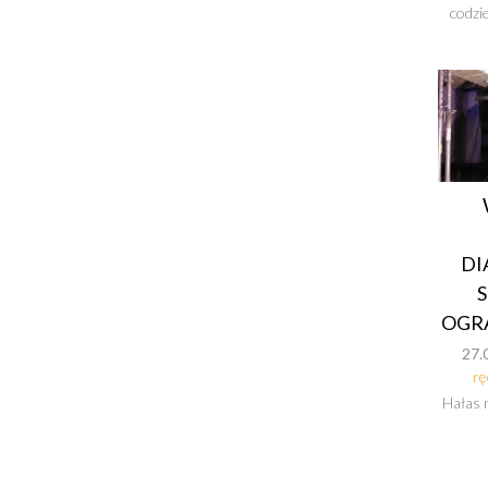
codzi
DI
OGR
27.
rę
Hałas 