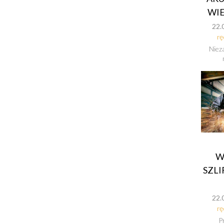
WI
22.
rę
Nieza
W
SZLI
22.
rę
P