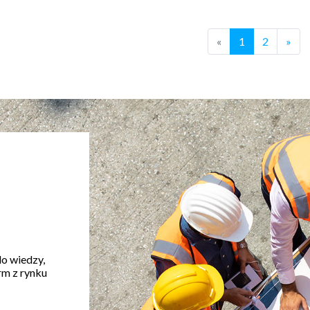
«
1
2
»
do wiedzy,
rm z rynku