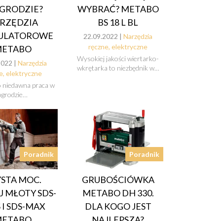
GRODZIE?
WYBRAĆ? METABO
RZĘDZIA
BS 18 L BL
ULATOROWE
22.09.2022 |
Narzędzia
ręczne, elektryczne
ETABO
Wysokiej jakości wiertarko-
2022 |
Narzędzia
wkrętarka to niezbędnik w…
e, elektryczne
o niedawna praca w
ogrodzie…
Poradnik
Poradnik
STA MOC.
GRUBOŚCIÓWKA
 MŁOTY SDS-
METABO DH 330.
 I SDS-MAX
DLA KOGO JEST
ETABO
NAJLEPSZA?