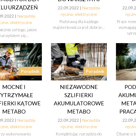
ELU URZĄDZEŃ
22.09.2022 |
Narzędzia
22.09.
ręczne, elektryczne
ręczn
09.2022 |
Narzędzia
Podstawą dla każdego
Prace re
czne, elektryczne
majsterkowicza jest dobrze…
wymagają
leżnie od tego, jakim
sprz
narzędziem się…
Poradnik
Poradnik
MOCNE I
NIEZAWODNE
POD
YTRZYMAŁE
SZLIFIERKI
AKUM
FIERKI KĄTOWE
AKUMULATOROWE
META
METABO
METABO
PRACA
09.2022 |
Narzędzia
22.09.2022 |
Narzędzia
22.09.
czne, elektryczne
ręczne, elektryczne
ręczn
rzy wykonywaniu
Kompletując narzędzia do
Dbanie o t