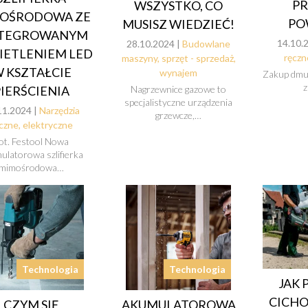
P
WSZYSTKO, CO
OŚRODOWA ZE
PO
MUSISZ WIEDZIEĆ!
NTEGROWANYM
14.10.
28.10.2024 |
Budowlane
IETLENIEM LED
ręczn
maszyny, sprzęt - sprzedaż,
 KSZTAŁCIE
wynajem
Zakup dmuc
PIERŚCIENIA
Nagrzewnice gazowe to
specjalistyczne urządzenia
11.2024 |
Narzędzia
grzewcze,…
czne, elektryczne
ot. Festool Nowa
ulatorowa szlifierka
mimośrodowa…
Technologia
Technologia
JAK
CICHO
CZYM SIĘ
AKUMULATOROWA