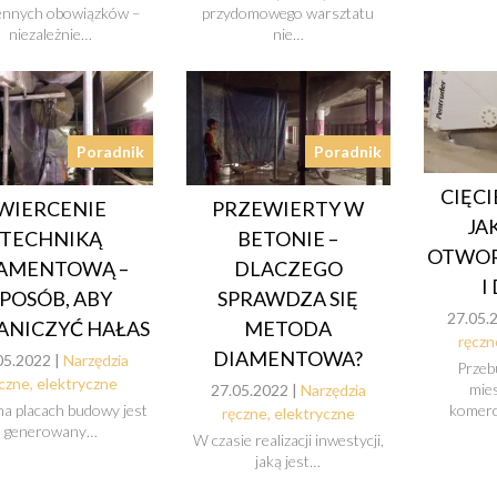
ennych obowiązków –
przydomowego warsztatu
niezależnie…
nie…
Poradnik
Poradnik
CIĘCI
WIERCENIE
PRZEWIERTY W
JA
TECHNIKĄ
BETONIE –
OTWOR
AMENTOWĄ –
DLACZEGO
I
SPOSÓB, ABY
SPRAWDZA SIĘ
27.05.
ANICZYĆ HAŁAS
METODA
ręczn
DIAMENTOWA?
05.2022 |
Narzędzia
Przeb
czne, elektryczne
mie
27.05.2022 |
Narzędzia
komerc
na placach budowy jest
ręczne, elektryczne
generowany…
W czasie realizacji inwestycji,
jaką jest…