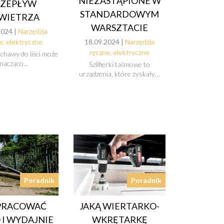
NIEZASTĄPIONE W
RZEPŁYW
STANDARDOWYM
WIETRZA
WARSZTACIE
2024 |
Narzędzia
e, elektryczne
18.09.2024 |
Narzędzia
ręczne, elektryczne
hawy do liści może
znacząco…
Szlifierki taśmowe to
urządzenia, które zyskały…
Poradnik
Poradnik
 PRACOWAĆ
JAKĄ WIERTARKO-
 I WYDAJNIE
WKRĘTARKĘ