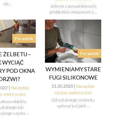
nie…
Jednym z poważniejszych
problemów związanym z…
Poradnik
E ŻELBETU –
Poradnik
K WYCIĄĆ
WYMIENIAMY STARE
Y POD OKNA
FUGI SILIKONOWE
 DRZWI?
21.05.2020 |
Narzędzia
2022 |
Narzędzia
ręczne, elektryczne
e, elektryczne
Od ostatniego remontu
udowa obiektu
upłynął już jakiś…
szkalnego lub
yjnego często…