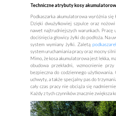
Techniczne atrybuty kosy akumulatorow
Podkaszarka akumulatorowa wyróżnia się
Dzięki dwużyłkowiej szpulce oraz nożow
nawet najtrudniejszych warunkach. Pracę u
dociśnięcia głowicy żyłki do podłoża. Na 
system wymiany żyłki. Zaletą
podkaszar
system uruchamiania pracy oraz mocny siln
Mimo, że kosa akumulatorowa jest lekka, ma
obudowa przekładni, wzmocnienie przy 
bezpieczna do codziennego użytkowania.
uchwyty, a także specjalny pas do trzymani
cały czas pracy nie obciąża się nadmiern
Każdy z tych czynników znacznie zwiększa 