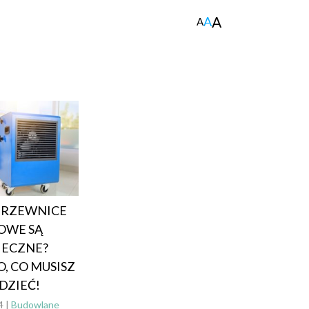
A
A
A
GRZEWNICE
OWE SĄ
IECZNE?
, CO MUSISZ
DZIEĆ!
4 |
Budowlane