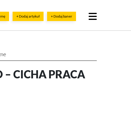
irmę
+ Dodaj artykuł
+ Dodaj baner
zne
– CICHA PRACA