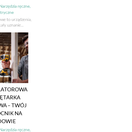
Narzędzia ręczne,
ktryczne
mowe to urządzenia,
ały uznanie...
LATOROWA
ĘTARKA
A – TWÓJ
CNIK NA
DOWIE
Narzędzia ręczne,