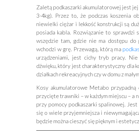
Zaletą podkaszarki akumulatorowej jest jej
3-4kg). Przez to, że podczas koszenia obc
niewielki ciężar i lekkość konstrukcji są 
posiada kabla. Rozwiązanie to sprawdzi si
wszędzie tam, gdzie nie ma dostępu do p
wchodzi w grę. Przewagą, którą ma
podka
urządzeniami, jest cichy tryb pracy. N
dźwięku, który jest charakterystyczny dla 
działkach rekreacyjnych czy w domu z małym 
Kosy akumulatorowe Metabo przypadną d
przycięte trawniki – w każdym miejscu – a ni
przy pomocy podkaszarki spalinowej. Jest 
się o wiele przyjemniejsza i niewymagająca
będzie można cieszyć się pięknym i estety