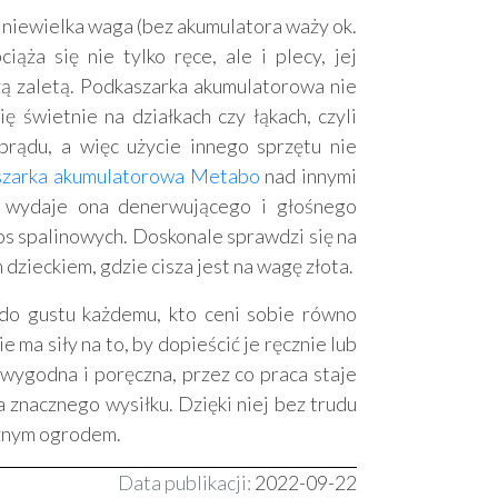
 niewielka waga (bez akumulatora waży ok.
iąża się nie tylko ręce, ale i plecy, jej
dużą zaletą. Podkaszarka akumulatorowa nie
ę świetnie na działkach czy łąkach, czyli
rądu, a więc użycie innego sprzętu nie
szarka akumulatorowa Metabo
nad innymi
ie wydaje ona denerwującego i głośnego
kos spalinowych. Doskonale sprawdzi się na
dzieckiem, gdzie cisza jest na wagę złota.
o gustu każdemu, kto ceni sobie równo
e ma siły na to, by dopieścić je ręcznie lub
wygodna i poręczna, przez co praca staje
 znacznego wysiłku. Dzięki niej bez trudu
cznym ogrodem.
Data publikacji:
2022-09-22