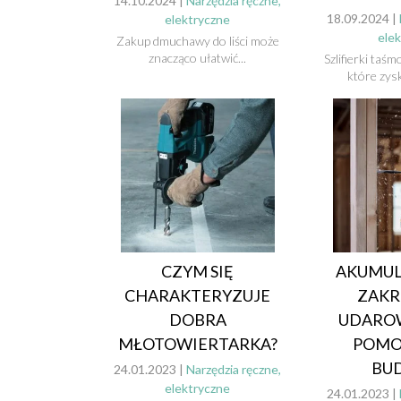
14.10.2024 |
Narzędzia ręczne,
18.09.2024 |
elektryczne
ele
Zakup dmuchawy do liści może
znacząco ułatwić...
Szlifierki taś
które zysk
CZYM SIĘ
AKUMU
CHARAKTERYZUJE
ZAKR
DOBRA
UDAROW
MŁOTOWIERTARKA?
POMO
BU
24.01.2023 |
Narzędzia ręczne,
elektryczne
24.01.2023 |