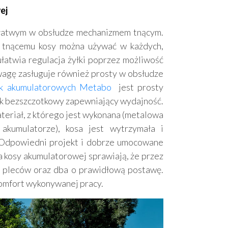
ej
 łatwym w obsłudze mechanizmem tnącym.
i tnącemu kosy można używać w każdych,
łatwia regulacja żyłki poprzez możliwość
uwagę zasługuje również prosty w obsłudze
ek akumulatorowych Metabo
jest prosty
ik bezszczotkowy zapewniający wydajność.
teriał, z którego jest wykonana (metalowa
akumulatorze), kosa jest wytrzymała i
 Odpowiedni projekt i dobrze umocowane
a kosy akumulatorowej sprawiają, że przez
ie pleców oraz dba o prawidłową postawę.
komfort wykonywanej pracy.