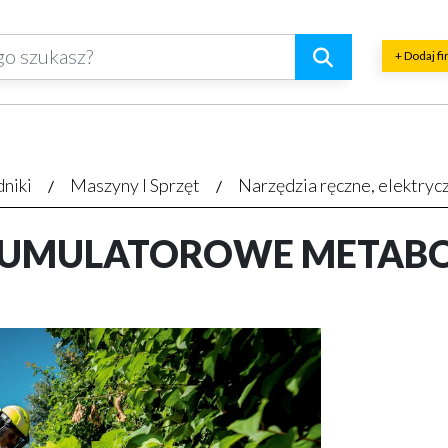
+ Dodaj f
dniki
Maszyny I Sprzęt
Narzędzia ręczne, elektryc
UMULATOROWE METABO 