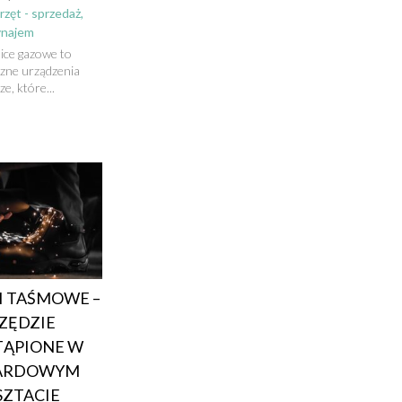
rzęt - sprzedaż,
najem
ice gazowe to
czne urządzenia
e, które...
KI TAŚMOWE –
ZĘDZIE
TĄPIONE W
ARDOWYM
ZTACIE