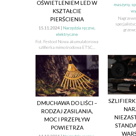
OŚWIETLENIEM LED W
maszyny, sp
KSZTAŁCIE
wy
Nagrzewn
PIERŚCIENIA
specjalisty
15.11.2024 |
Narzędzia ręczne,
grzewcz
elektryczne
Fot. Festool Nowa akumulatorowa
szlifierka mimośrodowa ETSC...
SZLIFIER
DMUCHAWA DO LIŚCI –
NAR
RODZAJ ZASILANIA,
NIEZAS
MOC I PRZEPŁYW
STAND
POWIETRZA
WARS