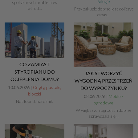
żaluzje
spotykanych problemów
wśród…
Przy zakupie dobrze jest doliczyć
zapas…
CO ZAMIAST
STYROPIANU DO
JAK STWORZYĆ
OCIEPLENIA DOMU?
WYGODNĄ PRZESTRZEŃ
10.06.2026 |
Cegły, pustaki,
DO WYPOCZYNKU?
bloczki
08.06.2026 |
Meble -
Not found: narożnik
ogrodowe
W większych ogrodach dobrze
sprawdzają się…