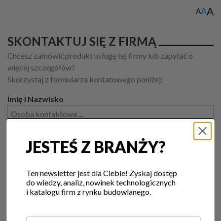
A
A
A
SKONTAKTUJ SIĘ Z FIRMĄ
Chcesz zamówić produkt usługę tej firmy lub zapytać o
więcej szczegółów?
Skorzystaj z formularza kontatowego poniżej:
Imię i Nazwisko
Twój E-mail
JESTEŚ Z BRANŻY?
Telefon kontaktowy
Ten newsletter jest dla Ciebie! Zyskaj dostęp
do wiedzy, analiz, nowinek technologicznych
i katalogu firm z rynku budowlanego.
Treść wiadomości