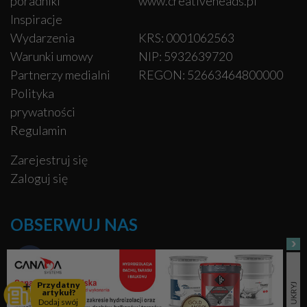
poradniki
www.creativeheads.pl
Inspiracje
Wydarzenia
KRS: 0001062563
Warunki umowy
NIP: 5932639720
Partnerzy medialni
REGON: 52663464800000
Polityka
prywatności
Regulamin
Zarejestruj się
Zaloguj się
OBSERWUJ NAS
Facebook
Przydatny
artykuł?
Pinterest
Dodaj swój