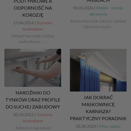
PODTYNKOWE A
ODPORNOŚĆ NA
18.02.2026 |
Meble - okucia,
akcesoria
KOROZJĘ
Kobax Narożnik łukowy zamiast
27.06.2014 |
Systemy
kątów prostych…
budowlane
Metpol Narożniki i listwy
podtynkowe –…
NAROŻNIKI DO
JAK DOBRAĆ
TYNKÓW ORAZ PROFILE
MASKOWNICĘ
DO SUCHEJ ZABUDOWY
KARNISZA?
30.10.2013 |
Systemy
PRAKTYCZNY PORADNIK
budowlane
03.08.2026 |
Plisy, rolety,
Jednymi z najczęściej