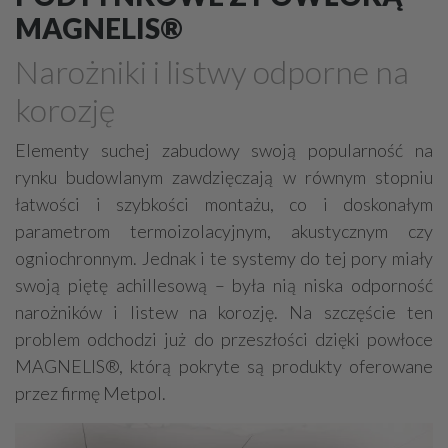
Drewno, konstrukcje drewniane
MAGNELIS®
Farby, kleje, lakiery, emalie
Beton
Narożniki i listwy odporne na
Cegły, pustaki, bloczki
Szalunki, szalunki kartonowe
korozję
Techniki zamocowań
Kostka brukowa, granitowa
Beton komórkowy
Kruszywa
Systemy kominowe
Elementy suchej zabudowy swoją popularność na
rynku budowlanym zawdzięczają w równym stopniu
Izolacje akustyczne
Składy budowlane
łatwości i szybkości montażu, co i doskonałym
Stal, wyroby stalowe
Sklejki
Blachy
Szkło
parametrom termoizolacyjnym, akustycznym czy
Tworzywa sztuczne
Styropian
System barw
ogniochronnym. Jednak i te systemy do tej pory miały
Filtry
Metale
swoją piętę achillesową – była nią niska odporność
narożników i listew na korozję. Na szczęście ten
problem odchodzi już do przeszłości dzięki powłoce
MAGNELIS®, którą pokryte są produkty oferowane
przez firmę Metpol.