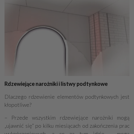
Rdzewiejące narożniki i listwy podtynkowe
Dlaczego rdzewienie elementów podtynkowych jest
kłopotliwe?
– Przede wszystkim rdzewiejące narożniki mogą
„ujawnić się” po kilku miesiącach od zakończenia prac
wykończeniowych, a co za tym idzie – mogą