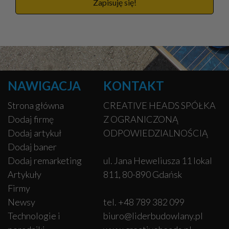
Zapisuję się!
NAWIGACJA
KONTAKT
Strona główna
CREATIVE HEADS SPÓŁKA
Dodaj firmę
Z OGRANICZONĄ
Dodaj artykuł
ODPOWIEDZIALNOŚCIĄ
Dodaj baner
Dodaj remarketing
ul. Jana Heweliusza 11 lokal
Artykuły
811, 80-890 Gdańsk
Firmy
Newsy
tel. +48 789 382 099
Technologie i
biuro@liderbudowlany.pl