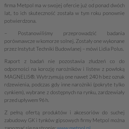
firma Metpol ma w swojej ofercie już od ponad dwóch
lat, to ich skuteczność została w tym roku ponownie
potwierdzona.
– Postanowiliśmy przeprowadzić badania
porównawcze w komorze solnej. Zostały one wykonane
przez Instytut Techniki Budowlanej – mówi Lidia Polus.
Raport z badań nie pozostawia złudzeń co do
odporności na korozję narożników i listew z powłoką
MAGNELIS®. Wytrzymują one nawet 240 h bez oznak
rdzewienia, podczas gdy inne narożniki (pokryte tylko
cynkiem), wybrane z dostępnych na rynku, zardzewiały
przed upływem 96 h.
Z pełną ofertą produktów i akcesoriów do suchej
zabudowy GK i tynków gipsowych firmy Metpol można
zapoznać się na stronie:
www.metpol.pl