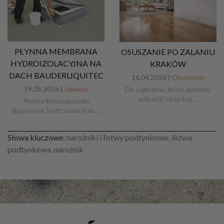
PŁYNNA MEMBRANA
OSUSZANIE PO ZALANIU
HYDROIZOLACYJNA NA
KRAKÓW
DACH BAUDERLIQUITEC
16.04.2026 |
Osuszanie
19.05.2026 |
Izolacje
Do sygnałów, które powinny
wzbudzić niepokój,…
Płynna forma pozwala
dopasować hydroizolację do…
Słowa kluczowe:
narożniki i listwy podtynkowe, listwa
podtynkowa, narożnik