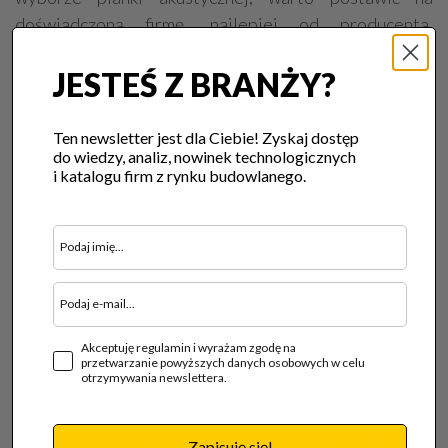
doświadczoną firmę, najlepiej od producenta.
Uzyskamy dzięki temu wsparcie oraz fachową pomoc
JESTEŚ Z BRANŻY?
już od samego początku.
Ten newsletter jest dla Ciebie! Zyskaj dostęp
do wiedzy, analiz, nowinek technologicznych
i katalogu firm z rynku budowlanego.
Akceptuję regulamin i wyrażam zgodę na
przetwarzanie powyższych danych osobowych w celu
otrzymywania newslettera.
fot. Borpelle 
BORPELLE cieszy się dużą rozpoznawalnością w
Zapisuję się!