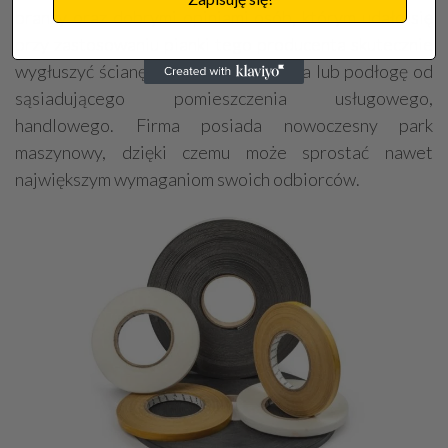
branży oraz dobrymi opiniami osób, którym udało się
przy zastosowaniu pianki tego producenta skutecznie
wygłuszyć ścianę od głośnego sąsiada lub podłogę od
sąsiadującego pomieszczenia usługowego,
handlowego. Firma posiada nowoczesny park
maszynowy, dzięki czemu może sprostać nawet
największym wymaganiom swoich odbiorców.