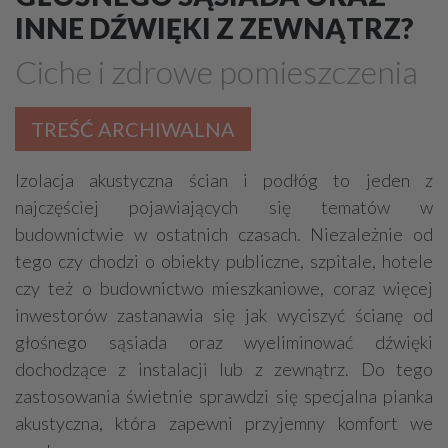
Drewno, konstrukcje drewniane
INNE DŹWIĘKI Z ZEWNĄTRZ?
Farby, kleje, lakiery, emalie
Beton
Ciche i zdrowe pomieszczenia
Cegły, pustaki, bloczki
Szalunki, szalunki kartonowe
Techniki zamocowań
Kostka brukowa, granitowa
TREŚĆ ARCHIWALNA
Beton komórkowy
Kruszywa
Systemy kominowe
Izolacja akustyczna ścian i podłóg to jeden z
Izolacje akustyczne
Składy budowlane
najczęściej pojawiających się tematów w
Stal, wyroby stalowe
Sklejki
Blachy
Szkło
budownictwie w ostatnich czasach. Niezależnie od
Tworzywa sztuczne
Styropian
System barw
tego czy chodzi o obiekty publiczne, szpitale, hotele
Filtry
Metale
czy też o budownictwo mieszkaniowe, coraz więcej
inwestorów zastanawia się jak wyciszyć ścianę od
głośnego sąsiada oraz wyeliminować dźwięki
dochodzące z instalacji lub z zewnątrz. Do tego
zastosowania świetnie sprawdzi się specjalna pianka
akustyczna, która zapewni przyjemny komfort we