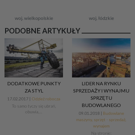
woj. wielkopolskie
woj. łódzkie
PODOBNE ARTYKUŁY
DODATKOWE PUNKTY
LIDER NA RYNKU
ZA STYL
SPRZEDAŻY I WYNAJMU
SPRZĘTU
17.02.2017 |
Odzież robocza
BUDOWLANEGO
To samo tyczy się ubrań,
obuwia,…
09.01.2018 |
Budowlane
maszyny, sprzęt - sprzedaż,
wynajem
Na stronie: