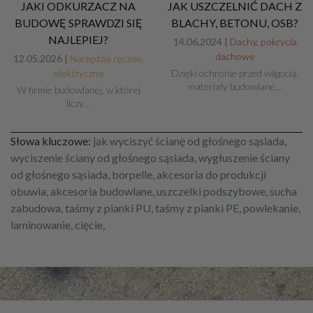
JAKI ODKURZACZ NA
JAK USZCZELNIĆ DACH Z
BUDOWĘ SPRAWDZI SIĘ
BLACHY, BETONU, OSB?
NAJLEPIEJ?
14.06.2024 |
Dachy, pokrycia
dachowe
12.05.2026 |
Narzędzia ręczne,
elektryczne
Dzięki ochronie przed wilgocią,
materiały budowlane…
W firmie budowlanej, w której
liczy…
Słowa kluczowe:
jak wyciszyć ścianę od głośnego sąsiada,
wyciszenie ściany od głośnego sąsiada, wygłuszenie ściany
od głośnego sąsiada, borpelle, akcesoria do produkcji
obuwia, akcesoria budowlane, uszczelki podszybowe, sucha
zabudowa, taśmy z pianki PU, taśmy z pianki PE, powlekanie,
laminowanie, cięcie,