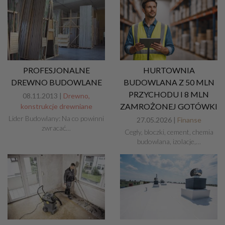
PROFESJONALNE
HURTOWNIA
DREWNO BUDOWLANE
BUDOWLANA Z 50 MLN
PRZYCHODU I 8 MLN
08.11.2013 |
Drewno,
ZAMROŻONEJ GOTÓWKI
konstrukcje drewniane
Lider Budowlany: Na co powinni
27.05.2026 |
Finanse
zwracać…
Cegły, bloczki, cement, chemia
budowlana, izolacje,…