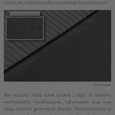
z ulicy, ale niektóre rodzą się wewnątrz pomieszczeń.
fot. Borpelle 
Nie wszyscy zdają sobie sprawę z tego, że systemy
wentylacyjne, kanalizacyjne, ogrzewanie oraz cwu
mogą również generować dźwięki. Sama kotłownia to