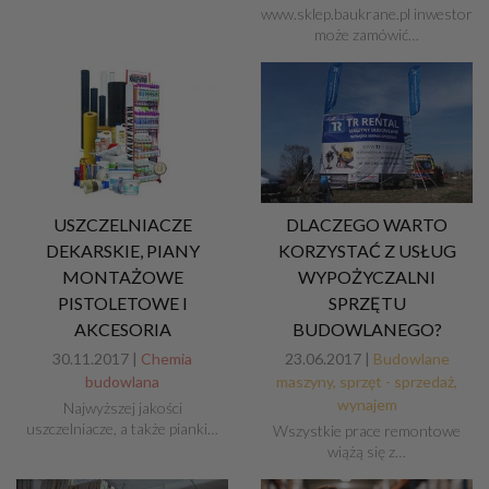
www.sklep.baukrane.pl inwestor
może zamówić…
USZCZELNIACZE
DLACZEGO WARTO
DEKARSKIE, PIANY
KORZYSTAĆ Z USŁUG
MONTAŻOWE
WYPOŻYCZALNI
PISTOLETOWE I
SPRZĘTU
AKCESORIA
BUDOWLANEGO?
30.11.2017 |
Chemia
23.06.2017 |
Budowlane
budowlana
maszyny, sprzęt - sprzedaż,
wynajem
Najwyższej jakości
uszczelniacze, a także pianki…
Wszystkie prace remontowe
wiążą się z…