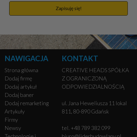
Zapisuję się!
NAWIGACJA
KONTAKT
Strona główna
CREATIVE HEADS SPÓŁKA
Dodaj firmę
Z OGRANICZONĄ
Dodaj artykuł
ODPOWIEDZIALNOŚCIĄ
Dodaj baner
Dodaj remarketing
ul. Jana Heweliusza 11 lokal
Artykuły
811, 80-890 Gdańsk
Firmy
Newsy
tel. +48 789 382 099
Technologie i
biuro@liderbudowlany.pl