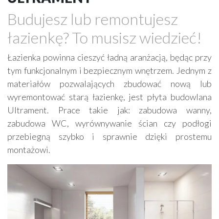
Drewno, konstrukcje drewniane
Budujesz lub remontujesz
Farby, kleje, lakiery, emalie
Beton
łazienkę? To musisz wiedzieć!
Cegły, pustaki, bloczki
Szalunki, szalunki kartonowe
Techniki zamocowań
Kostka brukowa, granitowa
Łazienka powinna cieszyć ładną aranżacją, będąc przy
tym funkcjonalnym i bezpiecznym wnętrzem. Jednym z
Beton komórkowy
Kruszywa
Systemy kominowe
materiałów pozwalających zbudować nową lub
Izolacje akustyczne
Składy budowlane
wyremontować starą łazienkę, jest płyta budowlana
Stal, wyroby stalowe
Sklejki
Blachy
Szkło
Ultrament. Prace takie jak: zabudowa wanny,
Tworzywa sztuczne
Styropian
System barw
zabudowa WC, wyrównywanie ścian czy podłogi
przebiegną szybko i sprawnie dzięki prostemu
Filtry
Metale
montażowi.