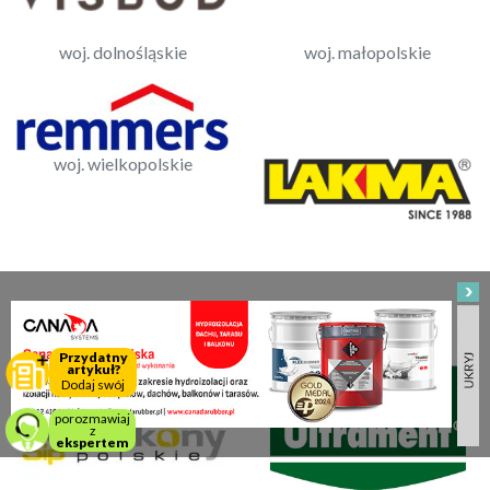
woj. dolnośląskie
woj. małopolskie
woj. wielkopolskie
woj. śląskie
Przydatny
artykuł?
Dodaj swój
porozmawiaj
z
ekspertem