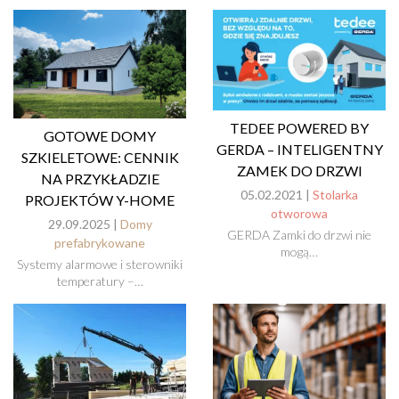
TEDEE POWERED BY
GOTOWE DOMY
GERDA – INTELIGENTNY
SZKIELETOWE: CENNIK
ZAMEK DO DRZWI
NA PRZYKŁADZIE
05.02.2021 |
Stolarka
PROJEKTÓW Y-HOME
otworowa
29.09.2025 |
Domy
GERDA Zamki do drzwi nie
prefabrykowane
mogą…
Systemy alarmowe i sterowniki
temperatury –…