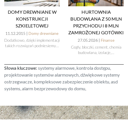
DOMY DREWNIANE W
HURTOWNIA
KONSTRUKCJI
BUDOWLANA Z 50 MLN
SZKIELETOWEJ
PRZYCHODU I 8 MLN
ZAMROŻONEJ GOTÓWKI
11.12.2015 |
Domy drewniane
Dodatkowo, dzięki implementacji
27.05.2026 |
Finanse
takich rozwiązań podniesiemy…
Cegły, bloczki, cement, chemia
budowlana, izolacje,…
Słowa kluczowe:
systemy alarmowe, kontrola dostępu,
projektowanie systemów alarmowych, dźwiękowe systemy
ostrzegwacze, kompleksowe zabezpieczenie obiektu, asd
systems, alarm bezprzewodowy do domu,