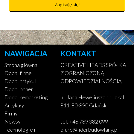
Zapisuję się!
NAWIGACJA
KONTAKT
Strona główna
CREATIVE HEADS SPÓŁKA
Dodaj firmę
Z OGRANICZONĄ
Dodaj artykuł
ODPOWIEDZIALNOŚCIĄ
Dodaj baner
Dodaj remarketing
ul. Jana Heweliusza 11 lokal
Artykuły
811, 80-890 Gdańsk
Firmy
Newsy
tel. +48 789 382 099
Technologie i
biuro@liderbudowlany.pl