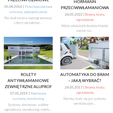
HÖRMANN
05.04.2016 |
Przeciwpożarowa
PRZECIWWŁAMANIOWA
ochrona, zabezpieczenia
26.05.2022 |
Bramy, kraty,
Na skali można zaprogramować
ogrodzenia
cztery niezależne…
Wielu właścicieli domów kładzie
nacisk na…
ROLETY
AUTOMATYKA DO BRAM
ANTYWŁAMANIOWE
– JAKĄ WYBRAĆ?
ZEWNĘTRZNE ALUPROF
26.05.2017 |
Bramy, kraty,
ogrodzenia
07.05.2019 |
Alarmowe
systemy, monitoring
Normą stały się już systemy
wentylacyjne…
Systemy alarmowe, solidne
ogrodzenia, monitoring, rolety…