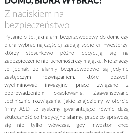
DOMU, BIURA WYBRAĆ?
Grzejniki
Hydraulika
Z naciskiem na
Energetyczne instalacje, urządzenia
bezpieczeństwo
Materiały hydrauliczne
Przeciwpożarowa ochrona, zabezpieczenia
Pytanie o to, jaki alarm bezprzewodowy do domu czy
biura wybrać najczęściej zadają sobie ci inwestorzy,
Elektroinstalatorstwo
Systemy energooszczędne
którzy stosunkowo późno decydują się na
Systemy nawilżania powietrza
Systemy odwodnień
zabezpieczenie nieruchomości czy majątku. Nie znaczy
Elektryczne materiały
Przemysłowe instalacje
to jednak, że alarmy bezprzewodowe są jedynie
Alarmowe systemy, monitoring
Hydrotechnika
zastępczym rozwiązaniem, które pozwoli
wyeliminować inwazyjne prace związane z
Kable, przewody
Odkurzacze centralne
poprowadzeniem okablowania. Zaawansowane
technicznie rozwiązania, jakie znajdziemy w ofercie
firmy ASD to systemy gwarantujące równie dużą
skuteczność co tradycyjne alarmy, przez co sprawdzą
się nie tylko wówczas, gdy inwestor chce
wyeliminować konieczność rozprowadzenia instalacji.