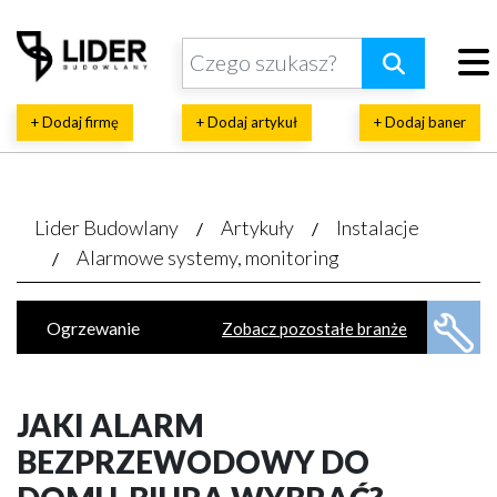
+ Dodaj firmę
+ Dodaj artykuł
+ Dodaj baner
Lider Budowlany
Artykuły
Instalacje
Alarmowe systemy, monitoring
Ogrzewanie
Zobacz pozostałe branże
Energia ekologiczna
Klimatyzacja, wentylacja
Piece, kotły
JAKI ALARM
Rekuperacja, pompy ciepła
BEZPRZEWODOWY DO
Wodno-kanalizacyjne usługi
Automatyka domowa