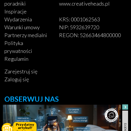
poradniki
www.creativeheads.pl
Inspiracje
Wydarzenia
KRS: 0001062563
Warunki umowy
NIP: 5932639720
Partnerzy medialni
REGON: 52663464800000
Polityka
prywatności
Regulamin
Zarejestruj się
Zaloguj się
OBSERWUJ NAS
Facebook
Przydatny
artykuł?
Pinterest