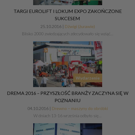
TARGI EUROLIFT I LOKUM EXPO ZAKOŃCZONE
SUKCESEM
25.10.2016 |
Dźwigi (żurawie)
Blisko 2000 zwiedzających zdecydowało się wziąć…
Wydarzenie
DREMA 2016 – PRZYSZŁOŚĆ BRANŻY ZACZYNA SIĘ W
POZNANIU
04.10.2016 |
Drewno – maszyny do obróbki
W dniach 13-16 września odbyło się…