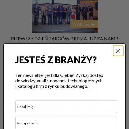
Wydarzenie
PIERWSZY DZIEŃ TARGÓW DREMA JUŻ ZA NAMI!
14.09.2016 |
Drewno – maszyny do obróbki
13 września br. rozpoczęło się w…
JESTEŚ Z BRANŻY?
Ten newsletter jest dla Ciebie! Zyskaj dostęp
do wiedzy, analiz, nowinek technologicznych
i katalogu firm z rynku budowlanego.
Wydarzenie
EURO-LIFT I LOKUM-EXPO – JEDYNA TAKA WYSTAWA
W EUROPIE ŚRODKOWO-WSCHODNIEJ
10.08.2016 |
Dźwigi (żurawie)