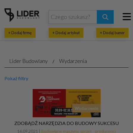
+ Dodaj firmę
+ Dodaj artykuł
+ Dodaj baner
Lider Budowlany
Wydarzenia
Pokaż filtry
Wydarzenie
ZDOBĄDŹ NARZĘDZIA DO BUDOWY SUKCESU
16.09.2021 |
Budowlane maszyny, sprzęt - producenci