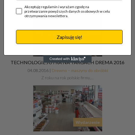
Już w październiku w Targach Kielce…
Akceptuję regulamin i wyrażam zgodę na
przetwarzanie powyższych danych osobowych w celu
otrzymywania newslettera.
Zapisuję się!
Wydarzenie
TECHNOLOGIE JUTRA NA TARGACH DREMA 2016
04.08.2016 |
Drewno – maszyny do obróbki
Z roku na rok polskie firmy,…
Wydarzenie