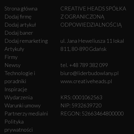
Strona główna
CREATIVE HEADS SPÓŁKA
Dodaj firmę
Z OGRANICZONĄ
Dodaj artykuł
ODPOWIEDZIALNOŚCIĄ
Dodaj baner
Dodaj remarketing
ul. Jana Heweliusza 11 lokal
Artykuły
811, 80-890 Gdańsk
Firmy
Newsy
tel. +48 789 382 099
Technologie i
biuro@liderbudowlany.pl
poradniki
www.creativeheads.pl
Inspiracje
Wydarzenia
KRS: 0001062563
Warunki umowy
NIP: 5932639720
Partnerzy medialni
REGON: 52663464800000
Polityka
prywatności