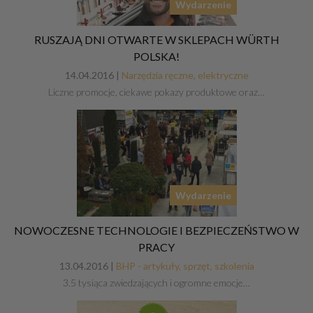
Wydarzenie
RUSZAJĄ DNI OTWARTE W SKLEPACH WÜRTH
POLSKA!
14.04.2016 |
Narzędzia ręczne, elektryczne
Liczne promocje, ciekawe pokazy produktowe oraz…
Wydarzenie
NOWOCZESNE TECHNOLOGIE I BEZPIECZEŃSTWO W
PRACY
13.04.2016 |
BHP - artykuły, sprzęt, szkolenia
3.5 tysiąca zwiedzających i ogromne emocje…