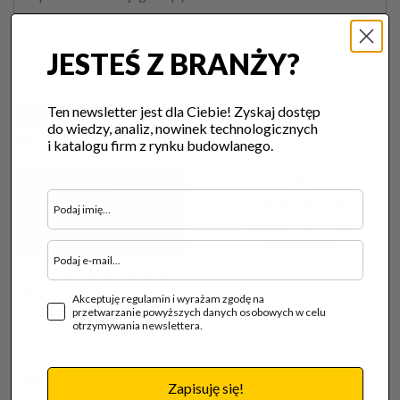
JESTEŚ Z BRANŻY?
Ten newsletter jest dla Ciebie! Zyskaj dostęp
Wyślij
do wiedzy, analiz, nowinek technologicznych
PODOBNE WYDARZENIA
i katalogu firm z rynku budowlanego.
„GRZEJEMY JAK
KAWALERIA” NA
ZDROWIE!
24.03.2020 |
Piece, kotły
MTP INSTALACJE 2020 –
NASZE WIELOGAZOWE
Akceptuję regulamin i wyrażam zgodę na
przetwarzanie powyższych danych osobowych w celu
STACJONARNE
otrzymywania newslettera.
DETEKTORY ZOSTAŁY
KOLEJNY RAZ
NAGRODZONE ZŁOTYM
Zapisuję się!