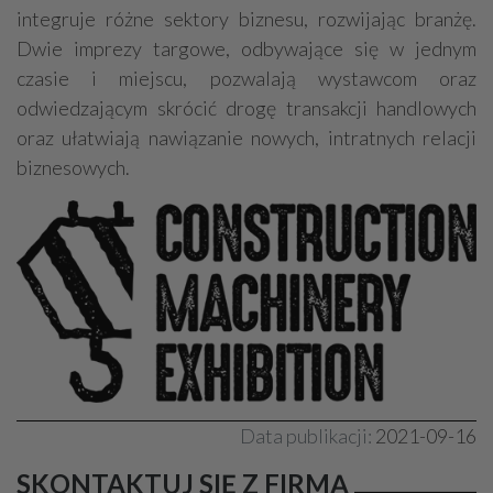
integruje różne sektory biznesu, rozwijając branżę.
Dwie imprezy targowe, odbywające się w jednym
czasie i miejscu, pozwalają wystawcom oraz
odwiedzającym skrócić drogę transakcji handlowych
oraz ułatwiają nawiązanie nowych, intratnych relacji
biznesowych.
Data publikacji:
2021-09-16
SKONTAKTUJ SIĘ Z FIRMĄ