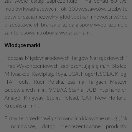
zaś swoje usługi zaprezentuje – na ponad 50 tys.
metrów kwadratowych – ok. 300 wystawców. Liczby te
potwierdzają niezwykły głód spotkań i nowości wśród
przedstawicieli branży oraz dają spore wyobrażenie o
zainteresowaniu oboma wydarzeniami.
Wiodące marki
Podczas Międzynarodowych Targów Narzędziowych i
Prac Wykończeniowych zaprezentują się m.in. Stalco,
Milwaukee, Rawlplug, Toya, EGA, Högert, SOLA, Kreg,
ITA Tools, Rubi Polska, zaś na Targach Maszyn
Budowlanych m.in. VOLVO, Scania, JCB Interhandler,
Amago, Kingway, Stehr, Polsad, CAT, New Holland,
Krupiński i inni.
Firmy te przedstawią zarówno ich klasyczne usługi, jak
i najnowsze, dotąd nieprezentowane produkty,