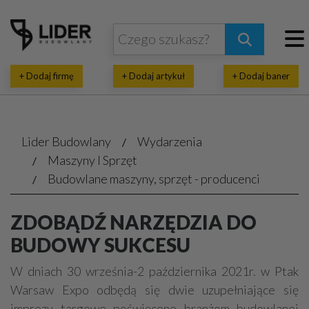
+ Dodaj firmę
+ Dodaj artykuł
+ Dodaj baner
Lider Budowlany
Wydarzenia
Maszyny I Sprzęt
Budowlane maszyny, sprzęt - producenci
ZDOBĄDŹ NARZĘDZIA DO
BUDOWY SUKCESU
W dniach 30 września-2 października 2021r. w Ptak
Warsaw Expo odbędą się dwie uzupełniające się
imprezy targowe poświęcone branżom budowlanej