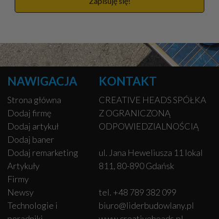
Zapisuję się!
NAWIGACJA
KONTAKT
Strona główna
CREATIVE HEADS SPÓŁKA
Dodaj firmę
Z OGRANICZONĄ
Dodaj artykuł
ODPOWIEDZIALNOŚCIĄ
Dodaj baner
Dodaj remarketing
ul. Jana Heweliusza 11 lokal
Artykuły
811, 80-890 Gdańsk
Firmy
Newsy
tel. +48 789 382 099
Technologie i
biuro@liderbudowlany.pl
poradniki
www.creativeheads.pl