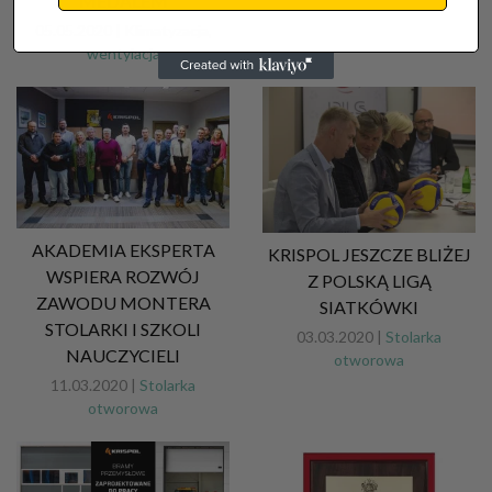
MEDALEM
05.05.2020 |
Klimatyzacja,
wentylacja
AKADEMIA EKSPERTA
KRISPOL JESZCZE BLIŻEJ
WSPIERA ROZWÓJ
Z POLSKĄ LIGĄ
ZAWODU MONTERA
SIATKÓWKI
STOLARKI I SZKOLI
03.03.2020 |
Stolarka
NAUCZYCIELI
otworowa
11.03.2020 |
Stolarka
otworowa