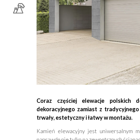
Coraz częściej elewacje polskic
dekoracyjnego zamiast z tradycyjnego 
trwały, estetyczny i łatwy w montażu.
Kamień elewacyjny jest uniwersalnym ma
naprawdę nie tylko na zewnętrznych ściana