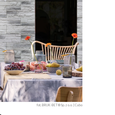
fot. BRUK-BET® Sp. z o.o. | Cubo
o