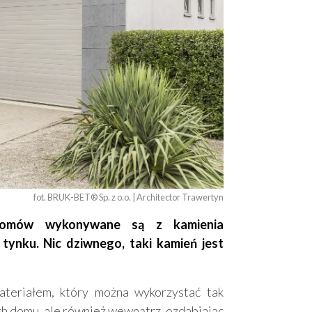
fot. BRUK-BET® Sp. z o.o. | Architector Trawertyn
h domów wykonywane są z kamienia
tynku. Nic dziwnego, taki kamień jest
teriałem, który można wykorzystać tak
ch domu, ale również wewnątrz, ozdabiając