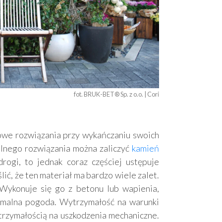
fot. BRUK-BET® Sp. z o.o. | Cori
owe rozwiązania przy wykańczaniu swoich
lnego rozwiązania można zaliczyć
kamień
drogi, to jednak coraz częściej ustępuje
ć, że ten materiał ma bardzo wiele zalet.
Wykonuje się go z betonu lub wapienia,
emalna pogoda. Wytrzymałość na warunki
trzymałością na uszkodzenia mechaniczne.