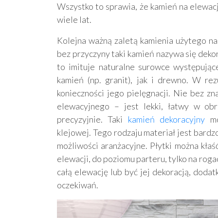
Wszystko to sprawia, że kamień na elewacj
wiele lat.
Kolejna ważną zaletą kamienia użytego na
bez przyczyny taki kamień nazywa się deko
to imituje naturalne surowce występują
kamień (np. granit), jak i drewno. W re
konieczności jego pielęgnacji. Nie bez zn
elewacyjnego – jest lekki, łatwy w ob
precyzyjnie. Taki
kamień dekoracyjny
mo
klejowej. Tego rodzaju materiał jest bardz
możliwości aranżacyjne. Płytki można kłaś
elewacji, do poziomu parteru, tylko na ro
całą elewację lub być jej dekoracją, doda
oczekiwań.