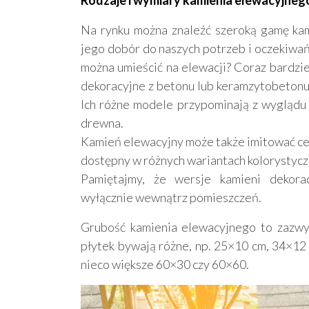
Na rynku można znaleźć szeroką gamę kam
jego dobór do naszych potrzeb i oczekiwań
można umieścić na elewacji? Coraz bardzie
dekoracyjne z betonu lub keramzytobetonu
Ich różne modele przypominają z wyglądu 
drewna.
Kamień elewacyjny może także imitować cegłę
dostępny w różnych wariantach kolorystycz
Pamiętajmy, że wersje kamieni dekor
wyłącznie wewnątrz pomieszczeń.
Grubość kamienia elewacyjnego to zazwyc
płytek bywają różne, np. 25×10 cm, 34×12
nieco większe 60×30 czy 60×60.