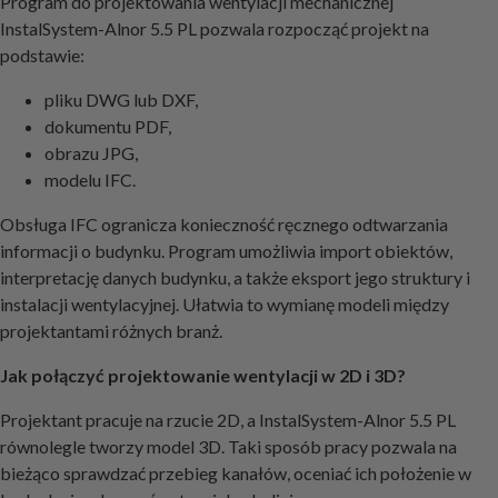
Program do projektowania wentylacji mechanicznej
InstalSystem-Alnor 5.5 PL pozwala rozpocząć projekt na
podstawie:
pliku DWG lub DXF,
dokumentu PDF,
obrazu JPG,
modelu IFC.
Obsługa IFC ogranicza konieczność ręcznego odtwarzania
informacji o budynku. Program umożliwia import obiektów,
interpretację danych budynku, a także eksport jego struktury i
instalacji wentylacyjnej. Ułatwia to wymianę modeli między
projektantami różnych branż.
Jak połączyć projektowanie wentylacji w 2D i 3D?
Projektant pracuje na rzucie 2D, a InstalSystem-Alnor 5.5 PL
równolegle tworzy model 3D. Taki sposób pracy pozwala na
bieżąco sprawdzać przebieg kanałów, oceniać ich położenie w