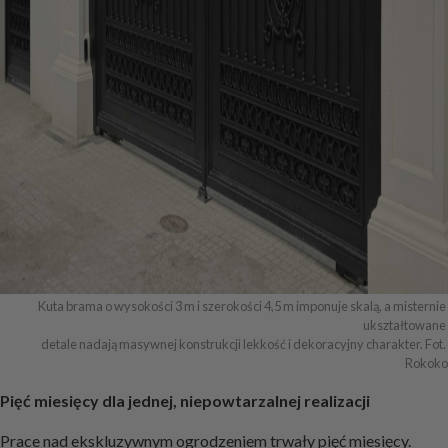
Kuta brama o wysokości 3 m i szerokości 4,5 m imponuje skalą, a misternie 
ukształtowane 

detale nadają masywnej konstrukcji lekkość i dekoracyjny charakter. Fot. 
Rokoko
Pięć miesięcy dla jednej, niepowtarzalnej realizacji
Prace nad ekskluzywnym ogrodzeniem trwały pięć miesięcy.