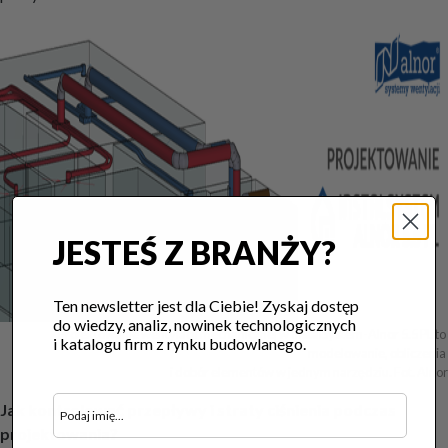
JESTEŚ Z BRANŻY?
Ten newsletter jest dla Ciebie! Zyskaj dostęp
do wiedzy, analiz, nowinek technologicznych
Projektowanie wentylacji mechanicznej w InstalSystem-Alnor 5.5 PL to 
i katalogu firm z rynku budowlanego.
modelowanie, obliczenia 

i dobór elementów w jednym narzędziu. Fot. Alnor
Jak kontrolować przepływy i straty ciśnienia podczas
projektowania?