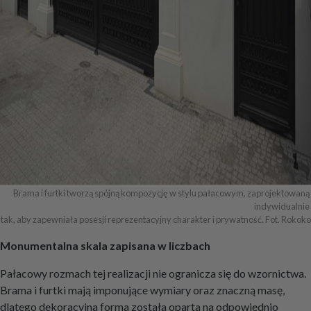
Brama i furtki tworzą spójną kompozycję w stylu pałacowym, zaprojektowaną 
indywidualnie 

tak, aby zapewniała posesji reprezentacyjny charakter i prywatność. Fot. Rokoko
Monumentalna skala zapisana w liczbach
Pałacowy rozmach tej realizacji nie ogranicza się do wzornictwa.
Brama i furtki mają imponujące wymiary oraz znaczną masę,
dlatego dekoracyjna forma została oparta na odpowiednio