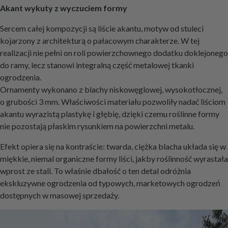
Akant wykuty z wyczuciem formy
Sercem całej kompozycji są liście akantu, motyw od stuleci
kojarzony z architekturą o pałacowym charakterze. W tej
realizacji nie pełni on roli powierzchownego dodatku doklejonego
do ramy, lecz stanowi integralną część metalowej tkanki
ogrodzenia.
Ornamenty wykonano z blachy niskowęglowej, wysokotłocznej,
o grubości 3 mm. Właściwości materiału pozwoliły nadać liściom
akantu wyrazistą plastykę i głębię, dzięki czemu roślinne formy
nie pozostają płaskim rysunkiem na powierzchni metalu.
Efekt opiera się na kontraście: twarda, ciężka blacha układa się w
miękkie, niemal organiczne formy liści, jakby roślinność wyrastała
wprost ze stali. To właśnie dbałość o ten detal odróżnia
ekskluzywne ogrodzenia od typowych, marketowych ogrodzeń
dostępnych w masowej sprzedaży.