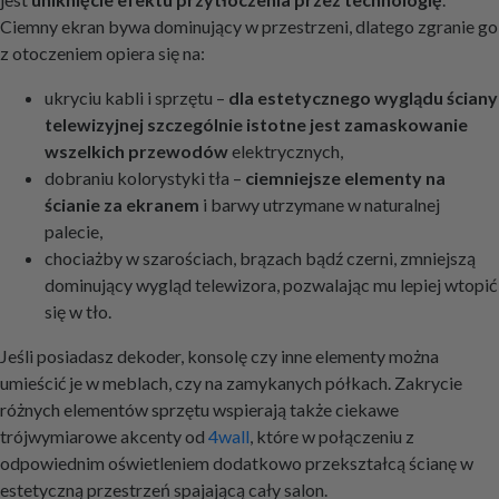
Ciemny ekran bywa dominujący w przestrzeni, dlatego zgranie go
z otoczeniem opiera się na:
ukryciu kabli i sprzętu –
dla estetycznego wyglądu ściany
telewizyjnej szczególnie istotne jest zamaskowanie
wszelkich przewodów
elektrycznych,
dobraniu kolorystyki tła –
ciemniejsze elementy na
ścianie za ekranem
i barwy utrzymane w naturalnej
palecie,
chociażby w szarościach, brązach bądź czerni, zmniejszą
dominujący wygląd telewizora, pozwalając mu lepiej wtopić
się w tło.
Jeśli posiadasz dekoder, konsolę czy inne elementy można
umieścić je w meblach, czy na zamykanych półkach. Zakrycie
różnych elementów sprzętu wspierają także ciekawe
trójwymiarowe akcenty od
4wall
, które w połączeniu z
odpowiednim oświetleniem dodatkowo przekształcą ścianę w
estetyczną przestrzeń spajającą cały salon.