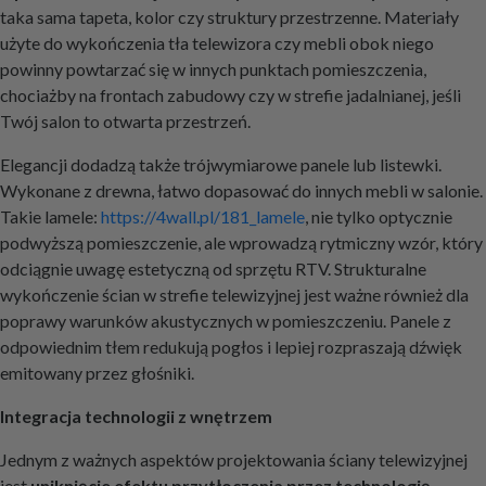
taka sama tapeta, kolor czy struktury przestrzenne. Materiały
użyte do wykończenia tła telewizora czy mebli obok niego
powinny powtarzać się w innych punktach pomieszczenia,
chociażby na frontach zabudowy czy w strefie jadalnianej, jeśli
Twój salon to otwarta przestrzeń.
Elegancji dodadzą także trójwymiarowe panele lub listewki.
Wykonane z drewna, łatwo dopasować do innych mebli w salonie.
Takie lamele:
https://4wall.pl/181_lamele
, nie tylko optycznie
podwyższą pomieszczenie, ale wprowadzą rytmiczny wzór, który
odciągnie uwagę estetyczną od sprzętu RTV. Strukturalne
wykończenie ścian w strefie telewizyjnej jest ważne również dla
poprawy warunków akustycznych w pomieszczeniu. Panele z
odpowiednim tłem redukują pogłos i lepiej rozpraszają dźwięk
emitowany przez głośniki.
Integracja technologii z wnętrzem
Jednym z ważnych aspektów projektowania ściany telewizyjnej
jest
uniknięcie efektu przytłoczenia przez technologię
.