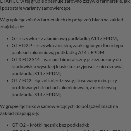
ETANCO w tej grupie obejmuje zarówno zszywki farmerskie, jak
i pozostałe warianty samowiercące.
W grupie łączników farmerskich do połączeń blach na zakład
znajdują się:
G – zszywka – z aluminiową podkładką A14 z EPDM;
GTF O2 P – zszywka z niskim, zaokrąglonym łbem typu
panhead i aluminiową podkładką A14 z EPDM;
GTX FO2 S14 – wariant bimetaliczny przeznaczony do
środowisk o wysokiej klasie korozyjności, z nierdzewną
podkładką S14 z EPDM;
GTZ FO2 – łącznik nierdzewny, stosowany m.in. przy
profilowanych blachach aluminiowych, z nierdzewną
podkładką S14 z EPDM;
W grupie łączników samowiercących do połączeń blach na
zakład znajdują się:
GT O2 – krótki łącznik bez podkładki;