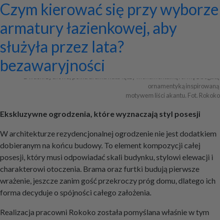
Ekskluzywne ogrodzenia z
Program do projektowania
Jak zaprojektować ścianę
Systemy zamocowań dachów
Dom z prefabrykatów opinie –
Nowoczesne bramy przesuwne:
Jak dobrać maskownicę
Licznik Geigera w kontroli
Jak ograniczyć ryzyko
Czym kierować się przy wyborze
Archiwa
pałacowym rozmachem
wentylacji mechanicznej
telewizyjną, która pasuje do
płaskich i skośnych oraz lekkiej
co naprawdę warto ocenić przed
wyznaczniki trwałości,
karnisza? Praktyczny poradnik
materiałów budowlanych i
przestojów przy pracy maszyn
armatury łazienkowej, aby
całej aranżacji?
obudowy firmy ETANCO
budową?
bezpieczeństwa i
złomu
geotechnicznych?
służyła przez lata?
+ Dodaj firmę
+ Dodaj artykuł
+ Dodaj baner
bezawaryjności
Dwuskrzydłowa, pełna brama kuta łączy monumentalną formę z bogatą 
ornamentyką inspirowaną 

motywem liści akantu. Fot. Rokoko
Ekskluzywne ogrodzenia, które wyznaczają styl posesji
W architekturze rezydencjonalnej ogrodzenie nie jest dodatkiem
dobieranym na końcu budowy. To element kompozycji całej
posesji, który musi odpowiadać skali budynku, stylowi elewacji i
charakterowi otoczenia. Brama oraz furtki budują pierwsze
wrażenie, jeszcze zanim gość przekroczy próg domu, dlatego ich
forma decyduje o spójności całego założenia.
Realizacja pracowni Rokoko została pomyślana właśnie w tym