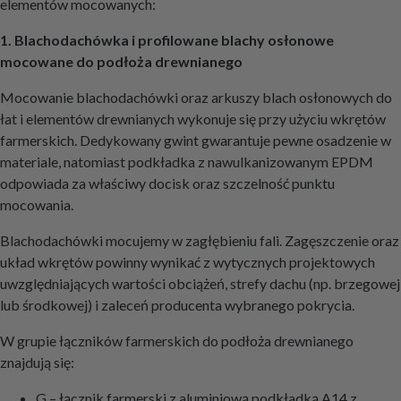
elementów mocowanych:
1. Blachodachówka i profilowane blachy osłonowe
mocowane do podłoża drewnianego
Mocowanie blachodachówki oraz arkuszy blach osłonowych do
łat i elementów drewnianych wykonuje się przy użyciu wkrętów
farmerskich. Dedykowany gwint gwarantuje pewne osadzenie w
materiale, natomiast podkładka z nawulkanizowanym EPDM
odpowiada za właściwy docisk oraz szczelność punktu
mocowania.
Blachodachówki mocujemy w zagłębieniu fali. Zagęszczenie oraz
układ wkrętów powinny wynikać z wytycznych projektowych
uwzględniających wartości obciążeń, strefy dachu (np. brzegowej
lub środkowej) i zaleceń producenta wybranego pokrycia.
W grupie łączników farmerskich do podłoża drewnianego
znajdują się:
G – łącznik farmerski z aluminiową podkładką A14 z