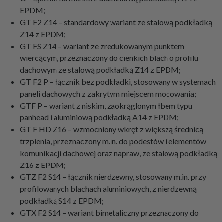
EPDM;
GT F2 Z14 – standardowy wariant ze stalową podkładką
Z14 z EPDM;
GT FS Z14 – wariant ze zredukowanym punktem
wiercącym, przeznaczony do cienkich blach o profilu
dachowym ze stalową podkładką Z14 z EPDM;
GT F2 P – łącznik bez podkładki, stosowany w systemach
paneli dachowych z zakrytym miejscem mocowania;
GTF P – wariant z niskim, zaokrąglonym łbem typu
panhead i aluminiową podkładką A14 z EPDM;
GT F HD Z16 – wzmocniony wkręt z większą średnicą
trzpienia, przeznaczony m.in. do podestów i elementów
komunikacji dachowej oraz napraw, ze stalową podkładką
Z16 z EPDM;
GTZ F2 S14 – łącznik nierdzewny, stosowany m.in. przy
profilowanych blachach aluminiowych, z nierdzewną
podkładką S14 z EPDM;
GTX F2 S14 – wariant bimetaliczny przeznaczony do