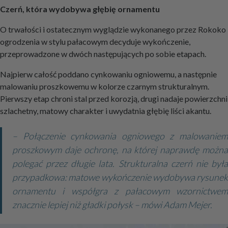
Czerń, która wydobywa głębię ornamentu
O trwałości i ostatecznym wyglądzie wykonanego przez Rokoko
ogrodzenia w stylu pałacowym decyduje wykończenie,
przeprowadzone w dwóch następujących po sobie etapach.
Najpierw całość poddano cynkowaniu ogniowemu, a następnie
malowaniu proszkowemu w kolorze czarnym strukturalnym.
Pierwszy etap chroni stal przed korozją, drugi nadaje powierzchni
szlachetny, matowy charakter i uwydatnia głębię liści akantu.
– Połączenie cynkowania ogniowego z malowaniem
proszkowym daje ochronę, na której naprawdę można
polegać przez długie lata. Strukturalna czerń nie była
przypadkowa: matowe wykończenie wydobywa rysunek
ornamentu i współgra z pałacowym wzornictwem
znacznie lepiej niż gładki połysk – mówi Adam Mejer.