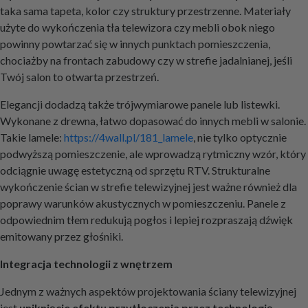
taka sama tapeta, kolor czy struktury przestrzenne. Materiały
użyte do wykończenia tła telewizora czy mebli obok niego
powinny powtarzać się w innych punktach pomieszczenia,
chociażby na frontach zabudowy czy w strefie jadalnianej, jeśli
Twój salon to otwarta przestrzeń.
Elegancji dodadzą także trójwymiarowe panele lub listewki.
Wykonane z drewna, łatwo dopasować do innych mebli w salonie.
Takie lamele:
https://4wall.pl/181_lamele
, nie tylko optycznie
podwyższą pomieszczenie, ale wprowadzą rytmiczny wzór, który
odciągnie uwagę estetyczną od sprzętu RTV. Strukturalne
wykończenie ścian w strefie telewizyjnej jest ważne również dla
poprawy warunków akustycznych w pomieszczeniu. Panele z
odpowiednim tłem redukują pogłos i lepiej rozpraszają dźwięk
emitowany przez głośniki.
Integracja technologii z wnętrzem
Jednym z ważnych aspektów projektowania ściany telewizyjnej
jest
uniknięcie efektu przytłoczenia przez technologię
.