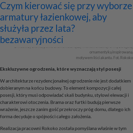
Ekskluzywne ogrodzenia z
Program do projektowania
Jak zaprojektować ścianę
Systemy zamocowań dachów
Dom z prefabrykatów opinie –
Nowoczesne bramy przesuwne:
Jak dobrać maskownicę
Licznik Geigera w kontroli
Jak ograniczyć ryzyko
Czym kierować się przy wyborze
Archiwa
pałacowym rozmachem
wentylacji mechanicznej
telewizyjną, która pasuje do
płaskich i skośnych oraz lekkiej
co naprawdę warto ocenić przed
wyznaczniki trwałości,
karnisza? Praktyczny poradnik
materiałów budowlanych i
przestojów przy pracy maszyn
armatury łazienkowej, aby
całej aranżacji?
obudowy firmy ETANCO
budową?
bezpieczeństwa i
złomu
geotechnicznych?
służyła przez lata?
+ Dodaj firmę
+ Dodaj artykuł
+ Dodaj baner
bezawaryjności
Dwuskrzydłowa, pełna brama kuta łączy monumentalną formę z bogatą 
ornamentyką inspirowaną 

motywem liści akantu. Fot. Rokoko
Ekskluzywne ogrodzenia, które wyznaczają styl posesji
W architekturze rezydencjonalnej ogrodzenie nie jest dodatkiem
dobieranym na końcu budowy. To element kompozycji całej
posesji, który musi odpowiadać skali budynku, stylowi elewacji i
charakterowi otoczenia. Brama oraz furtki budują pierwsze
wrażenie, jeszcze zanim gość przekroczy próg domu, dlatego ich
forma decyduje o spójności całego założenia.
Realizacja pracowni Rokoko została pomyślana właśnie w tym