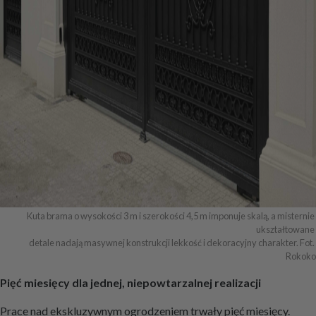
Kuta brama o wysokości 3 m i szerokości 4,5 m imponuje skalą, a misternie 
ukształtowane 

detale nadają masywnej konstrukcji lekkość i dekoracyjny charakter. Fot. 
Rokoko
Pięć miesięcy dla jednej, niepowtarzalnej realizacji
Prace nad ekskluzywnym ogrodzeniem trwały pięć miesięcy.