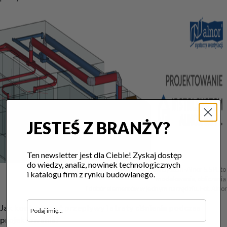
JESTEŚ Z BRANŻY?
Ten newsletter jest dla Ciebie! Zyskaj dostęp
do wiedzy, analiz, nowinek technologicznych
Projektowanie wentylacji mechanicznej w InstalSystem-Alnor 5.5 PL to 
i katalogu firm z rynku budowlanego.
modelowanie, obliczenia 

i dobór elementów w jednym narzędziu. Fot. Alnor
Jak kontrolować przepływy i straty ciśnienia podczas
projektowania?