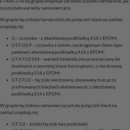
ETANCO w tej grupie obejmuje zarówno zszywki farmerskie, jak
i pozostałe warianty samowiercące.
W grupie łączników farmerskich do połączeń blach na zakład
znajdują się:
G – zszywka – z aluminiową podkładką A14 z EPDM;
GTF O2 P – zszywka z niskim, zaokrąglonym łbem typu
panhead i aluminiową podkładką A14 z EPDM;
GTX FO2 S14 – wariant bimetaliczny przeznaczony do
środowisk o wysokiej klasie korozyjności, z nierdzewną
podkładką S14 z EPDM;
GTZ FO2 – łącznik nierdzewny, stosowany m.in. przy
profilowanych blachach aluminiowych, z nierdzewną
podkładką S14 z EPDM;
W grupie łączników samowiercących do połączeń blach na
zakład znajdują się:
GT O2 – krótki łącznik bez podkładki;