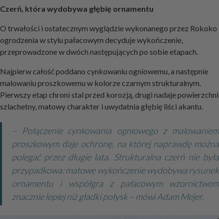
Czerń, która wydobywa głębię ornamentu
O trwałości i ostatecznym wyglądzie wykonanego przez Rokoko
ogrodzenia w stylu pałacowym decyduje wykończenie,
przeprowadzone w dwóch następujących po sobie etapach.
Najpierw całość poddano cynkowaniu ogniowemu, a następnie
malowaniu proszkowemu w kolorze czarnym strukturalnym.
Pierwszy etap chroni stal przed korozją, drugi nadaje powierzchni
szlachetny, matowy charakter i uwydatnia głębię liści akantu.
– Połączenie cynkowania ogniowego z malowaniem
proszkowym daje ochronę, na której naprawdę można
polegać przez długie lata. Strukturalna czerń nie była
przypadkowa: matowe wykończenie wydobywa rysunek
ornamentu i współgra z pałacowym wzornictwem
znacznie lepiej niż gładki połysk – mówi Adam Mejer.