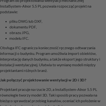
Program do projektowania wentylacji mechanicznej
InstalSystem-Alnor 5.5 PL pozwala rozpocząć projekt na
podstawie:
pliku DWG lub DXF,
dokumentu PDF,
obrazu JPG,
modelu IFC.
Obsługa IFC ogranicza konieczność ręcznego odtwarzania
informacji o budynku. Program umożliwia import obiektów,
interpretację danych budynku, a także eksport jego struktury i
instalacji wentylacyjnej. Ułatwia to wymianę modeli między
projektantami różnych branż.
Jak połączyć projektowanie wentylacji w 2D i 3D?
Projektant pracuje na rzucie 2D, a InstalSystem-Alnor 5.5 PL
równolegle tworzy model 3D. Taki sposób pracy pozwala na
bieżąco sprawdzać przebieg kanałów, oceniać ich położenie w