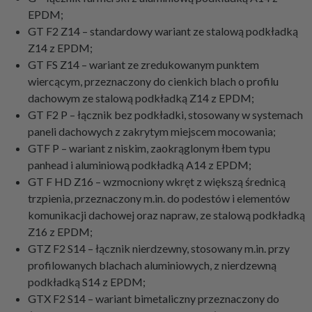
EPDM;
GT F2 Z14 – standardowy wariant ze stalową podkładką
Z14 z EPDM;
GT FS Z14 – wariant ze zredukowanym punktem
wiercącym, przeznaczony do cienkich blach o profilu
dachowym ze stalową podkładką Z14 z EPDM;
GT F2 P – łącznik bez podkładki, stosowany w systemach
paneli dachowych z zakrytym miejscem mocowania;
GTF P – wariant z niskim, zaokrąglonym łbem typu
panhead i aluminiową podkładką A14 z EPDM;
GT F HD Z16 – wzmocniony wkręt z większą średnicą
trzpienia, przeznaczony m.in. do podestów i elementów
komunikacji dachowej oraz napraw, ze stalową podkładką
Z16 z EPDM;
GTZ F2 S14 – łącznik nierdzewny, stosowany m.in. przy
profilowanych blachach aluminiowych, z nierdzewną
podkładką S14 z EPDM;
GTX F2 S14 – wariant bimetaliczny przeznaczony do