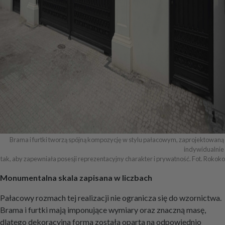
Brama i furtki tworzą spójną kompozycję w stylu pałacowym, zaprojektowaną 
indywidualnie 

tak, aby zapewniała posesji reprezentacyjny charakter i prywatność. Fot. Rokoko
Monumentalna skala zapisana w liczbach
Pałacowy rozmach tej realizacji nie ogranicza się do wzornictwa.
Brama i furtki mają imponujące wymiary oraz znaczną masę,
dlatego dekoracyjna forma została oparta na odpowiednio