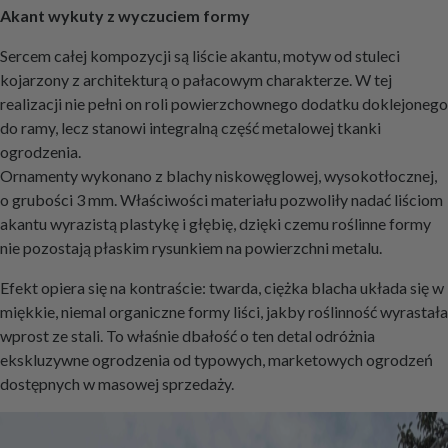
Akant wykuty z wyczuciem formy
Sercem całej kompozycji są liście akantu, motyw od stuleci
kojarzony z architekturą o pałacowym charakterze. W tej
realizacji nie pełni on roli powierzchownego dodatku doklejonego
do ramy, lecz stanowi integralną część metalowej tkanki
ogrodzenia.
Ornamenty wykonano z blachy niskowęglowej, wysokotłocznej,
o grubości 3 mm. Właściwości materiału pozwoliły nadać liściom
akantu wyrazistą plastykę i głębię, dzięki czemu roślinne formy
nie pozostają płaskim rysunkiem na powierzchni metalu.
Efekt opiera się na kontraście: twarda, ciężka blacha układa się w
miękkie, niemal organiczne formy liści, jakby roślinność wyrastała
wprost ze stali. To właśnie dbałość o ten detal odróżnia
ekskluzywne ogrodzenia od typowych, marketowych ogrodzeń
dostępnych w masowej sprzedaży.