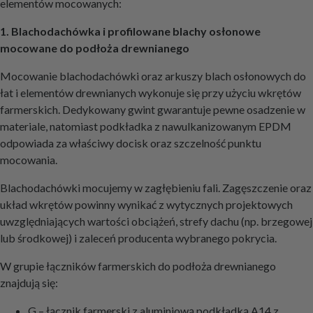
elementów mocowanych:
1. Blachodachówka i profilowane blachy osłonowe
mocowane do podłoża drewnianego
Mocowanie blachodachówki oraz arkuszy blach osłonowych do
łat i elementów drewnianych wykonuje się przy użyciu wkrętów
farmerskich. Dedykowany gwint gwarantuje pewne osadzenie w
materiale, natomiast podkładka z nawulkanizowanym EPDM
odpowiada za właściwy docisk oraz szczelność punktu
mocowania.
Blachodachówki mocujemy w zagłębieniu fali. Zagęszczenie oraz
układ wkrętów powinny wynikać z wytycznych projektowych
uwzględniających wartości obciążeń, strefy dachu (np. brzegowej
lub środkowej) i zaleceń producenta wybranego pokrycia.
W grupie łączników farmerskich do podłoża drewnianego
znajdują się:
G – łącznik farmerski z aluminiową podkładką A14 z