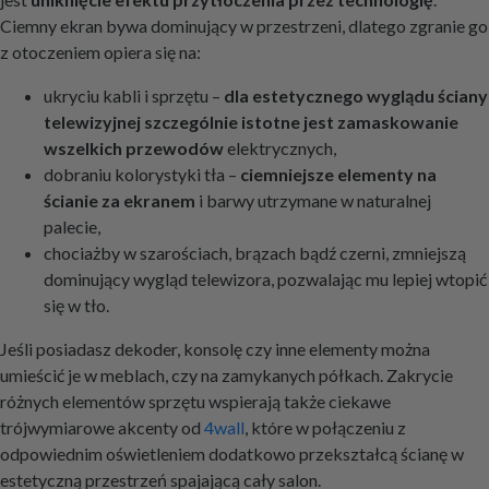
Ciemny ekran bywa dominujący w przestrzeni, dlatego zgranie go
z otoczeniem opiera się na:
ukryciu kabli i sprzętu –
dla estetycznego wyglądu ściany
telewizyjnej szczególnie istotne jest zamaskowanie
wszelkich przewodów
elektrycznych,
dobraniu kolorystyki tła –
ciemniejsze elementy na
ścianie za ekranem
i barwy utrzymane w naturalnej
palecie,
chociażby w szarościach, brązach bądź czerni, zmniejszą
dominujący wygląd telewizora, pozwalając mu lepiej wtopić
się w tło.
Jeśli posiadasz dekoder, konsolę czy inne elementy można
umieścić je w meblach, czy na zamykanych półkach. Zakrycie
różnych elementów sprzętu wspierają także ciekawe
trójwymiarowe akcenty od
4wall
, które w połączeniu z
odpowiednim oświetleniem dodatkowo przekształcą ścianę w
estetyczną przestrzeń spajającą cały salon.