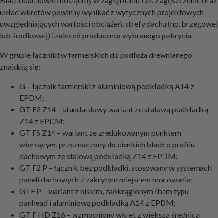
Blachodachówki mocujemy w zagłębieniu fali. Zagęszczenie oraz
układ wkrętów powinny wynikać z wytycznych projektowych
uwzględniających wartości obciążeń, strefy dachu (np. brzegowej
lub środkowej) i zaleceń producenta wybranego pokrycia.
W grupie łączników farmerskich do podłoża drewnianego
znajdują się:
G – łącznik farmerski z aluminiową podkładką A14 z
EPDM;
GT F2 Z14 – standardowy wariant ze stalową podkładką
Z14 z EPDM;
GT FS Z14 – wariant ze zredukowanym punktem
wiercącym, przeznaczony do cienkich blach o profilu
dachowym ze stalową podkładką Z14 z EPDM;
GT F2 P – łącznik bez podkładki, stosowany w systemach
paneli dachowych z zakrytym miejscem mocowania;
GTF P – wariant z niskim, zaokrąglonym łbem typu
panhead i aluminiową podkładką A14 z EPDM;
GT F HD Z16 – wzmocniony wkręt z większą średnicą