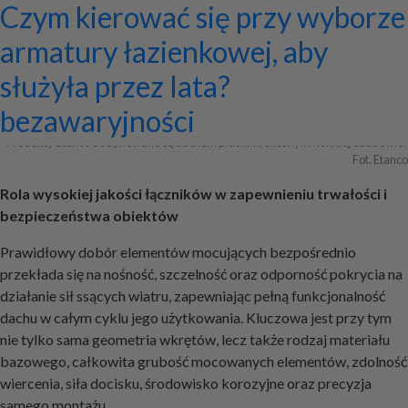
Systemy zamocowań dachów
Dom z prefabrykatów opinie –
Nowoczesne bramy przesuwne:
Jak dobrać maskownicę
Licznik Geigera w kontroli
Jak ograniczyć ryzyko
Czym kierować się przy wyborze
Archiwa
płaskich i skośnych oraz lekkiej
co naprawdę warto ocenić przed
wyznaczniki trwałości,
karnisza? Praktyczny poradnik
materiałów budowlanych i
przestojów przy pracy maszyn
armatury łazienkowej, aby
obudowy firmy ETANCO
budową?
bezpieczeństwa i
złomu
geotechnicznych?
służyła przez lata?
+ Dodaj firmę
+ Dodaj artykuł
+ Dodaj baner
bezawaryjności
Produkty Etanco dedykowane są dachom płaskim, skośnym i lekkiej obudowie. 
Fot. Etanco
Rola wysokiej jakości łączników w zapewnieniu trwałości i
bezpieczeństwa obiektów
Prawidłowy dobór elementów mocujących bezpośrednio
przekłada się na nośność, szczelność oraz odporność pokrycia na
działanie sił ssących wiatru, zapewniając pełną funkcjonalność
dachu w całym cyklu jego użytkowania. Kluczowa jest przy tym
nie tylko sama geometria wkrętów, lecz także rodzaj materiału
bazowego, całkowita grubość mocowanych elementów, zdolność
wiercenia, siła docisku, środowisko korozyjne oraz precyzja
samego montażu.