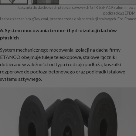
Łączniki do dachowych płyt warstwowych GTR 6 SP A19 z aluminiową 
podkładką z EPDM 

i zabezpieczeniem gRey.coat, przeznaczone do konstrukcji stalowych. Fot. Etanco
6. System mocowania termo- i hydroizolacji dachów
płaskich
System mechanicznego mocowania izolacji na dachu firmy
ETANCO obejmuje tuleje teleskopowe, stalowe łączniki
dobierane w zależności od typu i rodzaju podłoża, koszulki
rozporowe do podłoża betonowego oraz podkładki stalowe
systemu sztywnego.