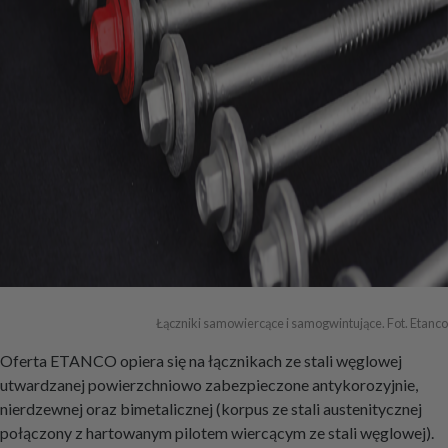
Łączniki samowiercące i samogwintujące. Fot. Etanco
Oferta ETANCO opiera się na łącznikach ze stali węglowej
utwardzanej powierzchniowo zabezpieczone antykorozyjnie,
nierdzewnej oraz bimetalicznej (korpus ze stali austenitycznej
połączony z hartowanym pilotem wiercącym ze stali węglowej).