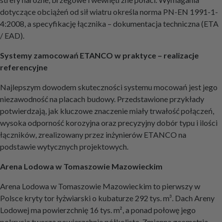
dotyczące obciążeń od sił wiatru określa norma PN-EN 1991-1-
4:2008, a specyfikację łącznika – dokumentacja techniczna (ETA
/ EAD).
Systemy zamocowań ETANCO w praktyce – realizacje
referencyjne
Najlepszym dowodem skuteczności systemu mocowań jest jego
niezawodność na placach budowy. Przedstawione przykłady
potwierdzają, jak kluczowe znaczenie miały trwałość połączeń,
wysoka odporność korozyjna oraz precyzyjny dobór typu i ilości
łączników, zrealizowany przez inżynierów ETANCO na
podstawie wytycznych projektowych.
Arena Lodowa w Tomaszowie Mazowieckim
Arena Lodowa w Tomaszowie Mazowieckim to pierwszy w
Polsce kryty tor łyżwiarski o kubaturze 292 tys. m³. Dach Areny
Lodowej ma powierzchnię 16 tys. m², a ponad połowę jego
pokrycia tworzą powierzchnie półkoliste. Zmienna geometria