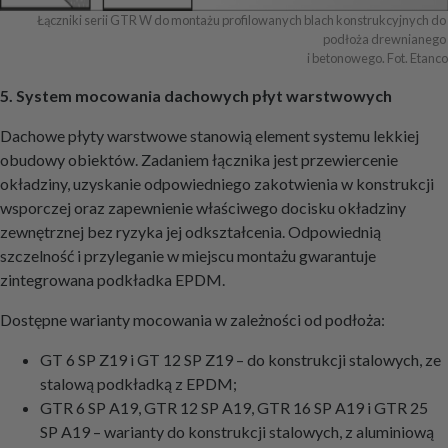
Łączniki serii GTR W do montażu profilowanych blach konstrukcyjnych do 
podłoża drewnianego 

i betonowego. Fot. Etanco
5. System mocowania dachowych płyt warstwowych
Dachowe płyty warstwowe stanowią element systemu lekkiej
obudowy obiektów. Zadaniem łącznika jest przewiercenie
okładziny, uzyskanie odpowiedniego zakotwienia w konstrukcji
wsporczej oraz zapewnienie właściwego docisku okładziny
zewnętrznej bez ryzyka jej odkształcenia. Odpowiednią
szczelność i przyleganie w miejscu montażu gwarantuje
zintegrowana podkładka EPDM.
Dostępne warianty mocowania w zależności od podłoża:
GT 6 SP Z19 i GT 12 SP Z19 – do konstrukcji stalowych, ze
stalową podkładką z EPDM;
GTR 6 SP A19, GTR 12 SP A19, GTR 16 SP A19 i GTR 25
SP A19 – warianty do konstrukcji stalowych, z aluminiową