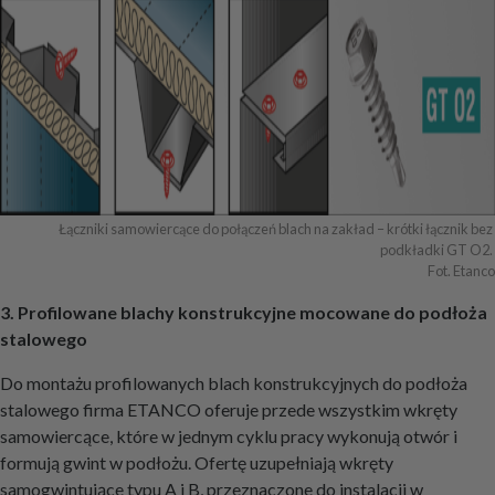
Łączniki samowiercące do połączeń blach na zakład – krótki łącznik bez 
podkładki GT O2. 

Fot. Etanco
3. Profilowane blachy konstrukcyjne mocowane do podłoża
stalowego
Do montażu profilowanych blach konstrukcyjnych do podłoża
stalowego firma ETANCO oferuje przede wszystkim wkręty
samowiercące, które w jednym cyklu pracy wykonują otwór i
formują gwint w podłożu. Ofertę uzupełniają wkręty
samogwintujące typu A i B, przeznaczone do instalacji w