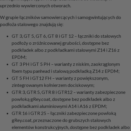
uprzednio wywierconych otworach.
W grupie łączników samowiercących i samogwintujących do
podłoża stalowego znajdują się:
GT 3, GT 5, GT 6, GT 8 i GT 12 – łączniki do stalowych
podłoży o zróżnicowanej grubości, dostępne bez
podkładek albo z podkładkami stalowymi Z14 i Z16 z
EPDM;
GT 3 PH i GT 5 PH – warianty z niskim, zaokrąglonym
łbem typu panhead i stalową podkładką Z14 z EPDM;
GT 5 FH i GT12 FH – warianty z powiększonym,
zintegrowanym kołnierzem dociskowym;
GTR 3, GTR 5, GTR 8 i GTR12 – warianty zabezpieczone
powłoką gRey.coat, dostępne bez podkładek albo z
podkładkami aluminiowymi A14 i A16 z EPDM;
GTR 16 i GTR 25 – łączniki zabezpieczone powłoką
gRey.coat, przeznaczone do grubszych stalowych
elementów konstrukcyjnych, dostępne bez podkładek albo