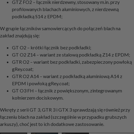
GTZ FO2 – łącznik nierdzewny, stosowany m.in. przy
profilowanych blachach aluminiowych, z nierdzewną
podkładką S14 z EPDM;
W grupie łączników samowiercących do połączeń blach na
zakład znajdują się:
GT O2 – krótki łącznik bez podkładki;
GT O2 Z14 – wariant ze stalową podkładką Z14 z EPDM;
GTR O2 – wariant bez podkładki, zabezpieczony powłoką
gRey.coat;
GTR O2 A14 – wariant z podkładką aluminiową A14 z
EPDM i powłoką gRey.coat;
GT O3 FH – łącznik z powiększonym, zintegrowanym
kołnierzem dociskowym.
Wkręty z serii GT 3, GTR 3 i GTX 3 sprawdzają się również przy
łączeniu blach na zakład (szczególnie w przypadku grubszych
arkuszy), choć jest to ich dodatkowe zastosowanie.