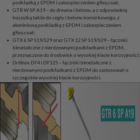
podkładką z EPDM i zabezpieczeniem gRey.coat;
GTR W SP A19 – do drewna i betonu, a z odpowiednią
koszulką także do cegły i betonu komórkowego, z
aluminiową podkładką z EPDM i zabezpieczeniem
gRey.coat;
GTX 6 SP S19/S29 oraz GTX 12 SP S19/S29 – łączniki
bimetaliczne z nierdzewnymi podkładkami z EPDM,
przeznaczone do środowisk o wysokiej klasie korozyjności;
Drillnox DF4 i DF125 – łączniki bimetaliczne z
nierdzewnymi podkładkami z EPDM do zastosowań o
szczególnie wysokiej klasie korozyjności.