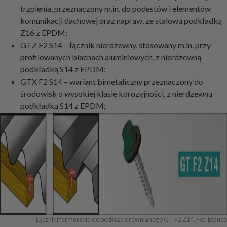
trzpienia, przeznaczony m.in. do podestów i elementów
komunikacji dachowej oraz napraw, ze stalową podkładką
Z16 z EPDM;
GTZ F2 S14 – łącznik nierdzewny, stosowany m.in. przy
profilowanych blachach aluminiowych, z nierdzewną
podkładką S14 z EPDM;
GTX F2 S14 – wariant bimetaliczny przeznaczony do
środowisk o wysokiej klasie korozyjności, z nierdzewną
podkładką S14 z EPDM;
Łączniki farmerskie do podłoża drewnianego GT F2 Z14. Fot. Etanco