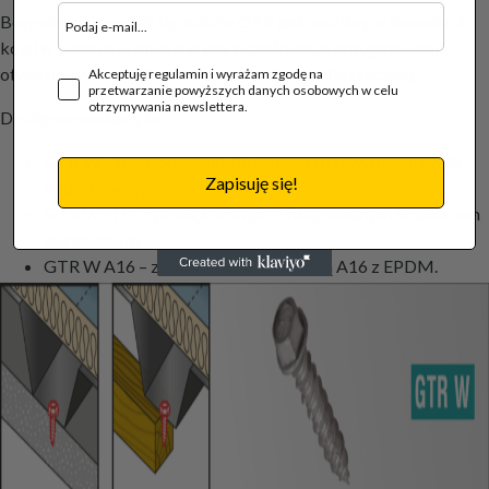
Bezpośredni montaż łączników GTR jest możliwy w drewnie. Z
kolei w betonie wymagane jest wcześniejsze przygotowanie
otworu o wymiarach określonych w Ocenie Technicznej.
Akceptuję regulamin i wyrażam zgodę na
przetwarzanie powyższych danych osobowych w celu
otrzymywania newslettera.
Dostępne warianty to:
GTR W – bez podkładki, do połączeń niewymagających
Zapisuję się!
dodatkowego uszczelnienia;
GTR W FH – z powiększonym, zintegrowanym kołnierzem
dociskowym;
GTR W A16 – z aluminiową podkładką A16 z EPDM.