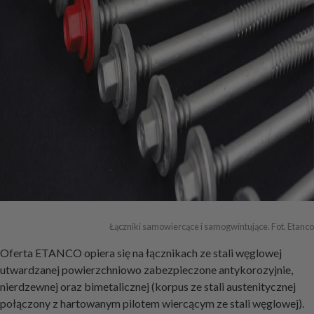
Łączniki samowiercące i samogwintujące. Fot. Etanco
Oferta ETANCO opiera się na łącznikach ze stali węglowej
utwardzanej powierzchniowo zabezpieczone antykorozyjnie,
nierdzewnej oraz bimetalicznej (korpus ze stali austenitycznej
połączony z hartowanym pilotem wiercącym ze stali węglowej).