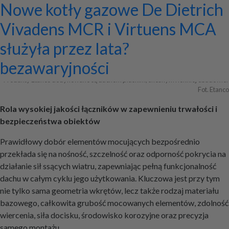
Systemy zamocowań dachów
Dom z prefabrykatów opinie –
Nowoczesne bramy przesuwne:
Jak dobrać maskownicę
Licznik Geigera w kontroli
Jak ograniczyć ryzyko
Czym kierować się przy wyborze
Nowe kotły gazowe De Dietrich
Archiwa
płaskich i skośnych oraz lekkiej
co naprawdę warto ocenić przed
wyznaczniki trwałości,
karnisza? Praktyczny poradnik
materiałów budowlanych i
przestojów przy pracy maszyn
armatury łazienkowej, aby
Vivadens MCR i Virtuens MCA
obudowy firmy ETANCO
budową?
bezpieczeństwa i
złomu
geotechnicznych?
służyła przez lata?
+ Dodaj firmę
+ Dodaj artykuł
+ Dodaj baner
bezawaryjności
Produkty Etanco dedykowane są dachom płaskim, skośnym i lekkiej obudowie. 
Fot. Etanco
Rola wysokiej jakości łączników w zapewnieniu trwałości i
bezpieczeństwa obiektów
Prawidłowy dobór elementów mocujących bezpośrednio
przekłada się na nośność, szczelność oraz odporność pokrycia na
działanie sił ssących wiatru, zapewniając pełną funkcjonalność
dachu w całym cyklu jego użytkowania. Kluczowa jest przy tym
nie tylko sama geometria wkrętów, lecz także rodzaj materiału
bazowego, całkowita grubość mocowanych elementów, zdolność
wiercenia, siła docisku, środowisko korozyjne oraz precyzja
samego montażu.