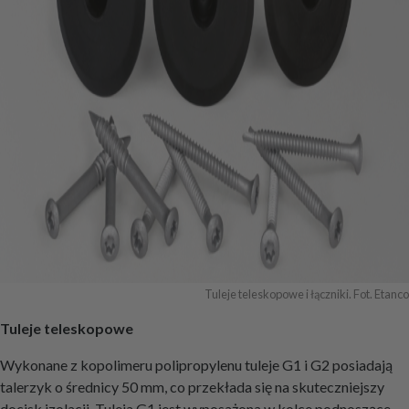
Tuleje teleskopowe i łączniki. Fot. Etanco
Tuleje teleskopowe
Wykonane z kopolimeru polipropylenu tuleje G1 i G2 posiadają
talerzyk o średnicy 50 mm, co przekłada się na skuteczniejszy
docisk izolacji. Tuleja G1 jest wyposażona w kolce podnoszące