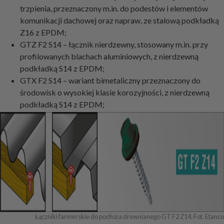
trzpienia, przeznaczony m.in. do podestów i elementów
komunikacji dachowej oraz napraw, ze stalową podkładką
Z16 z EPDM;
GTZ F2 S14 – łącznik nierdzewny, stosowany m.in. przy
profilowanych blachach aluminiowych, z nierdzewną
podkładką S14 z EPDM;
GTX F2 S14 – wariant bimetaliczny przeznaczony do
środowisk o wysokiej klasie korozyjności, z nierdzewną
podkładką S14 z EPDM;
Łączniki farmerskie do podłoża drewnianego GT F2 Z14. Fot. Etanco