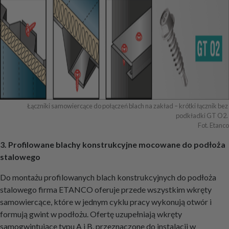
Łączniki samowiercące do połączeń blach na zakład – krótki łącznik bez 
podkładki GT O2. 

Fot. Etanco
3. Profilowane blachy konstrukcyjne mocowane do podłoża
stalowego
Do montażu profilowanych blach konstrukcyjnych do podłoża
stalowego firma ETANCO oferuje przede wszystkim wkręty
samowiercące, które w jednym cyklu pracy wykonują otwór i
formują gwint w podłożu. Ofertę uzupełniają wkręty
samogwintujące typu A i B, przeznaczone do instalacji w