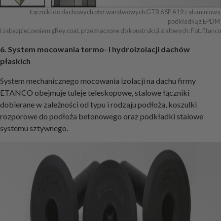
Łączniki do dachowych płyt warstwowych GTR 6 SP A19 z aluminiową 
podkładką z EPDM 

i zabezpieczeniem gRey.coat, przeznaczone do konstrukcji stalowych. Fot. Etanco
6. System mocowania termo- i hydroizolacji dachów
płaskich
System mechanicznego mocowania izolacji na dachu firmy
ETANCO obejmuje tuleje teleskopowe, stalowe łączniki
dobierane w zależności od typu i rodzaju podłoża, koszulki
rozporowe do podłoża betonowego oraz podkładki stalowe
systemu sztywnego.