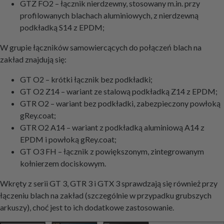
GTZ FO2 – łącznik nierdzewny, stosowany m.in. przy
profilowanych blachach aluminiowych, z nierdzewną
podkładką S14 z EPDM;
W grupie łączników samowiercących do połączeń blach na
zakład znajdują się:
GT O2 – krótki łącznik bez podkładki;
GT O2 Z14 – wariant ze stalową podkładką Z14 z EPDM;
GTR O2 – wariant bez podkładki, zabezpieczony powłoką
gRey.coat;
GTR O2 A14 – wariant z podkładką aluminiową A14 z
EPDM i powłoką gRey.coat;
GT O3 FH – łącznik z powiększonym, zintegrowanym
kołnierzem dociskowym.
Wkręty z serii GT 3, GTR 3 i GTX 3 sprawdzają się również przy
łączeniu blach na zakład (szczególnie w przypadku grubszych
arkuszy), choć jest to ich dodatkowe zastosowanie.