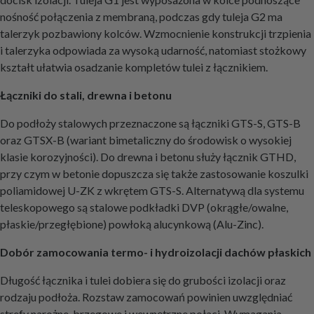
nośność połączenia z membraną, podczas gdy tuleja G2 ma
talerzyk pozbawiony kolców. Wzmocnienie konstrukcji trzpienia
i talerzyka odpowiada za wysoką udarność, natomiast stożkowy
kształt ułatwia osadzanie kompletów tulei z łącznikiem.
Łączniki do stali, drewna i betonu
Do podłoży stalowych przeznaczone są łączniki GTS-S, GTS-B
oraz GTSX-B (wariant bimetaliczny do środowisk o wysokiej
klasie korozyjności). Do drewna i betonu służy łącznik GTHD,
przy czym w betonie dopuszcza się także zastosowanie koszulki
poliamidowej U-ZK z wkrętem GTS-S. Alternatywą dla systemu
teleskopowego są stalowe podkładki DVP (okrągłe/owalne,
płaskie/przegłębione) powłoką alucynkową (Alu-Zinc).
Dobór zamocowania termo- i hydroizolacji dachów płaskich
Długość łącznika i tulei dobiera się do grubości izolacji oraz
rodzaju podłoża. Rozstaw zamocowań powinien uwzględniać
strefy narożne, brzegowe i wewnętrzne połaci. Wymagania