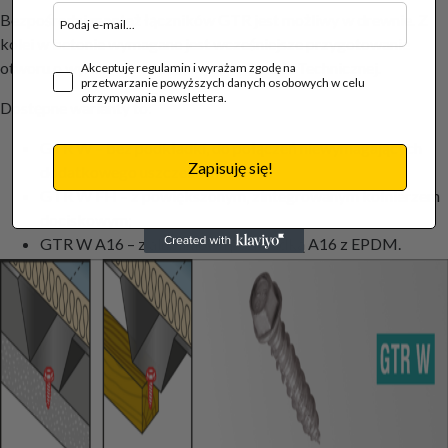
Bezpośredni montaż łączników GTR jest możliwy w drewnie. Z
kolei w betonie wymagane jest wcześniejsze przygotowanie
otworu o wymiarach określonych w Ocenie Technicznej.
Akceptuję regulamin i wyrażam zgodę na
przetwarzanie powyższych danych osobowych w celu
otrzymywania newslettera.
Dostępne warianty to:
GTR W – bez podkładki, do połączeń niewymagających
Zapisuję się!
dodatkowego uszczelnienia;
GTR W FH – z powiększonym, zintegrowanym kołnierzem
dociskowym;
GTR W A16 – z aluminiową podkładką A16 z EPDM.