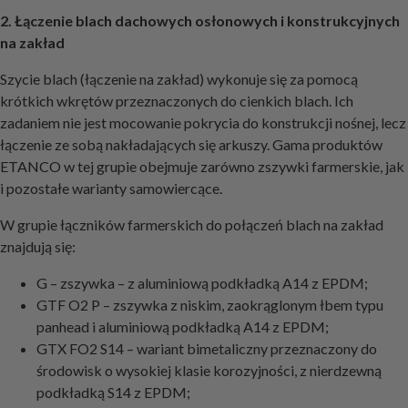
2. Łączenie blach dachowych osłonowych i konstrukcyjnych
na zakład
Szycie blach (łączenie na zakład) wykonuje się za pomocą
krótkich wkrętów przeznaczonych do cienkich blach. Ich
zadaniem nie jest mocowanie pokrycia do konstrukcji nośnej, lecz
łączenie ze sobą nakładających się arkuszy. Gama produktów
ETANCO w tej grupie obejmuje zarówno zszywki farmerskie, jak
i pozostałe warianty samowiercące.
W grupie łączników farmerskich do połączeń blach na zakład
znajdują się:
G – zszywka – z aluminiową podkładką A14 z EPDM;
GTF O2 P – zszywka z niskim, zaokrąglonym łbem typu
panhead i aluminiową podkładką A14 z EPDM;
GTX FO2 S14 – wariant bimetaliczny przeznaczony do
środowisk o wysokiej klasie korozyjności, z nierdzewną
podkładką S14 z EPDM;