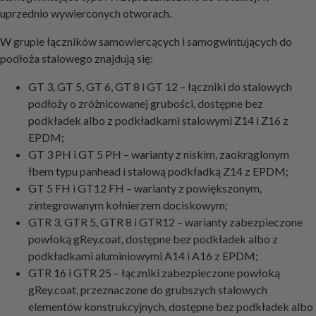
uprzednio wywierconych otworach.
W grupie łączników samowiercących i samogwintujących do
podłoża stalowego znajdują się:
GT 3, GT 5, GT 6, GT 8 i GT 12 – łączniki do stalowych
podłoży o zróżnicowanej grubości, dostępne bez
podkładek albo z podkładkami stalowymi Z14 i Z16 z
EPDM;
GT 3 PH i GT 5 PH – warianty z niskim, zaokrąglonym
łbem typu panhead i stalową podkładką Z14 z EPDM;
GT 5 FH i GT12 FH – warianty z powiększonym,
zintegrowanym kołnierzem dociskowym;
GTR 3, GTR 5, GTR 8 i GTR12 – warianty zabezpieczone
powłoką gRey.coat, dostępne bez podkładek albo z
podkładkami aluminiowymi A14 i A16 z EPDM;
GTR 16 i GTR 25 – łączniki zabezpieczone powłoką
gRey.coat, przeznaczone do grubszych stalowych
elementów konstrukcyjnych, dostępne bez podkładek albo