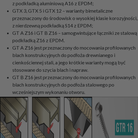
z podkładką aluminiową A16 z EPDM;
GTX 3, GTX 5 i GTX 12 – warianty bimetaliczne
przeznaczony do środowisk o wysokiej klasie korozyjności,
z nierdzewną podkładką S14 z EPDM;
GT A Z16 i GT B Z16 – samogwintujące łączniki ze stalową
podkładką Z16 z EPDM.
GT A Z16 jest przeznaczony do mocowania profilowanych
blach konstrukcyjnych do podłoża drewnianego i
cienkościennej stali, a jego krótkie warianty mogą być
stosowane do szycia blach i napraw.
GT B Z16 jest przeznaczony do mocowania profilowanych
blach konstrukcyjnych do podłoża stalowego po
wcześniejszym wykonaniu otworu.