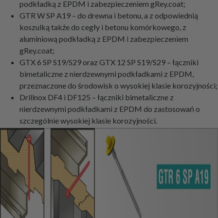
podkładką z EPDM i zabezpieczeniem gRey.coat;
GTR W SP A19 – do drewna i betonu, a z odpowiednią
koszulką także do cegły i betonu komórkowego, z
aluminiową podkładką z EPDM i zabezpieczeniem
gRey.coat;
GTX 6 SP S19/S29 oraz GTX 12 SP S19/S29 – łączniki
bimetaliczne z nierdzewnymi podkładkami z EPDM,
przeznaczone do środowisk o wysokiej klasie korozyjności;
Drillnox DF4 i DF125 – łączniki bimetaliczne z
nierdzewnymi podkładkami z EPDM do zastosowań o
szczególnie wysokiej klasie korozyjności.