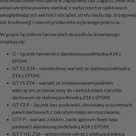
Blachodachówki mocujemy w zagłębieniu fali. Zagęszczenie oraz
układ wkrętów powinny wynikać z wytycznych projektowych
uwzględniających wartości obciążeń, strefy dachu (np. brzegowej
lub środkowej) i zaleceń producenta wybranego pokrycia.
W grupie łączników farmerskich do podłoża drewnianego
znajdują się:
G – łącznik farmerski z aluminiową podkładką A14 z
EPDM;
GT F2 Z14 – standardowy wariant ze stalową podkładką
Z14 z EPDM;
GT FS Z14 – wariant ze zredukowanym punktem
wiercącym, przeznaczony do cienkich blach o profilu
dachowym ze stalową podkładką Z14 z EPDM;
GT F2 P – łącznik bez podkładki, stosowany w systemach
paneli dachowych z zakrytym miejscem mocowania;
GTF P – wariant z niskim, zaokrąglonym łbem typu
panhead i aluminiową podkładką A14 z EPDM;
GT F HD Z16 – wzmocniony wkręt z większą średnicą