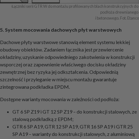
Łączniki serii GTR W do montażu profilowanych blach konstrukcyjnych do 
podłoża drewnianego 

i betonowego. Fot. Etanco
5. System mocowania dachowych płyt warstwowych
Dachowe płyty warstwowe stanowią element systemu lekkiej
obudowy obiektów. Zadaniem łącznika jest przewiercenie
okładziny, uzyskanie odpowiedniego zakotwienia w konstrukcji
wsporczej oraz zapewnienie właściwego docisku okładziny
zewnętrznej bez ryzyka jej odkształcenia. Odpowiednią
szczelność i przyleganie w miejscu montażu gwarantuje
zintegrowana podkładka EPDM.
Dostępne warianty mocowania w zależności od podłoża:
GT 6 SP Z19 i GT 12 SP Z19 – do konstrukcji stalowych, ze
stalową podkładką z EPDM;
GTR 6 SP A19, GTR 12 SP A19, GTR 16 SP A19 i GTR 25
SP A19 – warianty do konstrukcji stalowych, z aluminiową