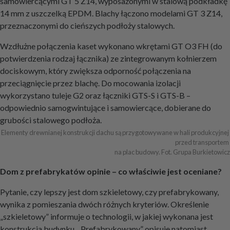
samowiercącymi GT 5 Z14, wyposażonymi w stalową podkładkę
14 mm z uszczelką EPDM. Blachy łączono modelami GT 3 Z14,
przeznaczonymi do cieńszych podłoży stalowych.
Wzdłużne połączenia kaset wykonano wkrętami GT O3 FH (do
potwierdzenia rodzaj łącznika) ze zintegrowanym kołnierzem
dociskowym, który zwiększa odporność połączenia na
przeciągnięcie przez blachę. Do mocowania izolacji
wykorzystano tuleje G2 oraz łączniki GTS-S i GTS-B –
odpowiednio samogwintujące i samowiercące, dobierane do
grubości stalowego podłoża.
Elementy drewnianej konstrukcji dachu są przygotowywane w hali produkcyjnej 
przed transportem 

na plac budowy. Fot. Grupa Burkietowicz
Dom z prefabrykatów opinie – co właściwie jest oceniane?
Pytanie, czy lepszy jest dom szkieletowy, czy prefabrykowany,
wynika z pomieszania dwóch różnych kryteriów. Określenie
„szkieletowy” informuje o technologii, w jakiej wykonana jest
konstrukcja budynku. „Prefabrykowany” opisuje natomiast