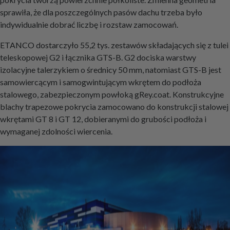
sprawiła, że dla poszczególnych pasów dachu trzeba było
indywidualnie dobrać liczbę i rozstaw zamocowań.
ETANCO dostarczyło 55,2 tys. zestawów składających się z tulei
teleskopowej G2 i łącznika GTS-B. G2 dociska warstwy
izolacyjne talerzykiem o średnicy 50 mm, natomiast GTS-B jest
samowiercącym i samogwintującym wkrętem do podłoża
stalowego, zabezpieczonym powłoką gRey.coat. Konstrukcyjne
blachy trapezowe pokrycia zamocowano do konstrukcji stalowej
wkrętami GT 8 i GT 12, dobieranymi do grubości podłoża i
wymaganej zdolności wiercenia.