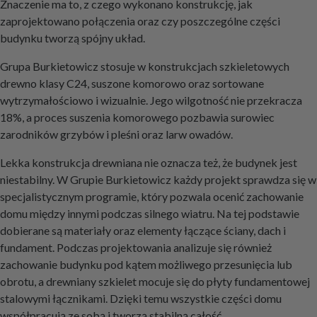
Znaczenie ma to, z czego wykonano konstrukcję, jak
zaprojektowano połączenia oraz czy poszczególne części
budynku tworzą spójny układ.
Grupa Burkietowicz stosuje w konstrukcjach szkieletowych
drewno klasy C24, suszone komorowo oraz sortowane
wytrzymałościowo i wizualnie. Jego wilgotność nie przekracza
18%, a proces suszenia komorowego pozbawia surowiec
zarodników grzybów i pleśni oraz larw owadów.
Lekka konstrukcja drewniana nie oznacza też, że budynek jest
niestabilny. W Grupie Burkietowicz każdy projekt sprawdza się w
specjalistycznym programie, który pozwala ocenić zachowanie
domu między innymi podczas silnego wiatru. Na tej podstawie
dobierane są materiały oraz elementy łączące ściany, dach i
fundament. Podczas projektowania analizuje się również
zachowanie budynku pod kątem możliwego przesunięcia lub
obrotu, a drewniany szkielet mocuje się do płyty fundamentowej
stalowymi łącznikami. Dzięki temu wszystkie części domu
współpracują ze sobą i tworzą stabilną całość.