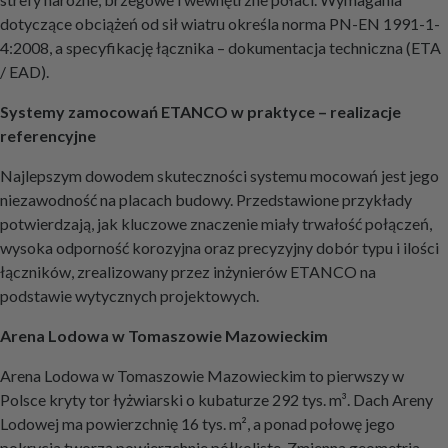
dotyczące obciążeń od sił wiatru określa norma PN-EN 1991-1-
4:2008, a specyfikację łącznika – dokumentacja techniczna (ETA
/ EAD).
Systemy zamocowań ETANCO w praktyce – realizacje
referencyjne
Najlepszym dowodem skuteczności systemu mocowań jest jego
niezawodność na placach budowy. Przedstawione przykłady
potwierdzają, jak kluczowe znaczenie miały trwałość połączeń,
wysoka odporność korozyjna oraz precyzyjny dobór typu i ilości
łączników, zrealizowany przez inżynierów ETANCO na
podstawie wytycznych projektowych.
Arena Lodowa w Tomaszowie Mazowieckim
Arena Lodowa w Tomaszowie Mazowieckim to pierwszy w
Polsce kryty tor łyżwiarski o kubaturze 292 tys. m³. Dach Areny
Lodowej ma powierzchnię 16 tys. m², a ponad połowę jego
pokrycia tworzą powierzchnie półkoliste. Zmienna geometria