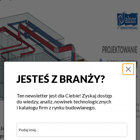
JESTEŚ Z BRANŻY?
Ten newsletter jest dla Ciebie! Zyskaj dostęp
do wiedzy, analiz, nowinek technologicznych
Projektowanie wentylacji mechanicznej w InstalSystem-Alnor 5.5 PL to 
i katalogu firm z rynku budowlanego.
modelowanie, obliczenia 

i dobór elementów w jednym narzędziu. Fot. Alnor
Jak kontrolować przepływy i straty ciśnienia podczas
projektowania?