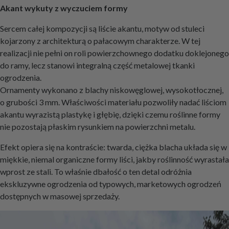
Akant wykuty z wyczuciem formy
Sercem całej kompozycji są liście akantu, motyw od stuleci
kojarzony z architekturą o pałacowym charakterze. W tej
realizacji nie pełni on roli powierzchownego dodatku doklejonego
do ramy, lecz stanowi integralną część metalowej tkanki
ogrodzenia.
Ornamenty wykonano z blachy niskowęglowej, wysokotłocznej,
o grubości 3 mm. Właściwości materiału pozwoliły nadać liściom
akantu wyrazistą plastykę i głębię, dzięki czemu roślinne formy
nie pozostają płaskim rysunkiem na powierzchni metalu.
Efekt opiera się na kontraście: twarda, ciężka blacha układa się w
miękkie, niemal organiczne formy liści, jakby roślinność wyrastała
wprost ze stali. To właśnie dbałość o ten detal odróżnia
ekskluzywne ogrodzenia od typowych, marketowych ogrodzeń
dostępnych w masowej sprzedaży.