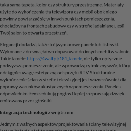
taka sama tapeta, kolor czy struktury przestrzenne. Materiały
użyte do wykończenia tła telewizora czy mebli obok niego
powinny powtarzać się w innych punktach pomieszczenia,
chociażby na frontach zabudowy czy w strefie jadalnianej, jeśli
Twój salon to otwarta przestrzeń.
Elegancji dodadzą także trójwymiarowe panele lub listewki.
Wykonane z drewna, łatwo dopasować do innych mebli w salonie.
Takie lamele:
https://4wall.pl/181_lamele
, nie tylko optycznie
podwyższą pomieszczenie, ale wprowadzą rytmiczny wzór, który
odciągnie uwagę estetyczną od sprzętu RTV. Strukturalne
wykończenie ścian w strefie telewizyjnej jest ważne również dla
poprawy warunków akustycznych w pomieszczeniu. Panele z
odpowiednim tłem redukują pogłos i lepiej rozpraszają dźwięk
emitowany przez głośniki.
Integracja technologii z wnętrzem
Jednym z ważnych aspektów projektowania ściany telewizyjnej
jest
uniknięcie efektu przytłoczenia przez technologię
.