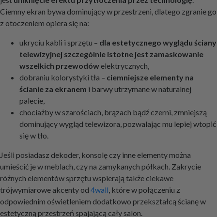
Ciemny ekran bywa dominujący w przestrzeni, dlatego zgranie go
z otoczeniem opiera się na:
ukryciu kabli i sprzętu –
dla estetycznego wyglądu ściany
telewizyjnej szczególnie istotne jest zamaskowanie
wszelkich przewodów
elektrycznych,
dobraniu kolorystyki tła –
ciemniejsze elementy na
ścianie za ekranem
i barwy utrzymane w naturalnej
palecie,
chociażby w szarościach, brązach bądź czerni, zmniejszą
dominujący wygląd telewizora, pozwalając mu lepiej wtopić
się w tło.
Jeśli posiadasz dekoder, konsolę czy inne elementy można
umieścić je w meblach, czy na zamykanych półkach. Zakrycie
różnych elementów sprzętu wspierają także ciekawe
trójwymiarowe akcenty od
4wall
, które w połączeniu z
odpowiednim oświetleniem dodatkowo przekształcą ścianę w
estetyczną przestrzeń spajającą cały salon.