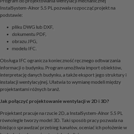
Program do projektowania wentylacji mechanicznej
InstalSystem-Alnor 5.5 PL pozwala rozpocząć projekt na
podstawie:
pliku DWG lub DXF,
dokumentu PDF,
obrazu JPG,
modelu IFC.
Obsługa IFC ogranicza konieczność ręcznego odtwarzania
informacji o budynku. Program umożliwia import obiektów,
interpretację danych budynku, a także eksport jego struktury i
instalacji wentylacyjnej. Ułatwia to wymianę modeli między
projektantami różnych branż.
Jak połączyć projektowanie wentylacji w 2D i 3D?
Projektant pracuje na rzucie 2D, a InstalSystem-Alnor 5.5 PL
równolegle tworzy model 3D. Taki sposób pracy pozwala na
bieżąco sprawdzać przebieg kanałów, oceniać ich położenie w