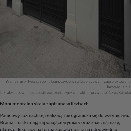
Brama i furtki tworzą spójną kompozycję w stylu pałacowym, zaprojektowaną 
indywidualnie 

tak, aby zapewniała posesji reprezentacyjny charakter i prywatność. Fot. Rokoko
Monumentalna skala zapisana w liczbach
Pałacowy rozmach tej realizacji nie ogranicza się do wzornictwa.
Brama i furtki mają imponujące wymiary oraz znaczną masę,
dlatego dekoracyjna forma została oparta na odpowiednio