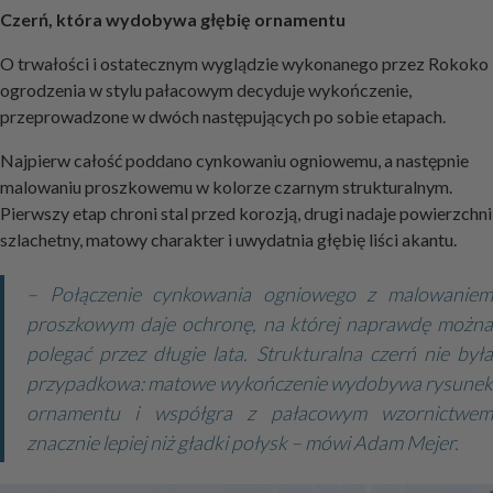
Czerń, która wydobywa głębię ornamentu
O trwałości i ostatecznym wyglądzie wykonanego przez Rokoko
ogrodzenia w stylu pałacowym decyduje wykończenie,
przeprowadzone w dwóch następujących po sobie etapach.
Najpierw całość poddano cynkowaniu ogniowemu, a następnie
malowaniu proszkowemu w kolorze czarnym strukturalnym.
Pierwszy etap chroni stal przed korozją, drugi nadaje powierzchni
szlachetny, matowy charakter i uwydatnia głębię liści akantu.
– Połączenie cynkowania ogniowego z malowaniem
proszkowym daje ochronę, na której naprawdę można
polegać przez długie lata. Strukturalna czerń nie była
przypadkowa: matowe wykończenie wydobywa rysunek
ornamentu i współgra z pałacowym wzornictwem
znacznie lepiej niż gładki połysk – mówi Adam Mejer.