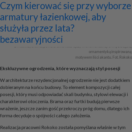
Ekskluzywne ogrodzenia z
Program do projektowania
Jak zaprojektować ścianę
Systemy zamocowań dachów
Dom z prefabrykatów opinie –
Nowoczesne bramy przesuwne:
Jak dobrać maskownicę
Licznik Geigera w kontroli
Jak ograniczyć ryzyko
Czym kierować się przy wyborze
Archiwa
pałacowym rozmachem
wentylacji mechanicznej
telewizyjną, która pasuje do
płaskich i skośnych oraz lekkiej
co naprawdę warto ocenić przed
wyznaczniki trwałości,
karnisza? Praktyczny poradnik
materiałów budowlanych i
przestojów przy pracy maszyn
armatury łazienkowej, aby
całej aranżacji?
obudowy firmy ETANCO
budową?
bezpieczeństwa i
złomu
geotechnicznych?
służyła przez lata?
+ Dodaj firmę
+ Dodaj artykuł
+ Dodaj baner
bezawaryjności
Dwuskrzydłowa, pełna brama kuta łączy monumentalną formę z bogatą 
ornamentyką inspirowaną 

motywem liści akantu. Fot. Rokoko
Ekskluzywne ogrodzenia, które wyznaczają styl posesji
W architekturze rezydencjonalnej ogrodzenie nie jest dodatkiem
dobieranym na końcu budowy. To element kompozycji całej
posesji, który musi odpowiadać skali budynku, stylowi elewacji i
charakterowi otoczenia. Brama oraz furtki budują pierwsze
wrażenie, jeszcze zanim gość przekroczy próg domu, dlatego ich
forma decyduje o spójności całego założenia.
Realizacja pracowni Rokoko została pomyślana właśnie w tym