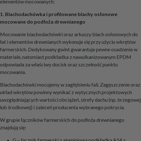
elementów mocowanych:
1. Blachodachówka i profilowane blachy osłonowe
mocowane do podłoża drewnianego
Mocowanie blachodachówki oraz arkuszy blach osłonowych do
łat i elementów drewnianych wykonuje się przy użyciu wkrętów
farmerskich. Dedykowany gwint gwarantuje pewne osadzenie w
materiale, natomiast podkładka z nawulkanizowanym EPDM
odpowiada za właściwy docisk oraz szczelność punktu
mocowania.
Blachodachówki mocujemy w zagłębieniu fali. Zagęszczenie oraz
układ wkrętów powinny wynikać z wytycznych projektowych
uwzględniających wartości obciążeń, strefy dachu (np. brzegowej
lub środkowej) i zaleceń producenta wybranego pokrycia.
W grupie łączników farmerskich do podłoża drewnianego
znajdują się:
G – łącznik farmerski z aluminiową podkładką A14 z