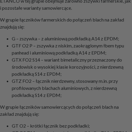
ETANCO w tej grupie obejmuje zarówno zszywki farmerskie, jak
i pozostałe warianty samowiercące.
W grupie łączników farmerskich do połączeń blach na zakład
znajdują się:
G – zszywka – z aluminiową podkładką A14 z EPDM;
GTF O2 P – zszywka z niskim, zaokrąglonym łbem typu
panhead i aluminiową podkładką A14 z EPDM;
GTX FO2 S14 – wariant bimetaliczny przeznaczony do
środowisk o wysokiej klasie korozyjności, z nierdzewną
podkładką S14 z EPDM;
GTZ FO2 – łącznik nierdzewny, stosowany m.in. przy
profilowanych blachach aluminiowych, z nierdzewną
podkładką S14 z EPDM;
W grupie łączników samowiercących do połączeń blach na
zakład znajdują się:
GT O2 – krótki łącznik bez podkładki;