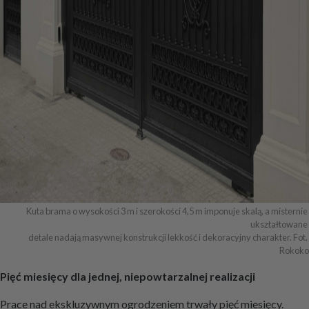
Kuta brama o wysokości 3 m i szerokości 4,5 m imponuje skalą, a misternie 
ukształtowane 

detale nadają masywnej konstrukcji lekkość i dekoracyjny charakter. Fot. 
Rokoko
Pięć miesięcy dla jednej, niepowtarzalnej realizacji
Prace nad ekskluzywnym ogrodzeniem trwały pięć miesięcy.