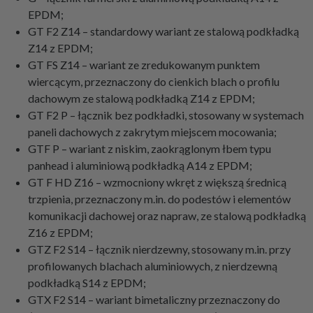
EPDM;
GT F2 Z14 – standardowy wariant ze stalową podkładką
Z14 z EPDM;
GT FS Z14 – wariant ze zredukowanym punktem
wiercącym, przeznaczony do cienkich blach o profilu
dachowym ze stalową podkładką Z14 z EPDM;
GT F2 P – łącznik bez podkładki, stosowany w systemach
paneli dachowych z zakrytym miejscem mocowania;
GTF P – wariant z niskim, zaokrąglonym łbem typu
panhead i aluminiową podkładką A14 z EPDM;
GT F HD Z16 – wzmocniony wkręt z większą średnicą
trzpienia, przeznaczony m.in. do podestów i elementów
komunikacji dachowej oraz napraw, ze stalową podkładką
Z16 z EPDM;
GTZ F2 S14 – łącznik nierdzewny, stosowany m.in. przy
profilowanych blachach aluminiowych, z nierdzewną
podkładką S14 z EPDM;
GTX F2 S14 – wariant bimetaliczny przeznaczony do