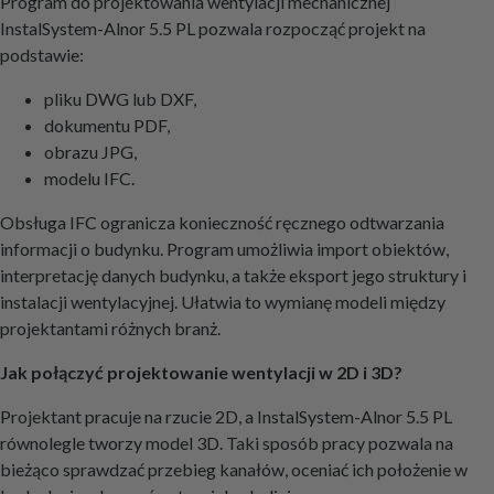
Program do projektowania wentylacji mechanicznej
InstalSystem-Alnor 5.5 PL pozwala rozpocząć projekt na
podstawie:
pliku DWG lub DXF,
dokumentu PDF,
obrazu JPG,
modelu IFC.
Obsługa IFC ogranicza konieczność ręcznego odtwarzania
informacji o budynku. Program umożliwia import obiektów,
interpretację danych budynku, a także eksport jego struktury i
instalacji wentylacyjnej. Ułatwia to wymianę modeli między
projektantami różnych branż.
Jak połączyć projektowanie wentylacji w 2D i 3D?
Projektant pracuje na rzucie 2D, a InstalSystem-Alnor 5.5 PL
równolegle tworzy model 3D. Taki sposób pracy pozwala na
bieżąco sprawdzać przebieg kanałów, oceniać ich położenie w