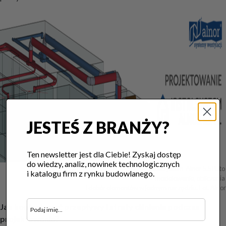
JESTEŚ Z BRANŻY?
Ten newsletter jest dla Ciebie! Zyskaj dostęp
do wiedzy, analiz, nowinek technologicznych
Projektowanie wentylacji mechanicznej w InstalSystem-Alnor 5.5 PL to 
i katalogu firm z rynku budowlanego.
modelowanie, obliczenia 

i dobór elementów w jednym narzędziu. Fot. Alnor
Jak kontrolować przepływy i straty ciśnienia podczas
projektowania?