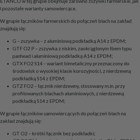
ETANCO w tej grupie obejmuje zarówno zszywki farmerskie, jak
i pozostałe warianty samowiercące.
W grupie łączników farmerskich do połączeń blach na zakład
znajdują się:
G – zszywka – z aluminiową podkładką A14 z EPDM;
GTF O2 P – zszywka z niskim, zaokrąglonym łbem typu
panhead i aluminiową podkładką A14 z EPDM;
GTX FO2 S14 – wariant bimetaliczny przeznaczony do
środowisk o wysokiej klasie korozyjności, z nierdzewną
podkładką S14 z EPDM;
GTZ FO2 – łącznik nierdzewny, stosowany m.in. przy
profilowanych blachach aluminiowych, z nierdzewną
podkładką S14 z EPDM;
W grupie łączników samowiercących do połączeń blach na
zakład znajdują się:
GT O2 – krótki łącznik bez podkładki;