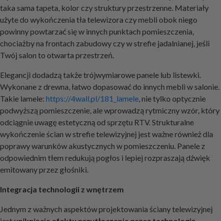
taka sama tapeta, kolor czy struktury przestrzenne. Materiały
użyte do wykończenia tła telewizora czy mebli obok niego
powinny powtarzać się w innych punktach pomieszczenia,
chociażby na frontach zabudowy czy w strefie jadalnianej, jeśli
Twój salon to otwarta przestrzeń.
Elegancji dodadzą także trójwymiarowe panele lub listewki.
Wykonane z drewna, łatwo dopasować do innych mebli w salonie.
Takie lamele:
https://4wall.pl/181_lamele
, nie tylko optycznie
podwyższą pomieszczenie, ale wprowadzą rytmiczny wzór, który
odciągnie uwagę estetyczną od sprzętu RTV. Strukturalne
wykończenie ścian w strefie telewizyjnej jest ważne również dla
poprawy warunków akustycznych w pomieszczeniu. Panele z
odpowiednim tłem redukują pogłos i lepiej rozpraszają dźwięk
emitowany przez głośniki.
Integracja technologii z wnętrzem
Jednym z ważnych aspektów projektowania ściany telewizyjnej
jest
uniknięcie efektu przytłoczenia przez technologię
.