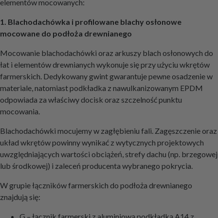
elementów mocowanych:
1. Blachodachówka i profilowane blachy osłonowe
mocowane do podłoża drewnianego
Mocowanie blachodachówki oraz arkuszy blach osłonowych do
łat i elementów drewnianych wykonuje się przy użyciu wkrętów
farmerskich. Dedykowany gwint gwarantuje pewne osadzenie w
materiale, natomiast podkładka z nawulkanizowanym EPDM
odpowiada za właściwy docisk oraz szczelność punktu
mocowania.
Blachodachówki mocujemy w zagłębieniu fali. Zagęszczenie oraz
układ wkrętów powinny wynikać z wytycznych projektowych
uwzględniających wartości obciążeń, strefy dachu (np. brzegowej
lub środkowej) i zaleceń producenta wybranego pokrycia.
W grupie łączników farmerskich do podłoża drewnianego
znajdują się:
G – łącznik farmerski z aluminiową podkładką A14 z