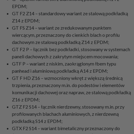
EPDM;
GT F2 Z14 – standardowy wariant ze stalową podkładką
Z14 z EPDM;
GT FS Z14 – wariant ze zredukowanym punktem
wiercącym, przeznaczony do cienkich blach o profilu
dachowym ze stalową podkładką Z14 z EPDM;
GT F2 P – łącznik bez podkładki, stosowany w systemach
paneli dachowych z zakrytym miejscem mocowania;
GTF P – wariant z niskim, zaokrąglonym łbem typu
panhead i aluminiową podkładką A14 z EPDM;
GT F HD Z16 – wzmocniony wkręt z większą średnicą
trzpienia, przeznaczony m.in. do podestów i elementów
komunikacji dachowej oraz napraw, ze stalową podkładką
Z16 z EPDM;
GTZ F2 S14 – łącznik nierdzewny, stosowany m.in. przy
profilowanych blachach aluminiowych, z nierdzewną
podkładką S14 z EPDM;
GTX F2 S14 – wariant bimetaliczny przeznaczony do