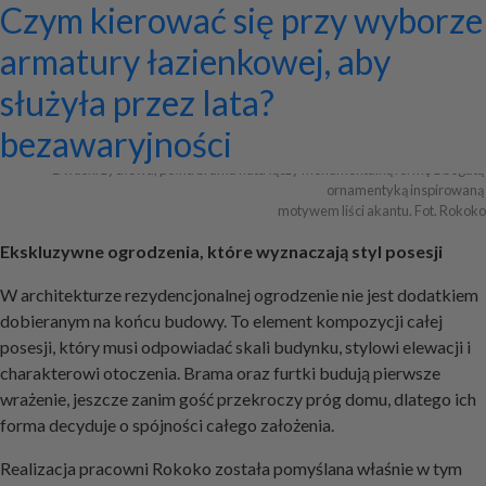
Ekskluzywne ogrodzenia z
Program do projektowania
Jak zaprojektować ścianę
Systemy zamocowań dachów
Dom z prefabrykatów opinie –
Nowoczesne bramy przesuwne:
Jak dobrać maskownicę
Licznik Geigera w kontroli
Jak ograniczyć ryzyko
Czym kierować się przy wyborze
Archiwa
pałacowym rozmachem
wentylacji mechanicznej
telewizyjną, która pasuje do
płaskich i skośnych oraz lekkiej
co naprawdę warto ocenić przed
wyznaczniki trwałości,
karnisza? Praktyczny poradnik
materiałów budowlanych i
przestojów przy pracy maszyn
armatury łazienkowej, aby
całej aranżacji?
obudowy firmy ETANCO
budową?
bezpieczeństwa i
złomu
geotechnicznych?
służyła przez lata?
+ Dodaj firmę
+ Dodaj artykuł
+ Dodaj baner
bezawaryjności
Dwuskrzydłowa, pełna brama kuta łączy monumentalną formę z bogatą 
ornamentyką inspirowaną 

motywem liści akantu. Fot. Rokoko
Ekskluzywne ogrodzenia, które wyznaczają styl posesji
W architekturze rezydencjonalnej ogrodzenie nie jest dodatkiem
dobieranym na końcu budowy. To element kompozycji całej
posesji, który musi odpowiadać skali budynku, stylowi elewacji i
charakterowi otoczenia. Brama oraz furtki budują pierwsze
wrażenie, jeszcze zanim gość przekroczy próg domu, dlatego ich
forma decyduje o spójności całego założenia.
Realizacja pracowni Rokoko została pomyślana właśnie w tym