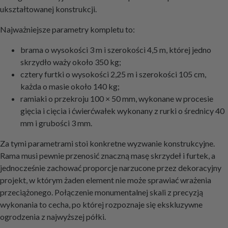
ukształtowanej konstrukcji.
Najważniejsze parametry kompletu to:
brama o wysokości 3 m i szerokości 4,5 m, której jedno
skrzydło waży około 350 kg;
cztery furtki o wysokości 2,25 m i szerokości 105 cm,
każda o masie około 140 kg;
ramiaki o przekroju 100 × 50 mm, wykonane w procesie
gięcia i cięcia i ćwierćwałek wykonany z rurki o średnicy 40
mm i grubości 3 mm.
Za tymi parametrami stoi konkretne wyzwanie konstrukcyjne.
Rama musi pewnie przenosić znaczną masę skrzydeł i furtek, a
jednocześnie zachować proporcje narzucone przez dekoracyjny
projekt, w którym żaden element nie może sprawiać wrażenia
przeciążonego. Połączenie monumentalnej skali z precyzją
wykonania to cecha, po której rozpoznaje się ekskluzywne
ogrodzenia z najwyższej półki.