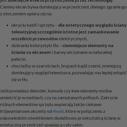
Ciemny ekran bywa dominujący w przestrzeni, dlatego zgranie go
z otoczeniem opiera się na:
ukryciu kabli i sprzętu –
dla estetycznego wyglądu ściany
telewizyjnej szczególnie istotne jest zamaskowanie
wszelkich przewodów
elektrycznych,
dobraniu kolorystyki tła –
ciemniejsze elementy na
ścianie za ekranem
i barwy utrzymane w naturalnej
palecie,
chociażby w szarościach, brązach bądź czerni, zmniejszą
dominujący wygląd telewizora, pozwalając mu lepiej wtopić
się w tło.
Jeśli posiadasz dekoder, konsolę czy inne elementy można
umieścić je w meblach, czy na zamykanych półkach. Zakrycie
różnych elementów sprzętu wspierają także ciekawe
trójwymiarowe akcenty od
4wall
, które w połączeniu z
odpowiednim oświetleniem dodatkowo przekształcą ścianę w
estetyczną przestrzeń spajającą cały salon.