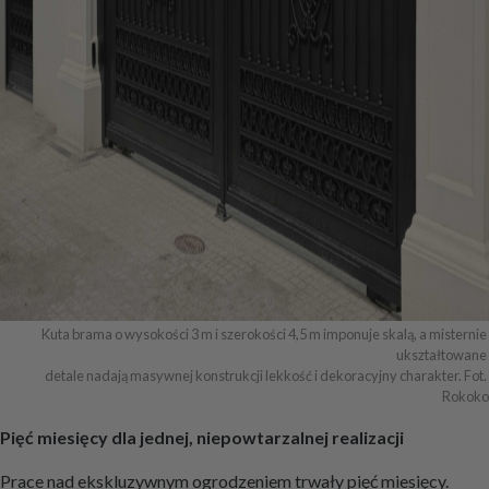
Kuta brama o wysokości 3 m i szerokości 4,5 m imponuje skalą, a misternie 
ukształtowane 

detale nadają masywnej konstrukcji lekkość i dekoracyjny charakter. Fot. 
Rokoko
Pięć miesięcy dla jednej, niepowtarzalnej realizacji
Prace nad ekskluzywnym ogrodzeniem trwały pięć miesięcy.