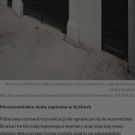
Brama i furtki tworzą spójną kompozycję w stylu pałacowym, zaprojektowaną 
indywidualnie 

tak, aby zapewniała posesji reprezentacyjny charakter i prywatność. Fot. Rokoko
Monumentalna skala zapisana w liczbach
Pałacowy rozmach tej realizacji nie ogranicza się do wzornictwa.
Brama i furtki mają imponujące wymiary oraz znaczną masę,
dlatego dekoracyjna forma została oparta na odpowiednio