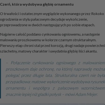
Czerń, która wydobywa głębię ornamentu
O trwałości i ostatecznym wyglądzie wykonanego przez Rokoko
ogrodzenia w stylu pałacowym decyduje wykończenie,
przeprowadzone w dwóch następujących po sobie etapach.
Najpierw całość poddano cynkowaniu ogniowemu, a następnie
malowaniu proszkowemu w kolorze czarnym strukturalnym.
Pierwszy etap chroni stal przed korozją, drugi nadaje powierzchni
szlachetny, matowy charakter i uwydatnia głębię liści akantu.
– Połączenie cynkowania ogniowego z malowaniem
proszkowym daje ochronę, na której naprawdę można
polegać przez długie lata. Strukturalna czerń nie była
przypadkowa: matowe wykończenie wydobywa rysunek
ornamentu i współgra z pałacowym wzornictwem
znacznie lepiej niż gładki połysk – mówi Adam Mejer.