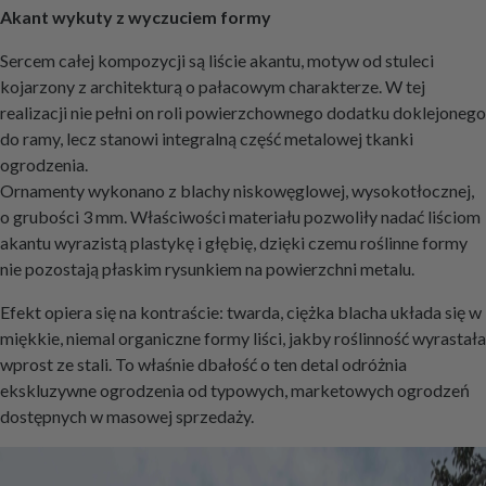
Akant wykuty z wyczuciem formy
Sercem całej kompozycji są liście akantu, motyw od stuleci
kojarzony z architekturą o pałacowym charakterze. W tej
realizacji nie pełni on roli powierzchownego dodatku doklejonego
do ramy, lecz stanowi integralną część metalowej tkanki
ogrodzenia.
Ornamenty wykonano z blachy niskowęglowej, wysokotłocznej,
o grubości 3 mm. Właściwości materiału pozwoliły nadać liściom
akantu wyrazistą plastykę i głębię, dzięki czemu roślinne formy
nie pozostają płaskim rysunkiem na powierzchni metalu.
Efekt opiera się na kontraście: twarda, ciężka blacha układa się w
miękkie, niemal organiczne formy liści, jakby roślinność wyrastała
wprost ze stali. To właśnie dbałość o ten detal odróżnia
ekskluzywne ogrodzenia od typowych, marketowych ogrodzeń
dostępnych w masowej sprzedaży.