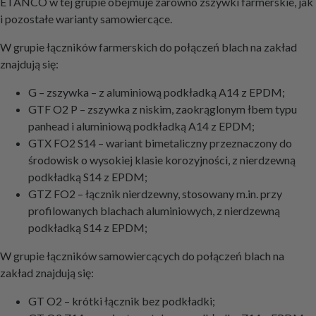
ETANCO w tej grupie obejmuje zarówno zszywki farmerskie, jak
i pozostałe warianty samowiercące.
W grupie łączników farmerskich do połączeń blach na zakład
znajdują się:
G – zszywka – z aluminiową podkładką A14 z EPDM;
GTF O2 P – zszywka z niskim, zaokrąglonym łbem typu
panhead i aluminiową podkładką A14 z EPDM;
GTX FO2 S14 – wariant bimetaliczny przeznaczony do
środowisk o wysokiej klasie korozyjności, z nierdzewną
podkładką S14 z EPDM;
GTZ FO2 – łącznik nierdzewny, stosowany m.in. przy
profilowanych blachach aluminiowych, z nierdzewną
podkładką S14 z EPDM;
W grupie łączników samowiercących do połączeń blach na
zakład znajdują się:
GT O2 – krótki łącznik bez podkładki;