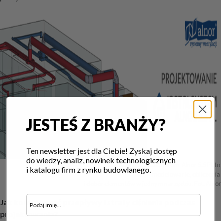
JESTEŚ Z BRANŻY?
Ten newsletter jest dla Ciebie! Zyskaj dostęp
do wiedzy, analiz, nowinek technologicznych
Projektowanie wentylacji mechanicznej w InstalSystem-Alnor 5.5 PL to 
i katalogu firm z rynku budowlanego.
modelowanie, obliczenia 

i dobór elementów w jednym narzędziu. Fot. Alnor
Jak kontrolować przepływy i straty ciśnienia podczas
projektowania?