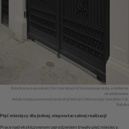
Kuta brama o wysokości 3 m i szerokości 4,5 m imponuje skalą, a misternie 
ukształtowane 

detale nadają masywnej konstrukcji lekkość i dekoracyjny charakter. Fot. 
Rokoko
Pięć miesięcy dla jednej, niepowtarzalnej realizacji
Prace nad ekskluzywnym ogrodzeniem trwały pięć miesięcy.