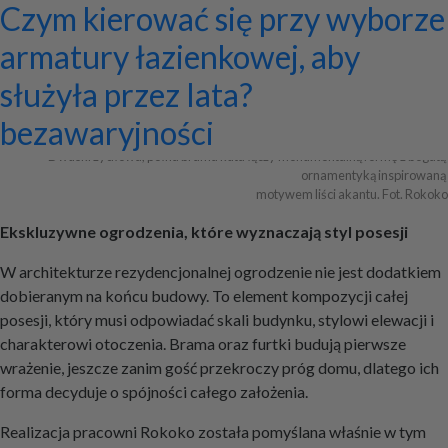
Ekskluzywne ogrodzenia z
Program do projektowania
Jak zaprojektować ścianę
Systemy zamocowań dachów
Dom z prefabrykatów opinie –
Nowoczesne bramy przesuwne:
Jak dobrać maskownicę
Licznik Geigera w kontroli
Jak ograniczyć ryzyko
Czym kierować się przy wyborze
Archiwa
pałacowym rozmachem
wentylacji mechanicznej
telewizyjną, która pasuje do
płaskich i skośnych oraz lekkiej
co naprawdę warto ocenić przed
wyznaczniki trwałości,
karnisza? Praktyczny poradnik
materiałów budowlanych i
przestojów przy pracy maszyn
armatury łazienkowej, aby
całej aranżacji?
obudowy firmy ETANCO
budową?
bezpieczeństwa i
złomu
geotechnicznych?
służyła przez lata?
+ Dodaj firmę
+ Dodaj artykuł
+ Dodaj baner
bezawaryjności
Dwuskrzydłowa, pełna brama kuta łączy monumentalną formę z bogatą 
ornamentyką inspirowaną 

motywem liści akantu. Fot. Rokoko
Ekskluzywne ogrodzenia, które wyznaczają styl posesji
W architekturze rezydencjonalnej ogrodzenie nie jest dodatkiem
dobieranym na końcu budowy. To element kompozycji całej
posesji, który musi odpowiadać skali budynku, stylowi elewacji i
charakterowi otoczenia. Brama oraz furtki budują pierwsze
wrażenie, jeszcze zanim gość przekroczy próg domu, dlatego ich
forma decyduje o spójności całego założenia.
Realizacja pracowni Rokoko została pomyślana właśnie w tym