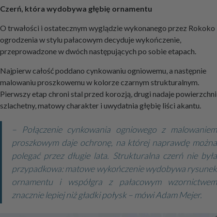
Czerń, która wydobywa głębię ornamentu
O trwałości i ostatecznym wyglądzie wykonanego przez Rokoko
ogrodzenia w stylu pałacowym decyduje wykończenie,
przeprowadzone w dwóch następujących po sobie etapach.
Najpierw całość poddano cynkowaniu ogniowemu, a następnie
malowaniu proszkowemu w kolorze czarnym strukturalnym.
Pierwszy etap chroni stal przed korozją, drugi nadaje powierzchni
szlachetny, matowy charakter i uwydatnia głębię liści akantu.
– Połączenie cynkowania ogniowego z malowaniem
proszkowym daje ochronę, na której naprawdę można
polegać przez długie lata. Strukturalna czerń nie była
przypadkowa: matowe wykończenie wydobywa rysunek
ornamentu i współgra z pałacowym wzornictwem
znacznie lepiej niż gładki połysk – mówi Adam Mejer.