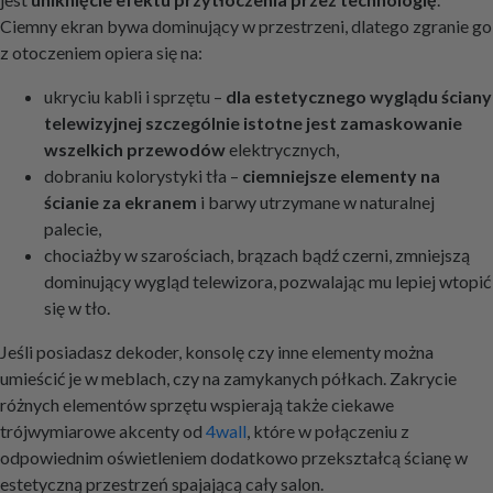
Ciemny ekran bywa dominujący w przestrzeni, dlatego zgranie go
z otoczeniem opiera się na:
ukryciu kabli i sprzętu –
dla estetycznego wyglądu ściany
telewizyjnej szczególnie istotne jest zamaskowanie
wszelkich przewodów
elektrycznych,
dobraniu kolorystyki tła –
ciemniejsze elementy na
ścianie za ekranem
i barwy utrzymane w naturalnej
palecie,
chociażby w szarościach, brązach bądź czerni, zmniejszą
dominujący wygląd telewizora, pozwalając mu lepiej wtopić
się w tło.
Jeśli posiadasz dekoder, konsolę czy inne elementy można
umieścić je w meblach, czy na zamykanych półkach. Zakrycie
różnych elementów sprzętu wspierają także ciekawe
trójwymiarowe akcenty od
4wall
, które w połączeniu z
odpowiednim oświetleniem dodatkowo przekształcą ścianę w
estetyczną przestrzeń spajającą cały salon.