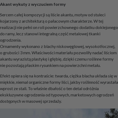
Akant wykuty z wyczuciem formy
Sercem całej kompozycji są liście akantu, motyw od stuleci
kojarzony z architekturą o pałacowym charakterze. W tej
realizacji nie pełni on roli powierzchownego dodatku doklejonego
do ramy, lecz stanowi integralną część metalowej tkanki
ogrodzenia.
Ornamenty wykonano z blachy niskowęglowej, wysokotłocznej,
o grubości 3 mm. Właściwości materiału pozwoliły nadać liściom
akantu wyrazistą plastykę i głębię, dzięki czemu roślinne formy
nie pozostają płaskim rysunkiem na powierzchni metalu.
Efekt opiera się na kontraście: twarda, ciężka blacha układa się w
miękkie, niemal organiczne formy liści, jakby roślinność wyrastała
wprost ze stali. To właśnie dbałość o ten detal odróżnia
ekskluzywne ogrodzenia od typowych, marketowych ogrodzeń
dostępnych w masowej sprzedaży.