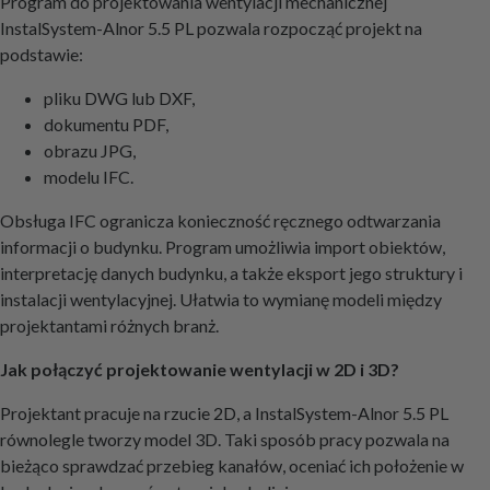
Program do projektowania wentylacji mechanicznej
InstalSystem-Alnor 5.5 PL pozwala rozpocząć projekt na
podstawie:
pliku DWG lub DXF,
dokumentu PDF,
obrazu JPG,
modelu IFC.
Obsługa IFC ogranicza konieczność ręcznego odtwarzania
informacji o budynku. Program umożliwia import obiektów,
interpretację danych budynku, a także eksport jego struktury i
instalacji wentylacyjnej. Ułatwia to wymianę modeli między
projektantami różnych branż.
Jak połączyć projektowanie wentylacji w 2D i 3D?
Projektant pracuje na rzucie 2D, a InstalSystem-Alnor 5.5 PL
równolegle tworzy model 3D. Taki sposób pracy pozwala na
bieżąco sprawdzać przebieg kanałów, oceniać ich położenie w