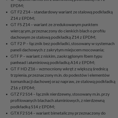
EPDM;
GT F2 Z14 – standardowy wariant ze stalową podkładką
Z14 z EPDM;
GT FS Z14 – wariant ze zredukowanym punktem
wiercącym, przeznaczony do cienkich blach o profilu
dachowym ze stalową podkładką Z14 z EPDM;
GT F2 P – łącznik bez podkładki, stosowany w systemach
paneli dachowych z zakrytym miejscem mocowania;
GTF P – wariant z niskim, zaokrąglonym łbem typu
panhead i aluminiową podkładką A14 z EPDM;
GT F HD Z16 – wzmocniony wkręt z większą średnicą
trzpienia, przeznaczony m.in. do podestów i elementów
komunikacji dachowej oraz napraw, ze stalową podkładką
Z16 z EPDM;
GTZ F2 S14 – łącznik nierdzewny, stosowany m.in. przy
profilowanych blachach aluminiowych, z nierdzewną
podkładką S14 z EPDM;
GTX F2 S14 – wariant bimetaliczny przeznaczony do