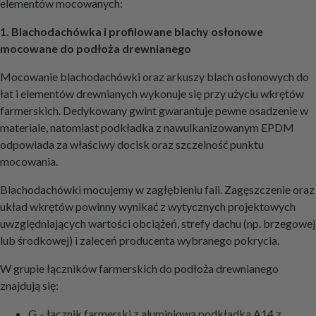
elementów mocowanych:
1. Blachodachówka i profilowane blachy osłonowe
mocowane do podłoża drewnianego
Mocowanie blachodachówki oraz arkuszy blach osłonowych do
łat i elementów drewnianych wykonuje się przy użyciu wkrętów
farmerskich. Dedykowany gwint gwarantuje pewne osadzenie w
materiale, natomiast podkładka z nawulkanizowanym EPDM
odpowiada za właściwy docisk oraz szczelność punktu
mocowania.
Blachodachówki mocujemy w zagłębieniu fali. Zagęszczenie oraz
układ wkrętów powinny wynikać z wytycznych projektowych
uwzględniających wartości obciążeń, strefy dachu (np. brzegowej
lub środkowej) i zaleceń producenta wybranego pokrycia.
W grupie łączników farmerskich do podłoża drewnianego
znajdują się:
G – łącznik farmerski z aluminiową podkładką A14 z