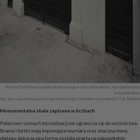
Brama i furtki tworzą spójną kompozycję w stylu pałacowym, zaprojektowaną 
indywidualnie 

tak, aby zapewniała posesji reprezentacyjny charakter i prywatność. Fot. Rokoko
Monumentalna skala zapisana w liczbach
Pałacowy rozmach tej realizacji nie ogranicza się do wzornictwa.
Brama i furtki mają imponujące wymiary oraz znaczną masę,
dlatego dekoracyjna forma została oparta na odpowiednio