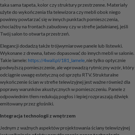
taka sama tapeta, kolor czy struktury przestrzenne. Materiały
użyte do wykończenia tła telewizora czy mebli obok niego
powinny powtarzać się w innych punktach pomieszczenia,
chociażby na frontach zabudowy czy w strefie jadalnianej, jeśli
Twój salon to otwarta przestrzeń.
Elegancji dodadzą także trójwymiarowe panele lub listewki.
Wykonane z drewna, łatwo dopasować do innych mebli w salonie.
Takie lamele:
https://4wall.pl/181_lamele
, nie tylko optycznie
podwyższą pomieszczenie, ale wprowadzą rytmiczny wzór, który
odciągnie uwagę estetyczną od sprzętu RTV. Strukturalne
wykończenie ścian w strefie telewizyjnej jest ważne również dla
poprawy warunków akustycznych w pomieszczeniu. Panele z
odpowiednim tłem redukują pogłos i lepiej rozpraszają dźwięk
emitowany przez głośniki.
Integracja technologii z wnętrzem
Jednym z ważnych aspektów projektowania ściany telewizyjnej
jest
uniknięcie efektu przytłoczenia przez technologię
.