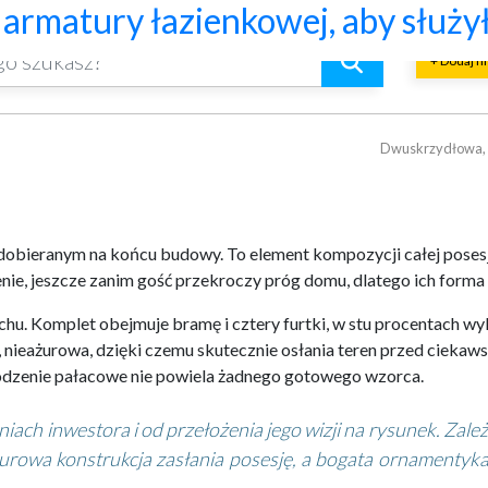
acowym rozmachem
lacji mechanicznej
jną, która pasuje do całej aranża
kich i skośnych oraz lekkiej o
o naprawdę warto ocenić przed 
znaczniki trwałości, bezpiecze
? Praktyczny poradnik
riałów budowlanych i złomu
ów przy pracy maszyn geotechnic
armatury łazienkowej, aby służył
+ Dodaj f
Dwuskrzydłowa, p
dobieranym na końcu budowy. To element kompozycji całej posesji,
nie, jeszcze zanim gość przekroczy próg domu, dlatego ich forma 
u. Komplet obejmuje bramę i cztery furtki, w stu procentach wyk
nieażurowa, dzięki czemu skutecznie osłania teren przed ciekaws
ogrodzenie pałacowe nie powiela żadnego gotowego wzorca.
iach inwestora i od przełożenia jego wizji na rysunek. Zale
żurowa konstrukcja zasłania posesję, a bogata ornamentyka