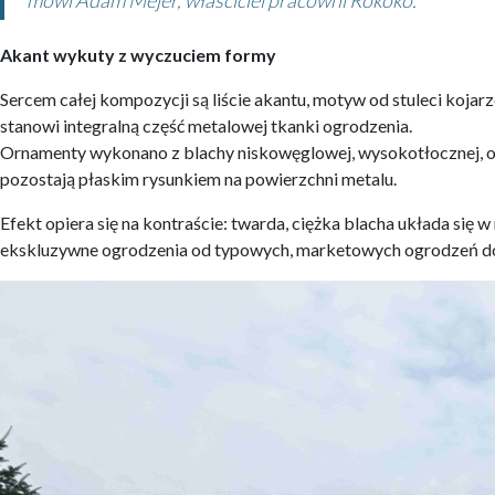
mówi Adam Mejer, właściciel pracowni Rokoko.
Akant wykuty z wyczuciem formy
Sercem całej kompozycji są liście akantu, motyw od stuleci kojar
stanowi integralną część metalowej tkanki ogrodzenia.
Ornamenty wykonano z blachy niskowęglowej, wysokotłocznej, o gr
pozostają płaskim rysunkiem na powierzchni metalu.
Efekt opiera się na kontraście: twarda, ciężka blacha układa się w
ekskluzywne ogrodzenia od typowych, marketowych ogrodzeń d