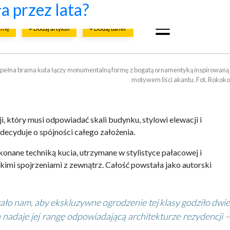
cji?
budowy firmy ETANCO
budową?
ństwa i bezawaryjności
znych?
a przez lata?
irmę
+ Dodaj artykuł
+ Dodaj baner
ełna brama kuta łączy monumentalną formę z bogatą ornamentyką inspirowaną 

motywem liści akantu. Fot. Rokoko
 który musi odpowiadać skali budynku, stylowi elewacji i
decyduje o spójności całego założenia.
onane techniką kucia, utrzymane w stylistyce pałacowej i
kimi spojrzeniami z zewnątrz. Całość powstała jako autorski
żało nam, aby ekskluzywne ogrodzenie tej klasy godziło dwie
 nadaje jej rangę odpowiadającą architekturze rezydencji –