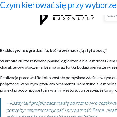
Ekskluzywne ogrodzenia z pał
Program do projektowania wenty
Jak zaprojektować ścianę telewizy
Systemy zamocowań dachów płas
Dom z prefabrykatów opinie – c
Nowoczesne bramy przesuwne: wy
Jak dobrać maskownicę karnisza
Licznik Geigera w kontroli mate
Jak ograniczyć ryzyko przestoj
Czym kierować się przy wyborze 
Archiwa
Ekskluzywne ogrodzenia, które wyznaczają styl posesji
W architekturze rezydencjonalnej ogrodzenie nie jest dodatkiem 
charakterowi otoczenia. Brama oraz furtki budują pierwsze wraże
Realizacja pracowni Rokoko została pomyślana właśnie w tym duch
połączone wspólnym językiem ornamentu. Konstrukcja jest pełna, 
projekt pracowni, oparty na wizji inwestora, co sprawia, że to 
– Każdy taki projekt zaczyna się od rozmowy o oczekiwan
potrzeby: reprezentacyjność i prywatność. Pełna, niea