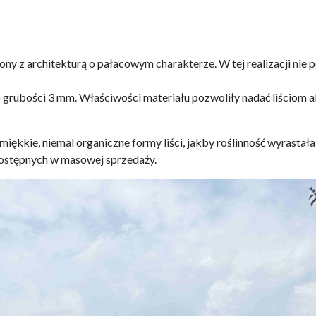
zony z architekturą o pałacowym charakterze. W tej realizacji nie
ubości 3 mm. Właściwości materiału pozwoliły nadać liściom akan
 miękkie, niemal organiczne formy liści, jakby roślinność wyrastała
ostępnych w masowej sprzedaży.