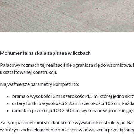
Monumentalna skala zapisana w liczbach
Pałacowy rozmach tej realizacji nie ogranicza się do wzornictwa
ukształtowanej konstrukcji.
Najważniejsze parametry kompletu to:
brama o wysokości 3 m i szerokości 4,5 m, której jedno skr
cztery furtki o wysokości 2,25 m i szerokości 105 cm, każd
ramiaki o przekroju 100 × 50 mm, wykonane w procesie gięci
Za tymi parametrami stoi konkretne wyzwanie konstrukcyjne. Ram
w którym żaden element nie może sprawiać wrażenia przeciążoneg