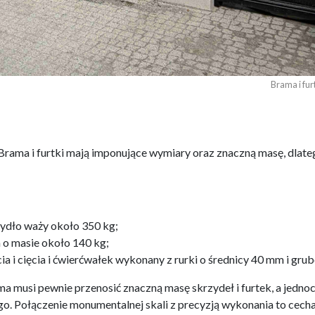
Brama i fu
. Brama i furtki mają imponujące wymiary oraz znaczną masę, dla
zydło waży około 350 kg;
a o masie około 140 kg;
a i cięcia i ćwierćwałek wykonany z rurki o średnicy 40 mm i gru
a musi pewnie przenosić znaczną masę skrzydeł i furtek, a jedno
o. Połączenie monumentalnej skali z precyzją wykonania to cecha