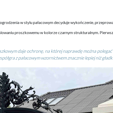
ogrodzenia w stylu pałacowym decyduje wykończenie, przeprowa
owaniu proszkowemu w kolorze czarnym strukturalnym. Pierwszy e
kowym daje ochronę, na której naprawdę można polegać prz
łgra z pałacowym wzornictwem znacznie lepiej niż gładk