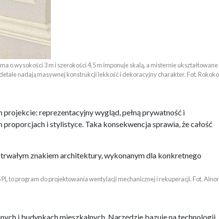
ma o wysokości 3 m i szerokości 4,5 m imponuje skalą, a misternie ukształtowane 

detale nadają masywnej konstrukcji lekkość i dekoracyjny charakter. Fot. Rokoko
 projekcie: reprezentacyjny wygląd, pełną prywatność i
proporcjach i stylistyce. Taka konsekwencja sprawia, że całość
ę trwałym znakiem architektury, wykonanym dla konkretnego
 PL to program do projektowania wentylacji mechanicznej i rekuperacji. Fot. Alnor
nych i budynkach mieszkalnych. Narzędzie bazuje na technologii