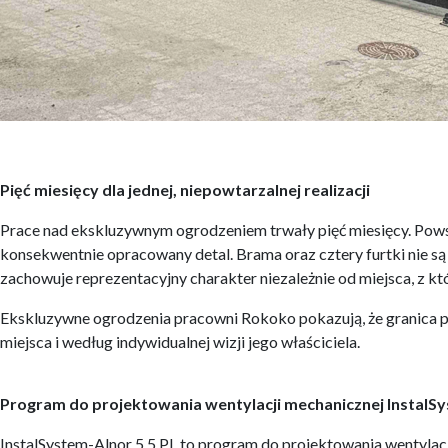
Pięć miesięcy dla jednej, niepowtarzalnej realizacji
Prace nad ekskluzywnym ogrodzeniem trwały pięć miesięcy. Powsta
konsekwentnie opracowany detal. Brama oraz cztery furtki nie są 
zachowuje reprezentacyjny charakter niezależnie od miejsca, z któ
Ekskluzywne ogrodzenia pracowni Rokoko pokazują, że granica p
miejsca i według indywidualnej wizji jego właściciela.
Program do projektowania wentylacji mechanicznej InstalSy
InstalSystem-Alnor 5.5 PL to program do projektowania wentylac