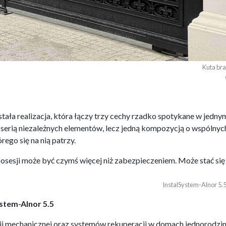
Kuta bra
ła realizacja, która łączy trzy cechy rzadko spotykane w jednym
serią niezależnych elementów, lecz jedną kompozycją o wspólnych 
rego się na nią patrzy.
osesji może być czymś więcej niż zabezpieczeniem. Może stać si
InstalSystem-Alnor 5.5
stem-Alnor 5.5
ji mechanicznej oraz systemów rekuperacji w domach jednorodzin