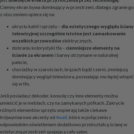
Ciemny ekran bywa dominujący w przestrzeni, dlatego zgranie go
z otoczeniem opiera się na:
ukryciu kabli i sprzętu –
dla estetycznego wyglądu ściany
telewizyjnej szczególnie istotne jest zamaskowanie
wszelkich przewodów
elektrycznych,
dobraniu kolorystyki tła –
ciemniejsze elementy na
ścianie za ekranem
i barwy utrzymane w naturalnej
palecie,
chociażby w szarościach, brązach bądź czerni, zmniejszą
dominujący wygląd telewizora, pozwalając mu lepiej wtopić
się w tło.
Jeśli posiadasz dekoder, konsolę czy inne elementy można
umieścić je w meblach, czy na zamykanych półkach. Zakrycie
różnych elementów sprzętu wspierają także ciekawe
trójwymiarowe akcenty od
4wall
, które w połączeniu z
odpowiednim oświetleniem dodatkowo przekształcą ścianę w
estetyczną przestrzeń spajającą cały salon.