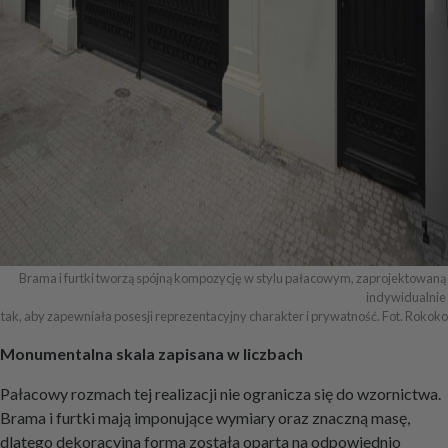
Brama i furtki tworzą spójną kompozycję w stylu pałacowym, zaprojektowaną 
indywidualnie 

tak, aby zapewniała posesji reprezentacyjny charakter i prywatność. Fot. Rokoko
Monumentalna skala zapisana w liczbach
Pałacowy rozmach tej realizacji nie ogranicza się do wzornictwa.
Brama i furtki mają imponujące wymiary oraz znaczną masę,
dlatego dekoracyjna forma została oparta na odpowiednio