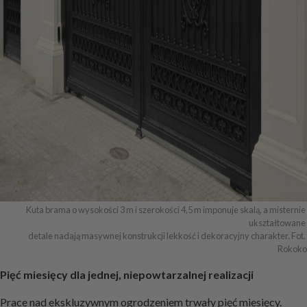
Kuta brama o wysokości 3 m i szerokości 4,5 m imponuje skalą, a misternie 
ukształtowane 

detale nadają masywnej konstrukcji lekkość i dekoracyjny charakter. Fot. 
Rokoko
Pięć miesięcy dla jednej, niepowtarzalnej realizacji
Prace nad ekskluzywnym ogrodzeniem trwały pięć miesięcy.