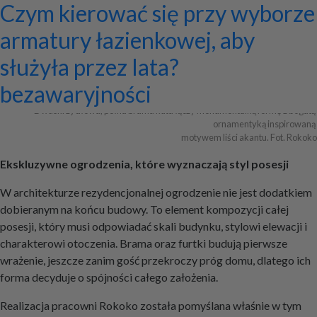
Ekskluzywne ogrodzenia z
Program do projektowania
Jak zaprojektować ścianę
Systemy zamocowań dachów
Dom z prefabrykatów opinie –
Nowoczesne bramy przesuwne:
Jak dobrać maskownicę
Licznik Geigera w kontroli
Jak ograniczyć ryzyko
Czym kierować się przy wyborze
Archiwa
pałacowym rozmachem
wentylacji mechanicznej
telewizyjną, która pasuje do
płaskich i skośnych oraz lekkiej
co naprawdę warto ocenić przed
wyznaczniki trwałości,
karnisza? Praktyczny poradnik
materiałów budowlanych i
przestojów przy pracy maszyn
armatury łazienkowej, aby
całej aranżacji?
obudowy firmy ETANCO
budową?
bezpieczeństwa i
złomu
geotechnicznych?
służyła przez lata?
+ Dodaj firmę
+ Dodaj artykuł
+ Dodaj baner
bezawaryjności
Dwuskrzydłowa, pełna brama kuta łączy monumentalną formę z bogatą 
ornamentyką inspirowaną 

motywem liści akantu. Fot. Rokoko
Ekskluzywne ogrodzenia, które wyznaczają styl posesji
W architekturze rezydencjonalnej ogrodzenie nie jest dodatkiem
dobieranym na końcu budowy. To element kompozycji całej
posesji, który musi odpowiadać skali budynku, stylowi elewacji i
charakterowi otoczenia. Brama oraz furtki budują pierwsze
wrażenie, jeszcze zanim gość przekroczy próg domu, dlatego ich
forma decyduje o spójności całego założenia.
Realizacja pracowni Rokoko została pomyślana właśnie w tym