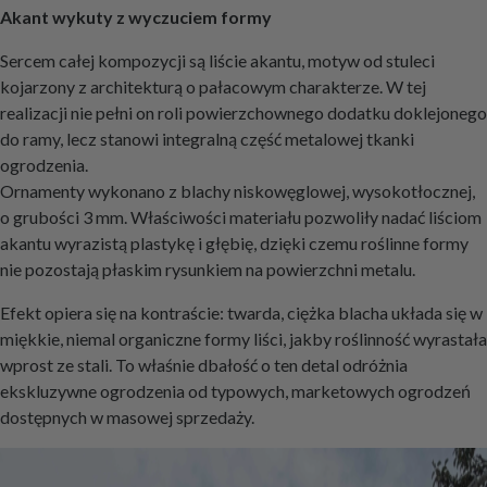
Akant wykuty z wyczuciem formy
Sercem całej kompozycji są liście akantu, motyw od stuleci
kojarzony z architekturą o pałacowym charakterze. W tej
realizacji nie pełni on roli powierzchownego dodatku doklejonego
do ramy, lecz stanowi integralną część metalowej tkanki
ogrodzenia.
Ornamenty wykonano z blachy niskowęglowej, wysokotłocznej,
o grubości 3 mm. Właściwości materiału pozwoliły nadać liściom
akantu wyrazistą plastykę i głębię, dzięki czemu roślinne formy
nie pozostają płaskim rysunkiem na powierzchni metalu.
Efekt opiera się na kontraście: twarda, ciężka blacha układa się w
miękkie, niemal organiczne formy liści, jakby roślinność wyrastała
wprost ze stali. To właśnie dbałość o ten detal odróżnia
ekskluzywne ogrodzenia od typowych, marketowych ogrodzeń
dostępnych w masowej sprzedaży.