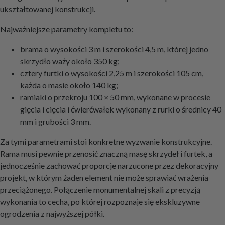
ukształtowanej konstrukcji.
Najważniejsze parametry kompletu to:
brama o wysokości 3 m i szerokości 4,5 m, której jedno
skrzydło waży około 350 kg;
cztery furtki o wysokości 2,25 m i szerokości 105 cm,
każda o masie około 140 kg;
ramiaki o przekroju 100 × 50 mm, wykonane w procesie
gięcia i cięcia i ćwierćwałek wykonany z rurki o średnicy 40
mm i grubości 3 mm.
Za tymi parametrami stoi konkretne wyzwanie konstrukcyjne.
Rama musi pewnie przenosić znaczną masę skrzydeł i furtek, a
jednocześnie zachować proporcje narzucone przez dekoracyjny
projekt, w którym żaden element nie może sprawiać wrażenia
przeciążonego. Połączenie monumentalnej skali z precyzją
wykonania to cecha, po której rozpoznaje się ekskluzywne
ogrodzenia z najwyższej półki.