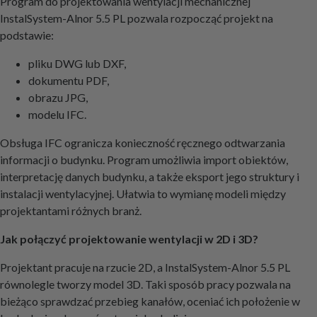
Program do projektowania wentylacji mechanicznej
InstalSystem-Alnor 5.5 PL pozwala rozpocząć projekt na
podstawie:
pliku DWG lub DXF,
dokumentu PDF,
obrazu JPG,
modelu IFC.
Obsługa IFC ogranicza konieczność ręcznego odtwarzania
informacji o budynku. Program umożliwia import obiektów,
interpretację danych budynku, a także eksport jego struktury i
instalacji wentylacyjnej. Ułatwia to wymianę modeli między
projektantami różnych branż.
Jak połączyć projektowanie wentylacji w 2D i 3D?
Projektant pracuje na rzucie 2D, a InstalSystem-Alnor 5.5 PL
równolegle tworzy model 3D. Taki sposób pracy pozwala na
bieżąco sprawdzać przebieg kanałów, oceniać ich położenie w