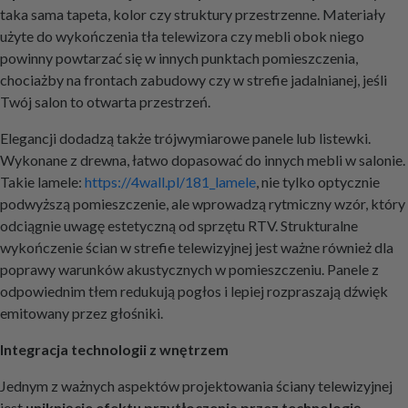
taka sama tapeta, kolor czy struktury przestrzenne. Materiały
użyte do wykończenia tła telewizora czy mebli obok niego
powinny powtarzać się w innych punktach pomieszczenia,
chociażby na frontach zabudowy czy w strefie jadalnianej, jeśli
Twój salon to otwarta przestrzeń.
Elegancji dodadzą także trójwymiarowe panele lub listewki.
Wykonane z drewna, łatwo dopasować do innych mebli w salonie.
Takie lamele:
https://4wall.pl/181_lamele
, nie tylko optycznie
podwyższą pomieszczenie, ale wprowadzą rytmiczny wzór, który
odciągnie uwagę estetyczną od sprzętu RTV. Strukturalne
wykończenie ścian w strefie telewizyjnej jest ważne również dla
poprawy warunków akustycznych w pomieszczeniu. Panele z
odpowiednim tłem redukują pogłos i lepiej rozpraszają dźwięk
emitowany przez głośniki.
Integracja technologii z wnętrzem
Jednym z ważnych aspektów projektowania ściany telewizyjnej
jest
uniknięcie efektu przytłoczenia przez technologię
.