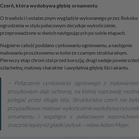
Czerń, która wydobywa głębię ornamentu
O trwałości i ostatecznym wyglądzie wykonanego przez Rokoko
ogrodzenia w stylu pałacowym decyduje wykończenie,
przeprowadzone w dwóch następujących po sobie etapach.
Najpierw całość poddano cynkowaniu ogniowemu, a następnie
malowaniu proszkowemu w kolorze czarnym strukturalnym.
Pierwszy etap chroni stal przed korozją, drugi nadaje powierzchni
szlachetny, matowy charakter i uwydatnia głębię liści akantu.
– Połączenie cynkowania ogniowego z malowaniem
proszkowym daje ochronę, na której naprawdę można
polegać przez długie lata. Strukturalna czerń nie była
przypadkowa: matowe wykończenie wydobywa rysunek
ornamentu i współgra z pałacowym wzornictwem
znacznie lepiej niż gładki połysk – mówi Adam Mejer.