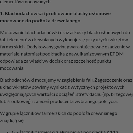
elementów mocowanych:
1. Blachodachówka i profilowane blachy osłonowe
mocowane do podłoża drewnianego
Mocowanie blachodachówki oraz arkuszy blach osłonowych do
łat i elementów drewnianych wykonuje się przy użyciu wkrętów
farmerskich. Dedykowany gwint gwarantuje pewne osadzenie w
materiale, natomiast podkładka z nawulkanizowanym EPDM
odpowiada za właściwy docisk oraz szczelność punktu
mocowania.
Blachodachówki mocujemy w zagłębieniu fali. Zagęszczenie oraz
układ wkrętów powinny wynikać z wytycznych projektowych
uwzględniających wartości obciążeń, strefy dachu (np. brzegowej
lub środkowej) i zaleceń producenta wybranego pokrycia.
W grupie łączników farmerskich do podłoża drewnianego
znajdują się:
G – łącznik farmerski z aluminiową podkładką A14 z