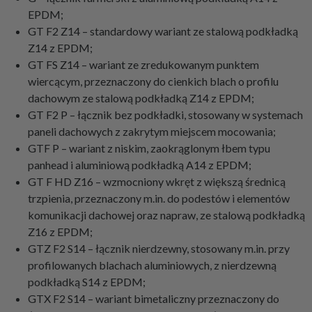
EPDM;
GT F2 Z14 – standardowy wariant ze stalową podkładką
Z14 z EPDM;
GT FS Z14 – wariant ze zredukowanym punktem
wiercącym, przeznaczony do cienkich blach o profilu
dachowym ze stalową podkładką Z14 z EPDM;
GT F2 P – łącznik bez podkładki, stosowany w systemach
paneli dachowych z zakrytym miejscem mocowania;
GTF P – wariant z niskim, zaokrąglonym łbem typu
panhead i aluminiową podkładką A14 z EPDM;
GT F HD Z16 – wzmocniony wkręt z większą średnicą
trzpienia, przeznaczony m.in. do podestów i elementów
komunikacji dachowej oraz napraw, ze stalową podkładką
Z16 z EPDM;
GTZ F2 S14 – łącznik nierdzewny, stosowany m.in. przy
profilowanych blachach aluminiowych, z nierdzewną
podkładką S14 z EPDM;
GTX F2 S14 – wariant bimetaliczny przeznaczony do