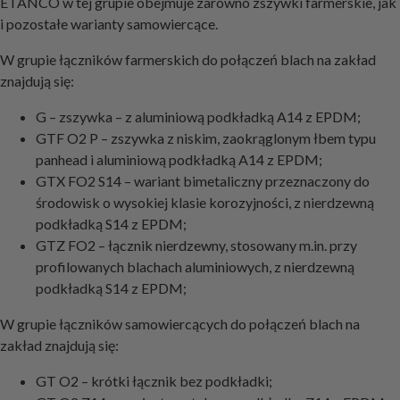
ETANCO w tej grupie obejmuje zarówno zszywki farmerskie, jak
i pozostałe warianty samowiercące.
W grupie łączników farmerskich do połączeń blach na zakład
znajdują się:
G – zszywka – z aluminiową podkładką A14 z EPDM;
GTF O2 P – zszywka z niskim, zaokrąglonym łbem typu
panhead i aluminiową podkładką A14 z EPDM;
GTX FO2 S14 – wariant bimetaliczny przeznaczony do
środowisk o wysokiej klasie korozyjności, z nierdzewną
podkładką S14 z EPDM;
GTZ FO2 – łącznik nierdzewny, stosowany m.in. przy
profilowanych blachach aluminiowych, z nierdzewną
podkładką S14 z EPDM;
W grupie łączników samowiercących do połączeń blach na
zakład znajdują się:
GT O2 – krótki łącznik bez podkładki;