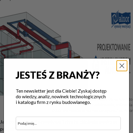
JESTEŚ Z BRANŻY?
Ten newsletter jest dla Ciebie! Zyskaj dostęp
do wiedzy, analiz, nowinek technologicznych
Projektowanie wentylacji mechanicznej w InstalSystem-Alnor 5.5 PL to 
i katalogu firm z rynku budowlanego.
modelowanie, obliczenia 

i dobór elementów w jednym narzędziu. Fot. Alnor
Jak kontrolować przepływy i straty ciśnienia podczas
projektowania?