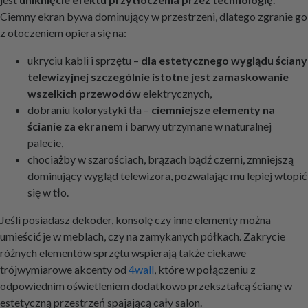
Ciemny ekran bywa dominujący w przestrzeni, dlatego zgranie go
z otoczeniem opiera się na:
ukryciu kabli i sprzętu –
dla estetycznego wyglądu ściany
telewizyjnej szczególnie istotne jest zamaskowanie
wszelkich przewodów
elektrycznych,
dobraniu kolorystyki tła –
ciemniejsze elementy na
ścianie za ekranem
i barwy utrzymane w naturalnej
palecie,
chociażby w szarościach, brązach bądź czerni, zmniejszą
dominujący wygląd telewizora, pozwalając mu lepiej wtopić
się w tło.
Jeśli posiadasz dekoder, konsolę czy inne elementy można
umieścić je w meblach, czy na zamykanych półkach. Zakrycie
różnych elementów sprzętu wspierają także ciekawe
trójwymiarowe akcenty od
4wall
, które w połączeniu z
odpowiednim oświetleniem dodatkowo przekształcą ścianę w
estetyczną przestrzeń spajającą cały salon.