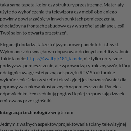
taka sama tapeta, kolor czy struktury przestrzenne. Materiały
użyte do wykończenia tła telewizora czy mebli obok niego
powinny powtarzać się w innych punktach pomieszczenia,
chociażby na frontach zabudowy czy w strefie jadalnianej, jeśli
Twój salon to otwarta przestrzeń.
Elegancji dodadzą także trójwymiarowe panele lub listewki.
Wykonane z drewna, łatwo dopasować do innych mebli w salonie.
Takie lamele:
https://4wall.pl/181_lamele
, nie tylko optycznie
podwyższą pomieszczenie, ale wprowadzą rytmiczny wzór, który
odciągnie uwagę estetyczną od sprzętu RTV. Strukturalne
wykończenie ścian w strefie telewizyjnej jest ważne również dla
poprawy warunków akustycznych w pomieszczeniu. Panele z
odpowiednim tłem redukują pogłos i lepiej rozpraszają dźwięk
emitowany przez głośniki.
Integracja technologii z wnętrzem
Jednym z ważnych aspektów projektowania ściany telewizyjnej
jest
uniknięcie efektu przytłoczenia przez technologię
.