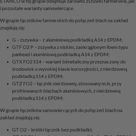
ETANCO w tej grupie obejmuje zarówno zszywki farmerskie, jak
i pozostałe warianty samowiercące.
W grupie łączników farmerskich do połączeń blach na zakład
znajdują się:
G – zszywka – z aluminiową podkładką A14 z EPDM;
GTF O2 P – zszywka z niskim, zaokrąglonym łbem typu
panhead i aluminiową podkładką A14 z EPDM;
GTX FO2 S14 – wariant bimetaliczny przeznaczony do
środowisk o wysokiej klasie korozyjności, z nierdzewną
podkładką S14 z EPDM;
GTZ FO2 – łącznik nierdzewny, stosowany m.in. przy
profilowanych blachach aluminiowych, z nierdzewną
podkładką S14 z EPDM;
W grupie łączników samowiercących do połączeń blach na
zakład znajdują się:
GT O2 – krótki łącznik bez podkładki;