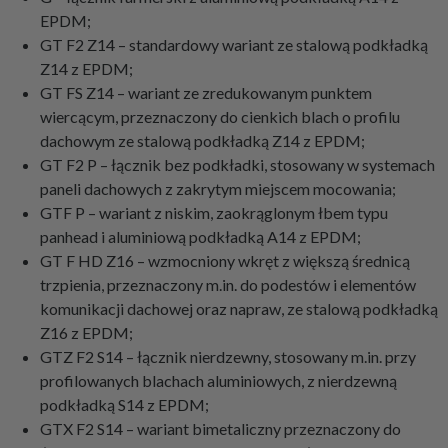
EPDM;
GT F2 Z14 – standardowy wariant ze stalową podkładką
Z14 z EPDM;
GT FS Z14 – wariant ze zredukowanym punktem
wiercącym, przeznaczony do cienkich blach o profilu
dachowym ze stalową podkładką Z14 z EPDM;
GT F2 P – łącznik bez podkładki, stosowany w systemach
paneli dachowych z zakrytym miejscem mocowania;
GTF P – wariant z niskim, zaokrąglonym łbem typu
panhead i aluminiową podkładką A14 z EPDM;
GT F HD Z16 – wzmocniony wkręt z większą średnicą
trzpienia, przeznaczony m.in. do podestów i elementów
komunikacji dachowej oraz napraw, ze stalową podkładką
Z16 z EPDM;
GTZ F2 S14 – łącznik nierdzewny, stosowany m.in. przy
profilowanych blachach aluminiowych, z nierdzewną
podkładką S14 z EPDM;
GTX F2 S14 – wariant bimetaliczny przeznaczony do