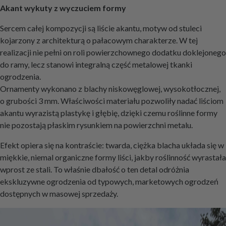
Akant wykuty z wyczuciem formy
Sercem całej kompozycji są liście akantu, motyw od stuleci
kojarzony z architekturą o pałacowym charakterze. W tej
realizacji nie pełni on roli powierzchownego dodatku doklejonego
do ramy, lecz stanowi integralną część metalowej tkanki
ogrodzenia.
Ornamenty wykonano z blachy niskowęglowej, wysokotłocznej,
o grubości 3 mm. Właściwości materiału pozwoliły nadać liściom
akantu wyrazistą plastykę i głębię, dzięki czemu roślinne formy
nie pozostają płaskim rysunkiem na powierzchni metalu.
Efekt opiera się na kontraście: twarda, ciężka blacha układa się w
miękkie, niemal organiczne formy liści, jakby roślinność wyrastała
wprost ze stali. To właśnie dbałość o ten detal odróżnia
ekskluzywne ogrodzenia od typowych, marketowych ogrodzeń
dostępnych w masowej sprzedaży.