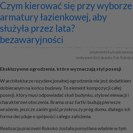
Ekskluzywne ogrodzenia z
Program do projektowania
Jak zaprojektować ścianę
Systemy zamocowań dachów
Dom z prefabrykatów opinie –
Nowoczesne bramy przesuwne:
Jak dobrać maskownicę
Licznik Geigera w kontroli
Jak ograniczyć ryzyko
Czym kierować się przy wyborze
Archiwa
pałacowym rozmachem
wentylacji mechanicznej
telewizyjną, która pasuje do
płaskich i skośnych oraz lekkiej
co naprawdę warto ocenić przed
wyznaczniki trwałości,
karnisza? Praktyczny poradnik
materiałów budowlanych i
przestojów przy pracy maszyn
armatury łazienkowej, aby
całej aranżacji?
obudowy firmy ETANCO
budową?
bezpieczeństwa i
złomu
geotechnicznych?
służyła przez lata?
+ Dodaj firmę
+ Dodaj artykuł
+ Dodaj baner
bezawaryjności
Dwuskrzydłowa, pełna brama kuta łączy monumentalną formę z bogatą 
ornamentyką inspirowaną 

motywem liści akantu. Fot. Rokoko
Ekskluzywne ogrodzenia, które wyznaczają styl posesji
W architekturze rezydencjonalnej ogrodzenie nie jest dodatkiem
dobieranym na końcu budowy. To element kompozycji całej
posesji, który musi odpowiadać skali budynku, stylowi elewacji i
charakterowi otoczenia. Brama oraz furtki budują pierwsze
wrażenie, jeszcze zanim gość przekroczy próg domu, dlatego ich
forma decyduje o spójności całego założenia.
Realizacja pracowni Rokoko została pomyślana właśnie w tym