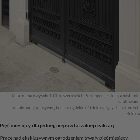
Kuta brama o wysokości 3 m i szerokości 4,5 m imponuje skalą, a misternie 
ukształtowane 

detale nadają masywnej konstrukcji lekkość i dekoracyjny charakter. Fot. 
Rokoko
Pięć miesięcy dla jednej, niepowtarzalnej realizacji
Prace nad ekskluzywnym ogrodzeniem trwały pięć miesięcy.