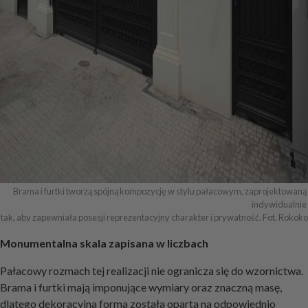
Brama i furtki tworzą spójną kompozycję w stylu pałacowym, zaprojektowaną 
indywidualnie 

tak, aby zapewniała posesji reprezentacyjny charakter i prywatność. Fot. Rokoko
Monumentalna skala zapisana w liczbach
Pałacowy rozmach tej realizacji nie ogranicza się do wzornictwa.
Brama i furtki mają imponujące wymiary oraz znaczną masę,
dlatego dekoracyjna forma została oparta na odpowiednio