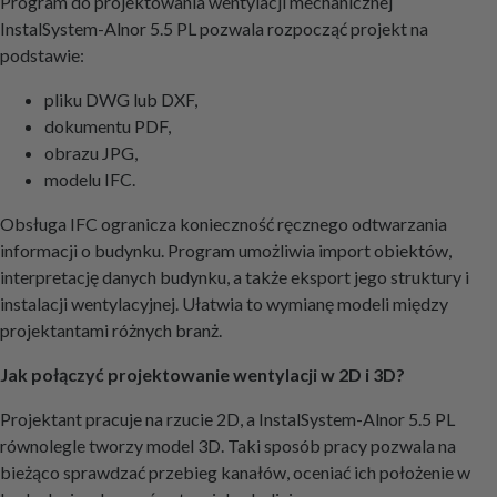
Program do projektowania wentylacji mechanicznej
InstalSystem-Alnor 5.5 PL pozwala rozpocząć projekt na
podstawie:
pliku DWG lub DXF,
dokumentu PDF,
obrazu JPG,
modelu IFC.
Obsługa IFC ogranicza konieczność ręcznego odtwarzania
informacji o budynku. Program umożliwia import obiektów,
interpretację danych budynku, a także eksport jego struktury i
instalacji wentylacyjnej. Ułatwia to wymianę modeli między
projektantami różnych branż.
Jak połączyć projektowanie wentylacji w 2D i 3D?
Projektant pracuje na rzucie 2D, a InstalSystem-Alnor 5.5 PL
równolegle tworzy model 3D. Taki sposób pracy pozwala na
bieżąco sprawdzać przebieg kanałów, oceniać ich położenie w