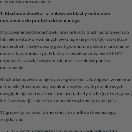
elementów mocowanych:
1. Blachodachówka i profilowane blachy osłonowe
mocowane do podłoża drewnianego
Mocowanie blachodachówki oraz arkuszy blach osłonowych do
łat i elementów drewnianych wykonuje się przy użyciu wkrętów
farmerskich. Dedykowany gwint gwarantuje pewne osadzenie w
materiale, natomiast podkładka z nawulkanizowanym EPDM
odpowiada za właściwy docisk oraz szczelność punktu
mocowania.
Blachodachówki mocujemy w zagłębieniu fali. Zagęszczenie oraz
układ wkrętów powinny wynikać z wytycznych projektowych
uwzględniających wartości obciążeń, strefy dachu (np. brzegowej
lub środkowej) i zaleceń producenta wybranego pokrycia.
W grupie łączników farmerskich do podłoża drewnianego
znajdują się:
G – łącznik farmerski z aluminiową podkładką A14 z