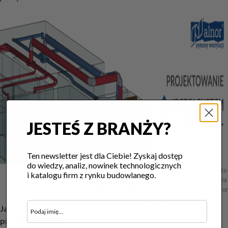
JESTEŚ Z BRANŻY?
Ten newsletter jest dla Ciebie! Zyskaj dostęp
do wiedzy, analiz, nowinek technologicznych
Projektowanie wentylacji mechanicznej w InstalSystem-Alnor 5.5 PL to 
i katalogu firm z rynku budowlanego.
modelowanie, obliczenia 

i dobór elementów w jednym narzędziu. Fot. Alnor
Jak kontrolować przepływy i straty ciśnienia podczas
projektowania?