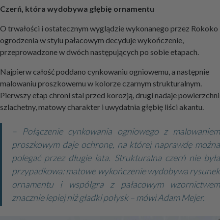
Czerń, która wydobywa głębię ornamentu
O trwałości i ostatecznym wyglądzie wykonanego przez Rokoko
ogrodzenia w stylu pałacowym decyduje wykończenie,
przeprowadzone w dwóch następujących po sobie etapach.
Najpierw całość poddano cynkowaniu ogniowemu, a następnie
malowaniu proszkowemu w kolorze czarnym strukturalnym.
Pierwszy etap chroni stal przed korozją, drugi nadaje powierzchni
szlachetny, matowy charakter i uwydatnia głębię liści akantu.
– Połączenie cynkowania ogniowego z malowaniem
proszkowym daje ochronę, na której naprawdę można
polegać przez długie lata. Strukturalna czerń nie była
przypadkowa: matowe wykończenie wydobywa rysunek
ornamentu i współgra z pałacowym wzornictwem
znacznie lepiej niż gładki połysk – mówi Adam Mejer.