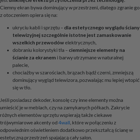
Ciemny ekran bywa dominujący w przestrzeni, dlatego zgranie go
z otoczeniem opiera się na:
ukryciu kabli i sprzętu –
dla estetycznego wyglądu ściany
telewizyjnej szczególnie istotne jest zamaskowanie
wszelkich przewodów
elektrycznych,
dobraniu kolorystyki tła –
ciemniejsze elementy na
ścianie za ekranem
i barwy utrzymane w naturalnej
palecie,
chociażby w szarościach, brązach bądź czerni, zmniejszą
dominujący wygląd telewizora, pozwalając mu lepiej wtopić
się w tło.
Jeśli posiadasz dekoder, konsolę czy inne elementy można
umieścić je w meblach, czy na zamykanych półkach. Zakrycie
różnych elementów sprzętu wspierają także ciekawe
trójwymiarowe akcenty od
4wall
, które w połączeniu z
odpowiednim oświetleniem dodatkowo przekształcą ścianę w
estetyczną przestrzeń spajającą cały salon.