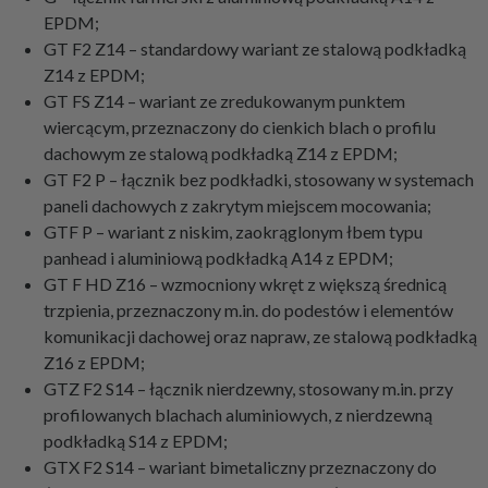
EPDM;
GT F2 Z14 – standardowy wariant ze stalową podkładką
Z14 z EPDM;
GT FS Z14 – wariant ze zredukowanym punktem
wiercącym, przeznaczony do cienkich blach o profilu
dachowym ze stalową podkładką Z14 z EPDM;
GT F2 P – łącznik bez podkładki, stosowany w systemach
paneli dachowych z zakrytym miejscem mocowania;
GTF P – wariant z niskim, zaokrąglonym łbem typu
panhead i aluminiową podkładką A14 z EPDM;
GT F HD Z16 – wzmocniony wkręt z większą średnicą
trzpienia, przeznaczony m.in. do podestów i elementów
komunikacji dachowej oraz napraw, ze stalową podkładką
Z16 z EPDM;
GTZ F2 S14 – łącznik nierdzewny, stosowany m.in. przy
profilowanych blachach aluminiowych, z nierdzewną
podkładką S14 z EPDM;
GTX F2 S14 – wariant bimetaliczny przeznaczony do