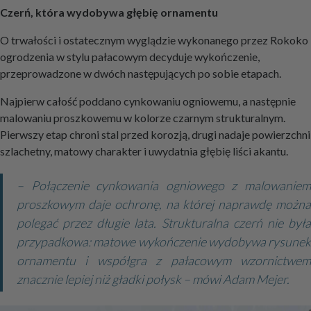
Czerń, która wydobywa głębię ornamentu
O trwałości i ostatecznym wyglądzie wykonanego przez Rokoko
ogrodzenia w stylu pałacowym decyduje wykończenie,
przeprowadzone w dwóch następujących po sobie etapach.
Najpierw całość poddano cynkowaniu ogniowemu, a następnie
malowaniu proszkowemu w kolorze czarnym strukturalnym.
Pierwszy etap chroni stal przed korozją, drugi nadaje powierzchni
szlachetny, matowy charakter i uwydatnia głębię liści akantu.
– Połączenie cynkowania ogniowego z malowaniem
proszkowym daje ochronę, na której naprawdę można
polegać przez długie lata. Strukturalna czerń nie była
przypadkowa: matowe wykończenie wydobywa rysunek
ornamentu i współgra z pałacowym wzornictwem
znacznie lepiej niż gładki połysk – mówi Adam Mejer.