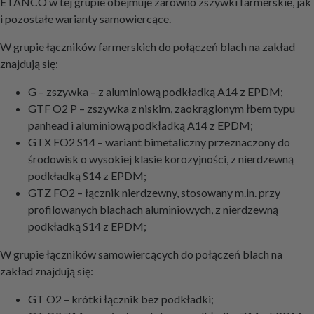
ETANCO w tej grupie obejmuje zarówno zszywki farmerskie, jak
i pozostałe warianty samowiercące.
W grupie łączników farmerskich do połączeń blach na zakład
znajdują się:
G – zszywka – z aluminiową podkładką A14 z EPDM;
GTF O2 P – zszywka z niskim, zaokrąglonym łbem typu
panhead i aluminiową podkładką A14 z EPDM;
GTX FO2 S14 – wariant bimetaliczny przeznaczony do
środowisk o wysokiej klasie korozyjności, z nierdzewną
podkładką S14 z EPDM;
GTZ FO2 – łącznik nierdzewny, stosowany m.in. przy
profilowanych blachach aluminiowych, z nierdzewną
podkładką S14 z EPDM;
W grupie łączników samowiercących do połączeń blach na
zakład znajdują się:
GT O2 – krótki łącznik bez podkładki;