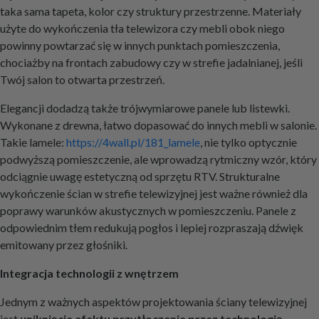
taka sama tapeta, kolor czy struktury przestrzenne. Materiały
użyte do wykończenia tła telewizora czy mebli obok niego
powinny powtarzać się w innych punktach pomieszczenia,
chociażby na frontach zabudowy czy w strefie jadalnianej, jeśli
Twój salon to otwarta przestrzeń.
Elegancji dodadzą także trójwymiarowe panele lub listewki.
Wykonane z drewna, łatwo dopasować do innych mebli w salonie.
Takie lamele:
https://4wall.pl/181_lamele
, nie tylko optycznie
podwyższą pomieszczenie, ale wprowadzą rytmiczny wzór, który
odciągnie uwagę estetyczną od sprzętu RTV. Strukturalne
wykończenie ścian w strefie telewizyjnej jest ważne również dla
poprawy warunków akustycznych w pomieszczeniu. Panele z
odpowiednim tłem redukują pogłos i lepiej rozpraszają dźwięk
emitowany przez głośniki.
Integracja technologii z wnętrzem
Jednym z ważnych aspektów projektowania ściany telewizyjnej
jest
uniknięcie efektu przytłoczenia przez technologię
.