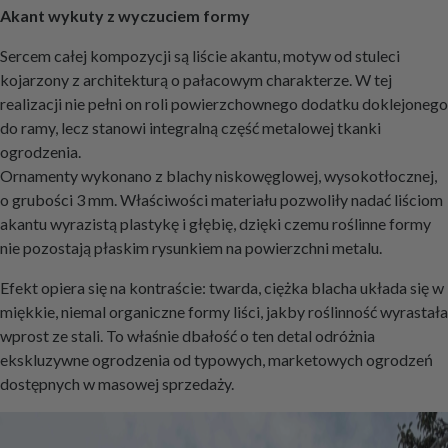
Akant wykuty z wyczuciem formy
Sercem całej kompozycji są liście akantu, motyw od stuleci
kojarzony z architekturą o pałacowym charakterze. W tej
realizacji nie pełni on roli powierzchownego dodatku doklejonego
do ramy, lecz stanowi integralną część metalowej tkanki
ogrodzenia.
Ornamenty wykonano z blachy niskowęglowej, wysokotłocznej,
o grubości 3 mm. Właściwości materiału pozwoliły nadać liściom
akantu wyrazistą plastykę i głębię, dzięki czemu roślinne formy
nie pozostają płaskim rysunkiem na powierzchni metalu.
Efekt opiera się na kontraście: twarda, ciężka blacha układa się w
miękkie, niemal organiczne formy liści, jakby roślinność wyrastała
wprost ze stali. To właśnie dbałość o ten detal odróżnia
ekskluzywne ogrodzenia od typowych, marketowych ogrodzeń
dostępnych w masowej sprzedaży.