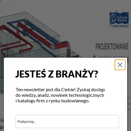
JESTEŚ Z BRANŻY?
Ten newsletter jest dla Ciebie! Zyskaj dostęp
do wiedzy, analiz, nowinek technologicznych
Projektowanie wentylacji mechanicznej w InstalSystem-Alnor 5.5 PL to 
i katalogu firm z rynku budowlanego.
modelowanie, obliczenia 

i dobór elementów w jednym narzędziu. Fot. Alnor
Jak kontrolować przepływy i straty ciśnienia podczas
projektowania?