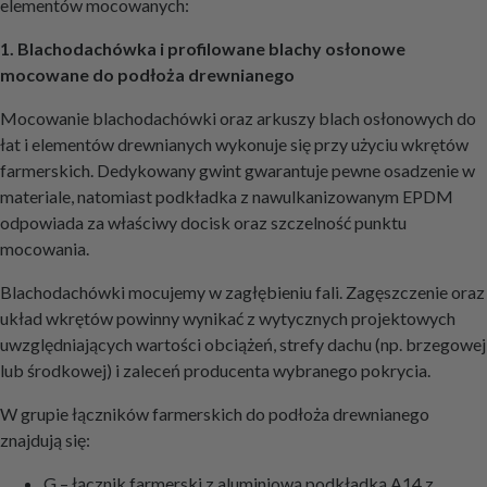
elementów mocowanych:
1. Blachodachówka i profilowane blachy osłonowe
mocowane do podłoża drewnianego
Mocowanie blachodachówki oraz arkuszy blach osłonowych do
łat i elementów drewnianych wykonuje się przy użyciu wkrętów
farmerskich. Dedykowany gwint gwarantuje pewne osadzenie w
materiale, natomiast podkładka z nawulkanizowanym EPDM
odpowiada za właściwy docisk oraz szczelność punktu
mocowania.
Blachodachówki mocujemy w zagłębieniu fali. Zagęszczenie oraz
układ wkrętów powinny wynikać z wytycznych projektowych
uwzględniających wartości obciążeń, strefy dachu (np. brzegowej
lub środkowej) i zaleceń producenta wybranego pokrycia.
W grupie łączników farmerskich do podłoża drewnianego
znajdują się:
G – łącznik farmerski z aluminiową podkładką A14 z