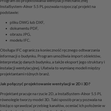
Program do projektowania wentylacji mechanicznej
InstalSystem-Alnor 5.5 PL pozwala rozpocząć projekt na
podstawie:
pliku DWG lub DXF,
dokumentu PDF,
obrazu JPG,
modelu IFC.
Obsługa IFC ogranicza konieczność ręcznego odtwarzania
informacji o budynku. Program umożliwia import obiektów,
interpretację danych budynku, a także eksport jego struktury i
instalacji wentylacyjnej. Ułatwia to wymianę modeli między
projektantami różnych branż.
Jak połączyć projektowanie wentylacji w 2D i 3D?
Projektant pracuje na rzucie 2D, a InstalSystem-Alnor 5.5 PL
równolegle tworzy model 3D. Taki sposób pracy pozwala na
bieżąco sprawdzać przebieg kanałów, oceniać ich położenie w