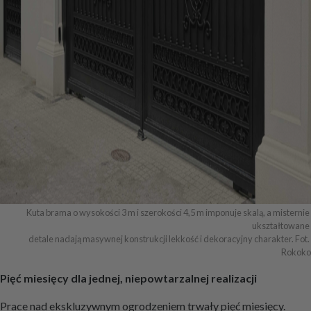
Kuta brama o wysokości 3 m i szerokości 4,5 m imponuje skalą, a misternie 
ukształtowane 

detale nadają masywnej konstrukcji lekkość i dekoracyjny charakter. Fot. 
Rokoko
Pięć miesięcy dla jednej, niepowtarzalnej realizacji
Prace nad ekskluzywnym ogrodzeniem trwały pięć miesięcy.