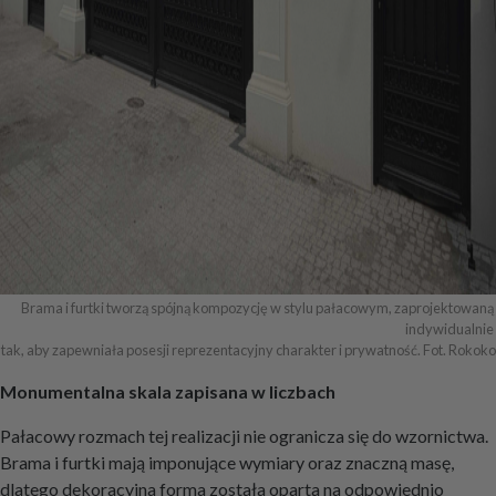
Brama i furtki tworzą spójną kompozycję w stylu pałacowym, zaprojektowaną 
indywidualnie 

tak, aby zapewniała posesji reprezentacyjny charakter i prywatność. Fot. Rokoko
Monumentalna skala zapisana w liczbach
Pałacowy rozmach tej realizacji nie ogranicza się do wzornictwa.
Brama i furtki mają imponujące wymiary oraz znaczną masę,
dlatego dekoracyjna forma została oparta na odpowiednio