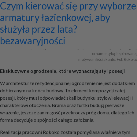
Ekskluzywne ogrodzenia z
Program do projektowania
Jak zaprojektować ścianę
Systemy zamocowań dachów
Dom z prefabrykatów opinie –
Nowoczesne bramy przesuwne:
Jak dobrać maskownicę
Licznik Geigera w kontroli
Jak ograniczyć ryzyko
Czym kierować się przy wyborze
Archiwa
pałacowym rozmachem
wentylacji mechanicznej
telewizyjną, która pasuje do
płaskich i skośnych oraz lekkiej
co naprawdę warto ocenić przed
wyznaczniki trwałości,
karnisza? Praktyczny poradnik
materiałów budowlanych i
przestojów przy pracy maszyn
armatury łazienkowej, aby
całej aranżacji?
obudowy firmy ETANCO
budową?
bezpieczeństwa i
złomu
geotechnicznych?
służyła przez lata?
+ Dodaj firmę
+ Dodaj artykuł
+ Dodaj baner
bezawaryjności
Dwuskrzydłowa, pełna brama kuta łączy monumentalną formę z bogatą 
ornamentyką inspirowaną 

motywem liści akantu. Fot. Rokoko
Ekskluzywne ogrodzenia, które wyznaczają styl posesji
W architekturze rezydencjonalnej ogrodzenie nie jest dodatkiem
dobieranym na końcu budowy. To element kompozycji całej
posesji, który musi odpowiadać skali budynku, stylowi elewacji i
charakterowi otoczenia. Brama oraz furtki budują pierwsze
wrażenie, jeszcze zanim gość przekroczy próg domu, dlatego ich
forma decyduje o spójności całego założenia.
Realizacja pracowni Rokoko została pomyślana właśnie w tym