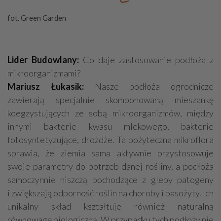
fot. Green Garden
Lider Budowlany:
Co daje zastosowanie podłoża z
mikroorganizmami?
Mariusz Łukasik:
Nasze podłoża ogrodnicze
zawierają specjalnie skomponowaną mieszankę
koegzystujących ze sobą mikroorganizmów, między
innymi bakterie kwasu mlekowego, bakterie
fotosyntetyzujące, drożdże. Ta pożyteczna mikroflora
sprawia, że ziemia sama aktywnie przystosowuje
swoje parametry do potrzeb danej rośliny, a podłoża
samoczynnie niszczą pochodzące z gleby patogeny
i zwiększają odporność roślin na choroby i pasożyty. Ich
unikalny skład kształtuje również naturalną
równowagę biologiczną. W przypadku tych podłoży nie