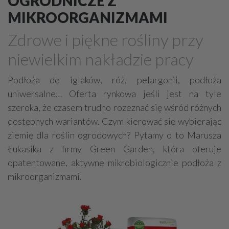
OGRODNICZE Z
Grille, wędzarnie
Ogrodniczy sprzęt
MIKROORGANIZMAMI
Projektowanie ogrodów
Zdrowe i piękne rośliny przy
Ogrody - zakładanie, pielęgnacja
Kratki trawnikowe
niewielkim nakładzie pracy
Nawadnianie
Ogrodzenia z kamienia
Place zabaw
Sprzątanie terenów zielonych
Podłoża do iglaków, róż, pelargonii, podłoża
uniwersalne… Oferta rynkowa jeśli jest na tyle
szeroka, że czasem trudno rozeznać się wśród różnych
dostępnych wariantów. Czym kierować się wybierając
ziemię dla roślin ogrodowych? Pytamy o to Marusza
Łukasika z firmy Green Garden, która oferuje
opatentowane, aktywne mikrobiologicznie podłoża z
mikroorganizmami.