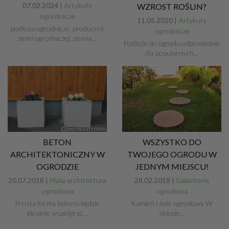
07.02.2024 |
Artykuły
WZROST ROŚLIN?
ogrodnicze
11.05.2020 |
Artykuły
podłoża ogrodnicze, producent
ogrodnicze
ziemi ogrodniczej, ziemia…
Podłoże do ogrodu odpowiednie
dla popularnych…
BETON
WSZYSTKO DO
ARCHITEKTONICZNY W
TWOJEGO OGRODU W
OGRODZIE
JEDNYM MIEJSCU!
20.07.2018 |
Mała architektura
28.02.2018 |
Galanteria
ogrodowa
ogrodowa
Prosta forma betonu będzie
Kamień i żwir ogrodowy W
idealnie współgrać…
sklepie…