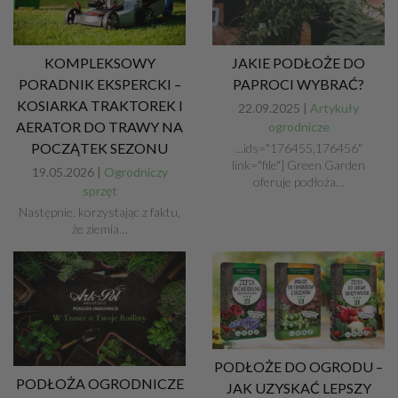
KOMPLEKSOWY
JAKIE PODŁOŻE DO
PORADNIK EKSPERCKI –
PAPROCI WYBRAĆ?
KOSIARKA TRAKTOREK I
22.09.2025 |
Artykuły
AERATOR DO TRAWY NA
ogrodnicze
POCZĄTEK SEZONU
...ids="176455,176456"
link="file"] Green Garden
19.05.2026 |
Ogrodniczy
oferuje podłoża…
sprzęt
Następnie, korzystając z faktu,
że ziemia…
PODŁOŻE DO OGRODU –
PODŁOŻA OGRODNICZE
JAK UZYSKAĆ LEPSZY