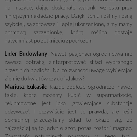
np. mszyce, dając doskonałe warunki wzrostu przy
mniejszym nakładzie pracy. Dzięki temu rośliny rosną
szybciej, są zdrowsze i lepiej ukorzenione, a my mamy
darmową szczepionkę, którą roślina dostaje
natychmiast po zetknięciu z podłożem.
Lider Budowlany:
Nawet pasjonaci ogrodnictwa nie
zawsze potrafią zinterpretować skład wybranego
przez nich podłoża. Na co zwracać uwagę wybierając
ziemię do kwiatów czy do iglaków?
Mariusz Łukasik:
Każde podłoże ogrodnicze, nawet
takie, które możemy kupić w supermarkecie,
reklamowane jest jako „zawierające substancje
odżywcze”. I oczywiście jest to prawdą, ale jeśli
dokładniej przeczytamy skład to okaże się, że
najczęściej są to jedynie azot, potas, fosfor i magnez.
Zawartość naturalnych nawozów w tego typu