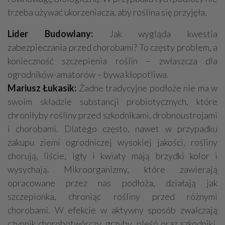
trzeba używać ukorzeniacza, aby roślina się przyjęła.
Lider Budowlany:
Jak wygląda kwestia
zabezpieczania przed chorobami? To częsty problem, a
konieczność szczepienia roślin – zwłaszcza dla
ogrodników-amatorów – bywa kłopotliwa.
Mariusz Łukasik:
Żadne tradycyjne podłoże nie ma w
swoim składzie substancji probiotycznych, które
chroniłyby rośliny przed szkodnikami, drobnoustrojami
i chorobami. Dlatego często, nawet w przypadku
zakupu ziemi ogrodniczej wysokiej jakości, rośliny
chorują, liście, igły i kwiaty mają brzydki kolor i
wysychają. Mikroorganizmy, które zawierają
opracowane przez nas podłoża, działają jak
szczepionka, chroniąc rośliny przed różnymi
chorobami. W efekcie w aktywny sposób zwalczają
czynnik chorobotwórczy, grzyby, pleśń oraz szkodniki,