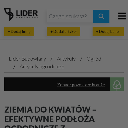
+ Dodaj firmę
+ Dodaj artykuł
+ Dodaj baner
Lider Budowlany
Artykuły
Ogród
Artykuły ogrodnicze
Zobacz pozostałe branże
Mała architektura ogrodowa
Rośliny, krzewy, nasiona
Baseny, fontanny
ZIEMIA DO KWIATÓW –
Altany, pergole
Galanteria ogrodowa
EFEKTYWNE PODŁOŻA
Artykuły ogrodnicze
Meble - ogrodowe