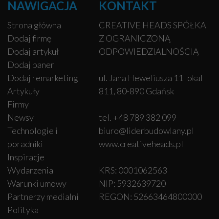
NAWIGACJA
KONTAKT
Strona główna
CREATIVE HEADS SPÓŁKA
Dodaj firmę
Z OGRANICZONĄ
Dodaj artykuł
ODPOWIEDZIALNOŚCIĄ
Dodaj baner
Dodaj remarketing
ul. Jana Heweliusza 11 lokal
Artykuły
811, 80-890 Gdańsk
Firmy
Newsy
tel. +48 789 382 099
Technologie i
biuro@liderbudowlany.pl
poradniki
www.creativeheads.pl
Inspiracje
Wydarzenia
KRS: 0001062563
Warunki umowy
NIP: 5932639720
Partnerzy medialni
REGON: 52663464800000
Polityka