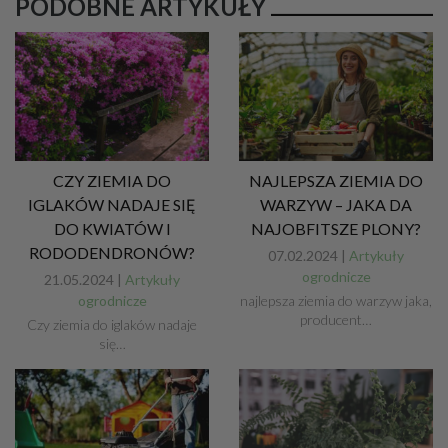
PODOBNE ARTYKUŁY
CZY ZIEMIA DO
NAJLEPSZA ZIEMIA DO
IGLAKÓW NADAJE SIĘ
WARZYW – JAKA DA
DO KWIATÓW I
NAJOBFITSZE PLONY?
RODODENDRONÓW?
07.02.2024 |
Artykuły
ogrodnicze
21.05.2024 |
Artykuły
ogrodnicze
najlepsza ziemia do warzyw jaka,
producent…
Czy ziemia do iglaków nadaje
się…