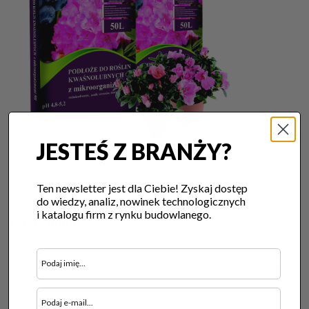
JESTEŚ Z BRANŻY?
fot. Green Garden
Ten newsletter jest dla Ciebie! Zyskaj dostęp
do wiedzy, analiz, nowinek technologicznych
i katalogu firm z rynku budowlanego.
Lider Budowlany:
Wielu pasjonatów ogrodnictwa
narzeka na tradycyjne podłoża, które uczulają
alergików i wymuszają konieczność stosowania rękawic
ochronnych, aby uniemożliwić kontakt ziemi
ogrodniczej ze skórą.