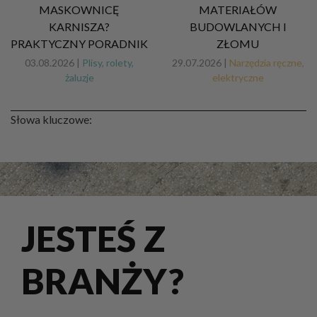
MASKOWNICĘ
MATERIAŁÓW
KARNISZA?
BUDOWLANYCH I
PRAKTYCZNY PORADNIK
ZŁOMU
03.08.2026 |
Plisy, rolety,
29.07.2026 |
Narzędzia ręczne,
żaluzje
elektryczne
Słowa kluczowe:
JESTEŚ Z
BRANŻY?