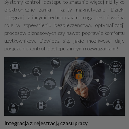
Systemy kontroli dostępu to znacznie więcej niż tylko
Grzejniki
Hydraulika
elektroniczne zamki i karty magnetyczne. Dzięki
Energetyczne instalacje, urządzenia
integracji z innymi technologiami mogą pełnić ważną
rolę w zapewnieniu bezpieczeństwa, optymalizacji
Materiały hydrauliczne
procesów biznesowych czy nawet poprawie komfortu
Przeciwpożarowa ochrona, zabezpieczenia
użytkowników. Dowiedz się, jakie możliwości daje
Elektroinstalatorstwo
Systemy energooszczędne
połączenie kontroli dostępu z innymi rozwiązaniami!
Systemy nawilżania powietrza
Systemy odwodnień
Elektryczne materiały
Przemysłowe instalacje
Alarmowe systemy, monitoring
Hydrotechnika
Kable, przewody
Odkurzacze centralne
Integracja z: rejestracją czasu pracy