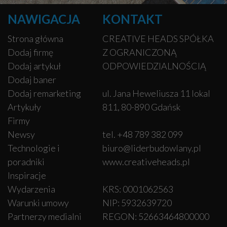
NAWIGACJA
KONTAKT
Strona główna
CREATIVE HEADS SPÓŁKA
Dodaj firmę
Z OGRANICZONĄ
Dodaj artykuł
ODPOWIEDZIALNOŚCIĄ
Dodaj baner
Dodaj remarketing
ul. Jana Heweliusza 11 lokal
Artykuły
811, 80-890 Gdańsk
Firmy
Newsy
tel. +48 789 382 099
Technologie i
biuro@liderbudowlany.pl
poradniki
www.creativeheads.pl
Inspiracje
Wydarzenia
KRS: 0001062563
Warunki umowy
NIP: 5932639720
Partnerzy medialni
REGON: 52663464800000