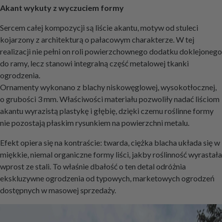
Akant wykuty z wyczuciem formy
Sercem całej kompozycji są liście akantu, motyw od stuleci
kojarzony z architekturą o pałacowym charakterze. W tej
realizacji nie pełni on roli powierzchownego dodatku doklejonego
do ramy, lecz stanowi integralną część metalowej tkanki
ogrodzenia.
Ornamenty wykonano z blachy niskowęglowej, wysokotłocznej,
o grubości 3 mm. Właściwości materiału pozwoliły nadać liściom
akantu wyrazistą plastykę i głębię, dzięki czemu roślinne formy
nie pozostają płaskim rysunkiem na powierzchni metalu.
Efekt opiera się na kontraście: twarda, ciężka blacha układa się w
miękkie, niemal organiczne formy liści, jakby roślinność wyrastała
wprost ze stali. To właśnie dbałość o ten detal odróżnia
ekskluzywne ogrodzenia od typowych, marketowych ogrodzeń
dostępnych w masowej sprzedaży.