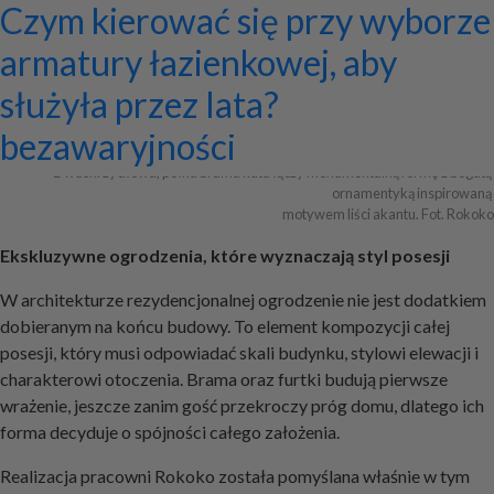
Ekskluzywne ogrodzenia z
Program do projektowania
Jak zaprojektować ścianę
Systemy zamocowań dachów
Dom z prefabrykatów opinie –
Nowoczesne bramy przesuwne:
Jak dobrać maskownicę
Licznik Geigera w kontroli
Jak ograniczyć ryzyko
Czym kierować się przy wyborze
Archiwa
pałacowym rozmachem
wentylacji mechanicznej
telewizyjną, która pasuje do
płaskich i skośnych oraz lekkiej
co naprawdę warto ocenić przed
wyznaczniki trwałości,
karnisza? Praktyczny poradnik
materiałów budowlanych i
przestojów przy pracy maszyn
armatury łazienkowej, aby
całej aranżacji?
obudowy firmy ETANCO
budową?
bezpieczeństwa i
złomu
geotechnicznych?
służyła przez lata?
+ Dodaj firmę
+ Dodaj artykuł
+ Dodaj baner
bezawaryjności
Dwuskrzydłowa, pełna brama kuta łączy monumentalną formę z bogatą 
ornamentyką inspirowaną 

motywem liści akantu. Fot. Rokoko
Ekskluzywne ogrodzenia, które wyznaczają styl posesji
W architekturze rezydencjonalnej ogrodzenie nie jest dodatkiem
dobieranym na końcu budowy. To element kompozycji całej
posesji, który musi odpowiadać skali budynku, stylowi elewacji i
charakterowi otoczenia. Brama oraz furtki budują pierwsze
wrażenie, jeszcze zanim gość przekroczy próg domu, dlatego ich
forma decyduje o spójności całego założenia.
Realizacja pracowni Rokoko została pomyślana właśnie w tym