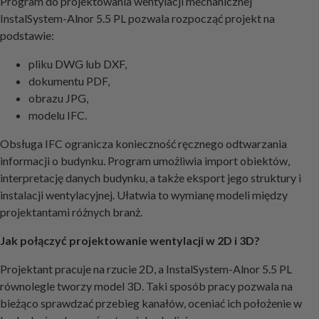
Program do projektowania wentylacji mechanicznej
InstalSystem-Alnor 5.5 PL pozwala rozpocząć projekt na
podstawie:
pliku DWG lub DXF,
dokumentu PDF,
obrazu JPG,
modelu IFC.
Obsługa IFC ogranicza konieczność ręcznego odtwarzania
informacji o budynku. Program umożliwia import obiektów,
interpretację danych budynku, a także eksport jego struktury i
instalacji wentylacyjnej. Ułatwia to wymianę modeli między
projektantami różnych branż.
Jak połączyć projektowanie wentylacji w 2D i 3D?
Projektant pracuje na rzucie 2D, a InstalSystem-Alnor 5.5 PL
równolegle tworzy model 3D. Taki sposób pracy pozwala na
bieżąco sprawdzać przebieg kanałów, oceniać ich położenie w