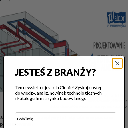
JESTEŚ Z BRANŻY?
Ten newsletter jest dla Ciebie! Zyskaj dostęp
do wiedzy, analiz, nowinek technologicznych
Projektowanie wentylacji mechanicznej w InstalSystem-Alnor 5.5 PL to 
i katalogu firm z rynku budowlanego.
modelowanie, obliczenia 

i dobór elementów w jednym narzędziu. Fot. Alnor
Jak kontrolować przepływy i straty ciśnienia podczas
projektowania?