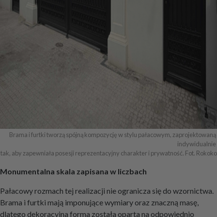
Brama i furtki tworzą spójną kompozycję w stylu pałacowym, zaprojektowaną 
indywidualnie 

tak, aby zapewniała posesji reprezentacyjny charakter i prywatność. Fot. Rokoko
Monumentalna skala zapisana w liczbach
Pałacowy rozmach tej realizacji nie ogranicza się do wzornictwa.
Brama i furtki mają imponujące wymiary oraz znaczną masę,
dlatego dekoracyjna forma została oparta na odpowiednio