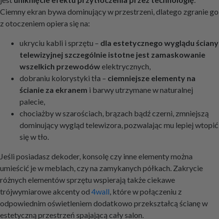
Ciemny ekran bywa dominujący w przestrzeni, dlatego zgranie go
z otoczeniem opiera się na:
ukryciu kabli i sprzętu –
dla estetycznego wyglądu ściany
telewizyjnej szczególnie istotne jest zamaskowanie
wszelkich przewodów
elektrycznych,
dobraniu kolorystyki tła –
ciemniejsze elementy na
ścianie za ekranem
i barwy utrzymane w naturalnej
palecie,
chociażby w szarościach, brązach bądź czerni, zmniejszą
dominujący wygląd telewizora, pozwalając mu lepiej wtopić
się w tło.
Jeśli posiadasz dekoder, konsolę czy inne elementy można
umieścić je w meblach, czy na zamykanych półkach. Zakrycie
różnych elementów sprzętu wspierają także ciekawe
trójwymiarowe akcenty od
4wall
, które w połączeniu z
odpowiednim oświetleniem dodatkowo przekształcą ścianę w
estetyczną przestrzeń spajającą cały salon.