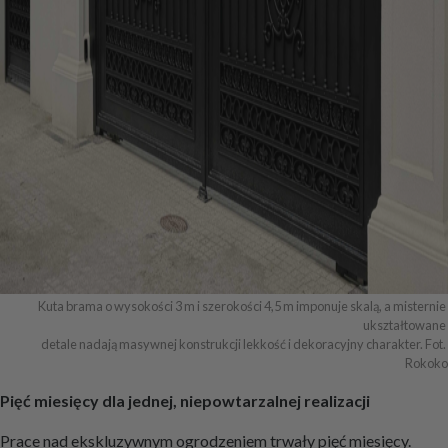
Kuta brama o wysokości 3 m i szerokości 4,5 m imponuje skalą, a misternie 
ukształtowane 

detale nadają masywnej konstrukcji lekkość i dekoracyjny charakter. Fot. 
Rokoko
Pięć miesięcy dla jednej, niepowtarzalnej realizacji
Prace nad ekskluzywnym ogrodzeniem trwały pięć miesięcy.