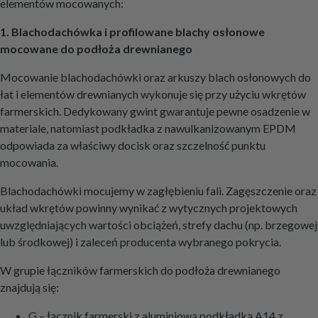
elementów mocowanych:
1. Blachodachówka i profilowane blachy osłonowe
mocowane do podłoża drewnianego
Mocowanie blachodachówki oraz arkuszy blach osłonowych do
łat i elementów drewnianych wykonuje się przy użyciu wkrętów
farmerskich. Dedykowany gwint gwarantuje pewne osadzenie w
materiale, natomiast podkładka z nawulkanizowanym EPDM
odpowiada za właściwy docisk oraz szczelność punktu
mocowania.
Blachodachówki mocujemy w zagłębieniu fali. Zagęszczenie oraz
układ wkrętów powinny wynikać z wytycznych projektowych
uwzględniających wartości obciążeń, strefy dachu (np. brzegowej
lub środkowej) i zaleceń producenta wybranego pokrycia.
W grupie łączników farmerskich do podłoża drewnianego
znajdują się:
G – łącznik farmerski z aluminiową podkładką A14 z