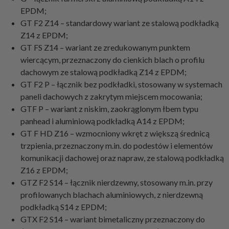
EPDM;
GT F2 Z14 – standardowy wariant ze stalową podkładką
Z14 z EPDM;
GT FS Z14 – wariant ze zredukowanym punktem
wiercącym, przeznaczony do cienkich blach o profilu
dachowym ze stalową podkładką Z14 z EPDM;
GT F2 P – łącznik bez podkładki, stosowany w systemach
paneli dachowych z zakrytym miejscem mocowania;
GTF P – wariant z niskim, zaokrąglonym łbem typu
panhead i aluminiową podkładką A14 z EPDM;
GT F HD Z16 – wzmocniony wkręt z większą średnicą
trzpienia, przeznaczony m.in. do podestów i elementów
komunikacji dachowej oraz napraw, ze stalową podkładką
Z16 z EPDM;
GTZ F2 S14 – łącznik nierdzewny, stosowany m.in. przy
profilowanych blachach aluminiowych, z nierdzewną
podkładką S14 z EPDM;
GTX F2 S14 – wariant bimetaliczny przeznaczony do