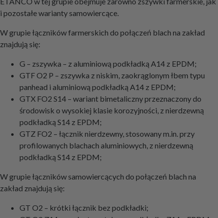
ETANCO w tej grupie obejmuje zarówno zszywki farmerskie, jak
i pozostałe warianty samowiercące.
W grupie łączników farmerskich do połączeń blach na zakład
znajdują się:
G – zszywka – z aluminiową podkładką A14 z EPDM;
GTF O2 P – zszywka z niskim, zaokrąglonym łbem typu
panhead i aluminiową podkładką A14 z EPDM;
GTX FO2 S14 – wariant bimetaliczny przeznaczony do
środowisk o wysokiej klasie korozyjności, z nierdzewną
podkładką S14 z EPDM;
GTZ FO2 – łącznik nierdzewny, stosowany m.in. przy
profilowanych blachach aluminiowych, z nierdzewną
podkładką S14 z EPDM;
W grupie łączników samowiercących do połączeń blach na
zakład znajdują się:
GT O2 – krótki łącznik bez podkładki;