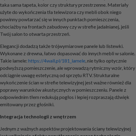
taka sama tapeta, kolor czy struktury przestrzenne. Materiały
użyte do wykończenia tła telewizora czy mebli obok niego
powinny powtarzać się w innych punktach pomieszczenia,
chociażby na frontach zabudowy czy w strefie jadalnianej, jeśli
Twój salon to otwarta przestrzeń.
Elegancji dodadzą także trójwymiarowe panele lub listewki.
Wykonane z drewna, łatwo dopasować do innych mebli w salonie.
Takie lamele:
https://4wall.pl/181_lamele
, nie tylko optycznie
podwyższą pomieszczenie, ale wprowadzą rytmiczny wzór, który
odciągnie uwagę estetyczną od sprzętu RTV. Strukturalne
wykończenie ścian w strefie telewizyjnej jest ważne również dla
poprawy warunków akustycznych w pomieszczeniu. Panele z
odpowiednim tłem redukują pogłos i lepiej rozpraszają dźwięk
emitowany przez głośniki.
Integracja technologii z wnętrzem
Jednym z ważnych aspektów projektowania ściany telewizyjnej
jest
uniknięcie efektu przytłoczenia przez technologię
.