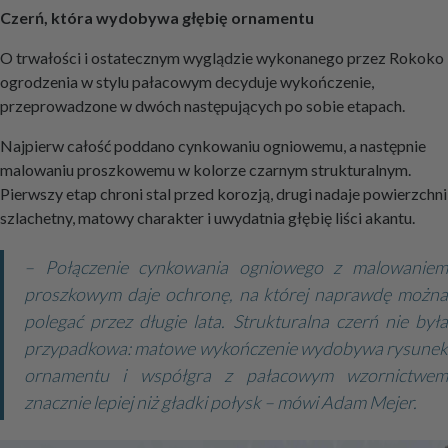
Czerń, która wydobywa głębię ornamentu
O trwałości i ostatecznym wyglądzie wykonanego przez Rokoko
ogrodzenia w stylu pałacowym decyduje wykończenie,
przeprowadzone w dwóch następujących po sobie etapach.
Najpierw całość poddano cynkowaniu ogniowemu, a następnie
malowaniu proszkowemu w kolorze czarnym strukturalnym.
Pierwszy etap chroni stal przed korozją, drugi nadaje powierzchni
szlachetny, matowy charakter i uwydatnia głębię liści akantu.
– Połączenie cynkowania ogniowego z malowaniem
proszkowym daje ochronę, na której naprawdę można
polegać przez długie lata. Strukturalna czerń nie była
przypadkowa: matowe wykończenie wydobywa rysunek
ornamentu i współgra z pałacowym wzornictwem
znacznie lepiej niż gładki połysk – mówi Adam Mejer.