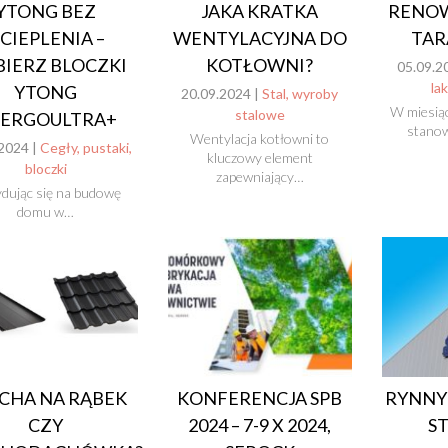
YTONG BEZ
JAKA KRATKA
RENOW
CIEPLENIA –
WENTYLACYJNA DO
TA
IERZ BLOCZKI
KOTŁOWNI?
05.09.2
lak
YTONG
20.09.2024 |
Stal, wyroby
W miesiąc
stalowe
ERGOULTRA+
stanow
Wentylacja kotłowni to
2024 |
Cegły, pustaki,
kluczowy element
bloczki
zapewniający…
dując się na budowę
domu w…
CHA NA RĄBEK
KONFERENCJA SPB
RYNNY 
CZY
2024 – 7-9 X 2024,
S