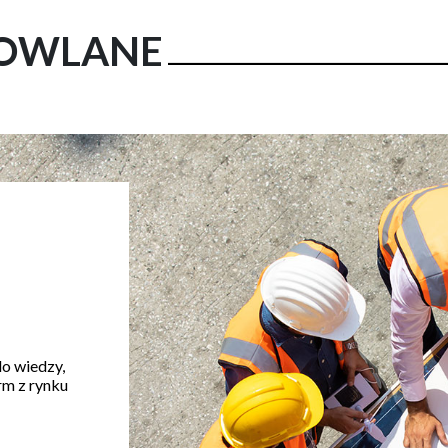
DOWLANE
do wiedzy,
rm z rynku