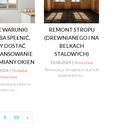
E WARUNKI
REMONT STROPU
BA SPEŁNIĆ,
(DREWNIANEGO I NA
Y DOSTAĆ
BELKACH
NANSOWANIE
STALOWYCH)
MIANY OKIEN
10.06.2024 |
Kruszywa
Renowacja stropów w starych
2024 |
Stolarka
budynkach to…
otworowa
 wymianę okien w
omu czy…
9
10
»