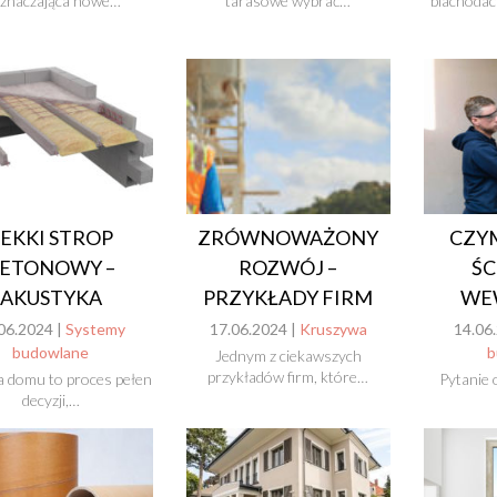
znaczająca nowe…
tarasowe wybrać…
blachoda
LEKKI STROP
ZRÓWNOWAŻONY
CZYM
ETONOWY –
ROZWÓJ –
ŚC
AKUSTYKA
PRZYKŁADY FIRM
WE
06.2024 |
Systemy
17.06.2024 |
Kruszywa
14.06
budowlane
b
Jednym z ciekawszych
przykładów firm, które…
 domu to proces pełen
Pytanie o
decyzji,…