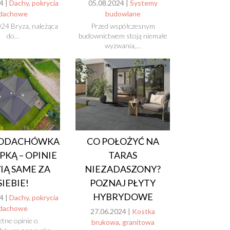
4 |
Dachy, pokrycia
05.08.2024 |
Systemy
dachowe
budowlane
24 Bryza, należąca
Przed współczesnym
do…
budownictwem stoją niemałe
wyzwania,…
ODACHÓWKA
CO POŁOŻYĆ NA
PKĄ – OPINIE
TARAS
Ą SAME ZA
NIEZADASZONY?
SIEBIE!
POZNAJ PŁYTY
HYBRYDOWE
4 |
Dachy, pokrycia
dachowe
27.06.2024 |
Kostka
etne opinie o
brukowa, granitowa