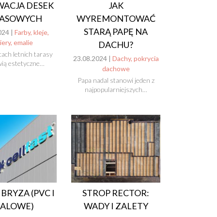
ACJA DESEK
JAK
RASOWYCH
WYREMONTOWAĆ
STARĄ PAPĘ NA
024 |
Farby, kleje,
iery, emalie
DACHU?
ach letnich tarasy
23.08.2024 |
Dachy, pokrycia
ią estetyczne…
dachowe
Papa nadal stanowi jeden z
najpopularniejszych…
BRYZA (PVC I
STROP RECTOR:
TALOWE)
WADY I ZALETY