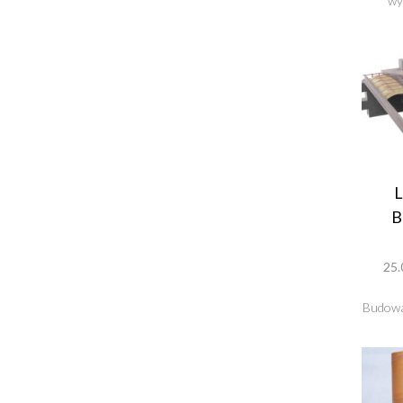
wy
B
25.
Budowa