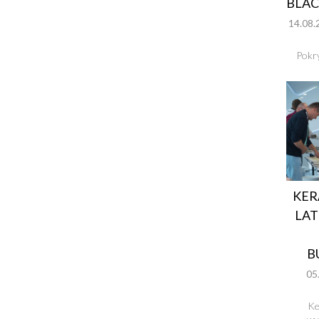
BLA
14.08.
Pokry
KER
LAT
B
05
Ke