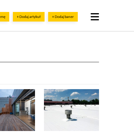
irmę
+ Dodaj artykuł
+ Dodaj baner