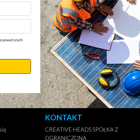
ie powyższych
KONTAKT
się
CREATIVE HEADS SPÓŁKA Z
OGRANICZONĄ