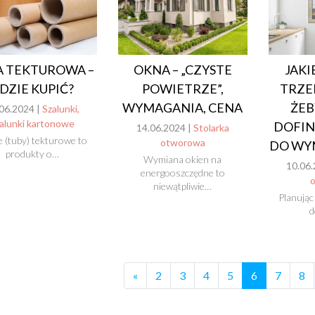
A TEKTUROWA –
OKNA – „CZYSTE
JAKI
DZIE KUPIĆ?
POWIETRZE”,
TRZE
WYMAGANIA, CENA
ŻEB
06.2024 |
Szalunki,
alunki kartonowe
DOFI
14.06.2024 |
Stolarka
e (tuby) tekturowe to
otworowa
DO WY
produkty o…
Wymiana okien na
10.06.
energooszczędne to
niewątpliwie…
Planując
d
«
2
3
4
5
6
7
8