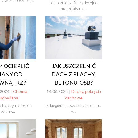
chówce z posypką…
Jeśli czujesz, że tradycyjne
materiały na…
 OCIEPLIĆ
JAK USZCZELNIĆ
IANY OD
DACH Z BLACHY,
WNĄTRZ?
BETONU, OSB?
.2024 |
Chemia
14.06.2024 |
Dachy, pokrycia
udowlana
dachowe
 to, czym ocieplić
Z biegiem lat szczelność dachu
ściany…
–…