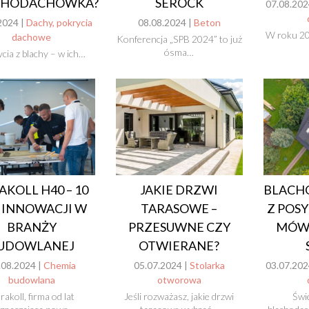
CHODACHÓWKA?
SEROCK
07.08.202
2024 |
Dachy, pokrycia
08.08.2024 |
Beton
W roku 20
dachowe
Konferencja „SPB 2024” to już
ósma…
cia z blachy – w ich…
AKOLL H40 – 10
JAKIE DRZWI
BLACH
 INNOWACJI W
TARASOWE –
Z POSY
BRANŻY
PRZESUWNE CZY
MÓWI
UDOWLANEJ
OTWIERANE?
.08.2024 |
Chemia
05.07.2024 |
Stolarka
03.07.202
budowlana
otworowa
rakoll, firma od lat
Jeśli rozważasz, jakie drzwi
Świ