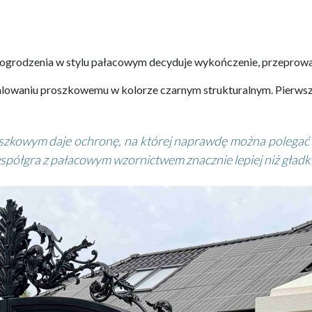
ogrodzenia w stylu pałacowym decyduje wykończenie, przeprowa
owaniu proszkowemu w kolorze czarnym strukturalnym. Pierwszy e
kowym daje ochronę, na której naprawdę można polegać prz
łgra z pałacowym wzornictwem znacznie lepiej niż gładk