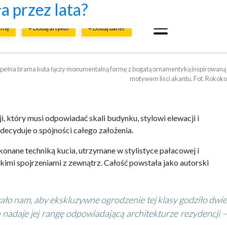
cji?
budowy firmy ETANCO
budową?
ństwa i bezawaryjności
znych?
a przez lata?
irmę
+ Dodaj artykuł
+ Dodaj baner
ełna brama kuta łączy monumentalną formę z bogatą ornamentyką inspirowaną 

motywem liści akantu. Fot. Rokoko
 który musi odpowiadać skali budynku, stylowi elewacji i
decyduje o spójności całego założenia.
onane techniką kucia, utrzymane w stylistyce pałacowej i
kimi spojrzeniami z zewnątrz. Całość powstała jako autorski
żało nam, aby ekskluzywne ogrodzenie tej klasy godziło dwie
 nadaje jej rangę odpowiadającą architekturze rezydencji –