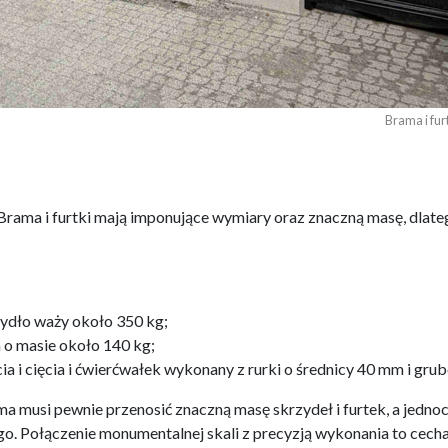
Brama i fu
. Brama i furtki mają imponujące wymiary oraz znaczną masę, dla
zydło waży około 350 kg;
a o masie około 140 kg;
a i cięcia i ćwierćwałek wykonany z rurki o średnicy 40 mm i gru
a musi pewnie przenosić znaczną masę skrzydeł i furtek, a jedno
o. Połączenie monumentalnej skali z precyzją wykonania to cecha