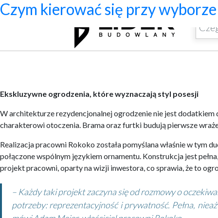
Ekskluzywne ogrodzenia z pał
Program do projektowania wenty
Jak zaprojektować ścianę telewizy
Systemy zamocowań dachów płas
Dom z prefabrykatów opinie – c
Nowoczesne bramy przesuwne: wy
Jak dobrać maskownicę karnisza
Licznik Geigera w kontroli mate
Jak ograniczyć ryzyko przestoj
Czym kierować się przy wyborze 
Archiwa
Ekskluzywne ogrodzenia, które wyznaczają styl posesji
W architekturze rezydencjonalnej ogrodzenie nie jest dodatkiem 
charakterowi otoczenia. Brama oraz furtki budują pierwsze wraże
Realizacja pracowni Rokoko została pomyślana właśnie w tym duch
połączone wspólnym językiem ornamentu. Konstrukcja jest pełna, 
projekt pracowni, oparty na wizji inwestora, co sprawia, że to 
– Każdy taki projekt zaczyna się od rozmowy o oczekiwan
potrzeby: reprezentacyjność i prywatność. Pełna, niea