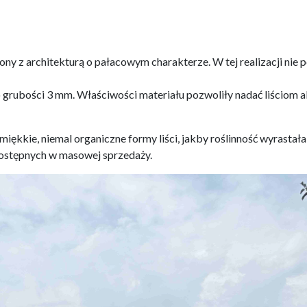
zony z architekturą o pałacowym charakterze. W tej realizacji nie
ubości 3 mm. Właściwości materiału pozwoliły nadać liściom akan
 miękkie, niemal organiczne formy liści, jakby roślinność wyrastała
ostępnych w masowej sprzedaży.