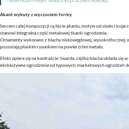
mówi Adam Mejer, właściciel pracowni Rokoko.
Akant wykuty z wyczuciem formy
Sercem całej kompozycji są liście akantu, motyw od stuleci kojar
stanowi integralną część metalowej tkanki ogrodzenia.
Ornamenty wykonano z blachy niskowęglowej, wysokotłocznej, o gr
pozostają płaskim rysunkiem na powierzchni metalu.
Efekt opiera się na kontraście: twarda, ciężka blacha układa się w
ekskluzywne ogrodzenia od typowych, marketowych ogrodzeń d