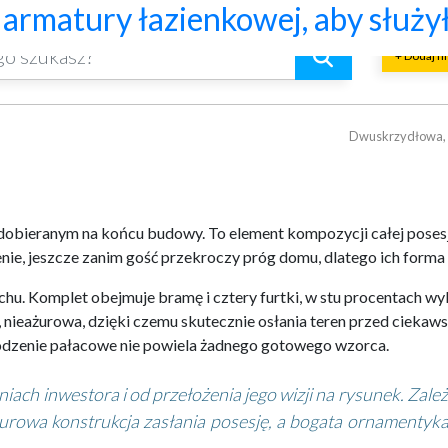
acowym rozmachem
lacji mechanicznej
jną, która pasuje do całej aranża
kich i skośnych oraz lekkiej o
o naprawdę warto ocenić przed 
znaczniki trwałości, bezpiecze
? Praktyczny poradnik
riałów budowlanych i złomu
ów przy pracy maszyn geotechnic
armatury łazienkowej, aby służył
+ Dodaj f
Dwuskrzydłowa, p
dobieranym na końcu budowy. To element kompozycji całej posesji,
nie, jeszcze zanim gość przekroczy próg domu, dlatego ich forma 
u. Komplet obejmuje bramę i cztery furtki, w stu procentach wyk
nieażurowa, dzięki czemu skutecznie osłania teren przed ciekaws
ogrodzenie pałacowe nie powiela żadnego gotowego wzorca.
iach inwestora i od przełożenia jego wizji na rysunek. Zale
żurowa konstrukcja zasłania posesję, a bogata ornamentyka