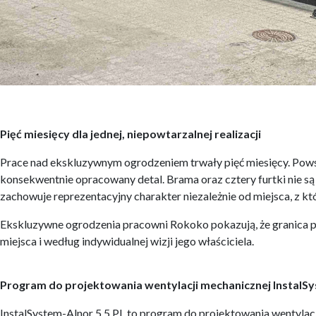
Pięć miesięcy dla jednej, niepowtarzalnej realizacji
Prace nad ekskluzywnym ogrodzeniem trwały pięć miesięcy. Powsta
konsekwentnie opracowany detal. Brama oraz cztery furtki nie są 
zachowuje reprezentacyjny charakter niezależnie od miejsca, z któ
Ekskluzywne ogrodzenia pracowni Rokoko pokazują, że granica p
miejsca i według indywidualnej wizji jego właściciela.
Program do projektowania wentylacji mechanicznej InstalSy
InstalSystem-Alnor 5.5 PL to program do projektowania wentylac