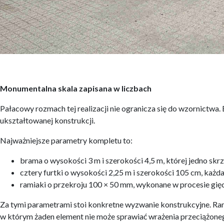
Monumentalna skala zapisana w liczbach
Pałacowy rozmach tej realizacji nie ogranicza się do wzornictwa
ukształtowanej konstrukcji.
Najważniejsze parametry kompletu to:
brama o wysokości 3 m i szerokości 4,5 m, której jedno skr
cztery furtki o wysokości 2,25 m i szerokości 105 cm, każd
ramiaki o przekroju 100 × 50 mm, wykonane w procesie gięci
Za tymi parametrami stoi konkretne wyzwanie konstrukcyjne. Ram
w którym żaden element nie może sprawiać wrażenia przeciążoneg