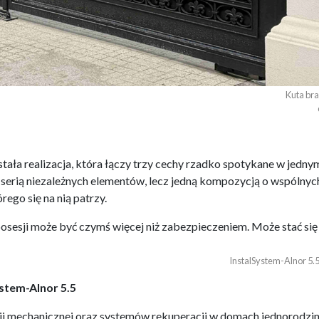
Kuta bra
ła realizacja, która łączy trzy cechy rzadko spotykane w jednym
serią niezależnych elementów, lecz jedną kompozycją o wspólnych 
rego się na nią patrzy.
osesji może być czymś więcej niż zabezpieczeniem. Może stać si
InstalSystem-Alnor 5.5
stem-Alnor 5.5
ji mechanicznej oraz systemów rekuperacji w domach jednorodzin