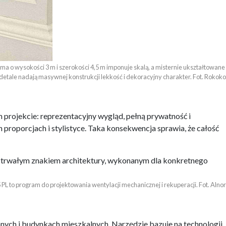
ma o wysokości 3 m i szerokości 4,5 m imponuje skalą, a misternie ukształtowane 

detale nadają masywnej konstrukcji lekkość i dekoracyjny charakter. Fot. Rokoko
 projekcie: reprezentacyjny wygląd, pełną prywatność i
proporcjach i stylistyce. Taka konsekwencja sprawia, że całość
ę trwałym znakiem architektury, wykonanym dla konkretnego
 PL to program do projektowania wentylacji mechanicznej i rekuperacji. Fot. Alnor
nych i budynkach mieszkalnych. Narzędzie bazuje na technologii