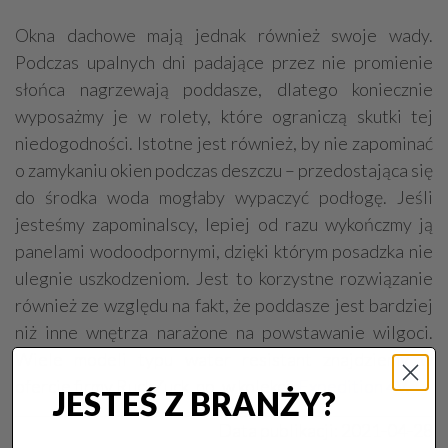
Okna dachowe mają jednak również swoje wady.
Podczas upalnych dni padające przez nie promienie
słońca nagrzewają poddasze, dlatego koniecznie
wyposażmy je w rolety, które ograniczą skutki tej
niedogodności. Istotne jest również, by nie zapominać
o zamykaniu okien podczas deszczu – przedostająca się
do środka woda mogłaby wypaczyć podłogę. Jeśli
jesteśmy zapominalscy, lepiej od razu wykończmy ją
panelami wodoodpornymi, dzięki którym posadzka nie
ulegnie uszkodzeniom. Jest to korzystne rozwiązanie
również ze względu na fakt, że poddasze jest bardziej
niż inne wnętrza narażone na powstawanie wilgoci.
Wiele modeli typu water resistant znajdziemy w
ofercie firmy RuckZuck, np. w kolekcji
Expedition 4V
.
JESTEŚ Z BRANŻY?
Data publikacji:
2021-04-28