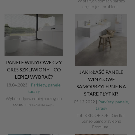
W starych domach bardzo
często jest problem...
PANELE WINYLOWE CZY
GRES SZKLIWIONY – CO
JAK KŁAŚĆ PANELE
LEPIEJ WYBRAĆ?
WINYLOWE
18.04.2023 |
Parkiety, panele,
SAMOPRZYLEPNE NA
tarasy
STARE PŁYTKI?
Wybór odpowiedniej podłogi do
05.12.2022 |
Parkiety, panele,
domu, mieszkania czy...
tarasy
fot. BRICOFLOR | Gerflor
Senso Samoprzylepne
Premium...