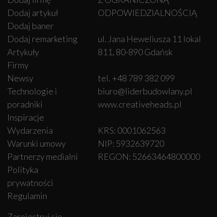
Dodaj artykuł
ODPOWIEDZIALNOŚCIĄ
Dodaj baner
Dodaj remarketing
ul. Jana Heweliusza 11 lokal
Artykuły
811, 80-890 Gdańsk
Firmy
Newsy
tel. +48 789 382 099
Technologie i
biuro@liderbudowlany.pl
poradniki
www.creativeheads.pl
Inspiracje
Wydarzenia
KRS: 0001062563
Warunki umowy
NIP: 5932639720
Partnerzy medialni
REGON: 52663464800000
Polityka
prywatności
Regulamin
Zarejestruj się