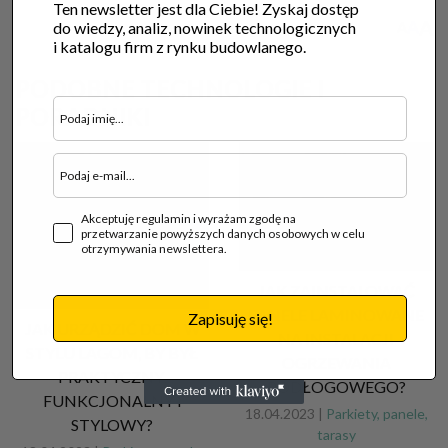
Ten newsletter jest dla Ciebie! Zyskaj dostęp
A
A
do wiedzy, analiz, nowinek technologicznych
A
i katalogu firm z rynku budowlanego.
PODOBNE TECHNOLOGIE I
PORADNIKI
Akceptuję regulamin i wyrażam zgodę na
przetwarzanie powyższych danych osobowych w celu
otrzymywania newslettera.
JAK ZAINSTALOWAĆ
PANELE LAMINOWANE
Zapisuję się!
JAK URZĄDZIĆ DOM W
NA INSTALACJI
STYLU LAGOM, BY BYŁ
OGRZEWANIA
PRAKTYCZNY,
PODŁOGOWEGO?
FUNKCJONALNY I
18.04.2023 |
Parkiety, panele,
STYLOWY?
tarasy