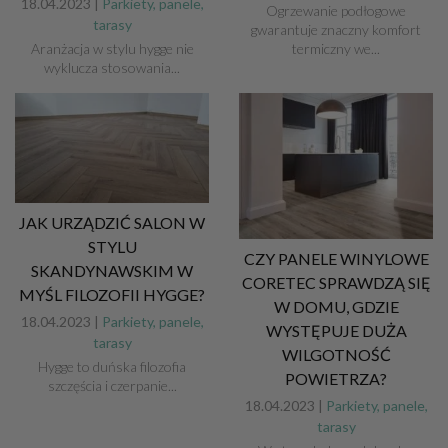
18.04.2023 |
Parkiety, panele,
Ogrzewanie podłogowe
tarasy
gwarantuje znaczny komfort
termiczny we...
Aranżacja w stylu hygge nie
wyklucza stosowania...
JAK URZĄDZIĆ SALON W
STYLU
CZY PANELE WINYLOWE
SKANDYNAWSKIM W
CORETEC SPRAWDZĄ SIĘ
MYŚL FILOZOFII HYGGE?
W DOMU, GDZIE
18.04.2023 |
Parkiety, panele,
WYSTĘPUJE DUŻA
tarasy
WILGOTNOŚĆ
Hygge to duńska filozofia
POWIETRZA?
szczęścia i czerpanie...
18.04.2023 |
Parkiety, panele,
tarasy