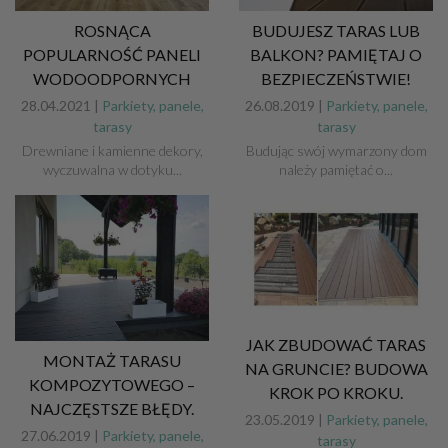
ROSNĄCA
BUDUJESZ TARAS LUB
POPULARNOŚĆ PANELI
BALKON? PAMIĘTAJ O
WODOODPORNYCH
BEZPIECZEŃSTWIE!
28.04.2021 |
Parkiety, panele,
26.08.2019 |
Parkiety, panele,
tarasy
tarasy
Drewniane i kamienne dekory,
Budując swój wymarzony dom
wyczuwalna w dotyku...
należy pamiętać o...
JAK ZBUDOWAĆ TARAS
MONTAŻ TARASU
NA GRUNCIE? BUDOWA
KOMPOZYTOWEGO –
KROK PO KROKU.
NAJCZĘSTSZE BŁĘDY.
23.05.2019 |
Parkiety, panele,
27.06.2019 |
Parkiety, panele,
tarasy