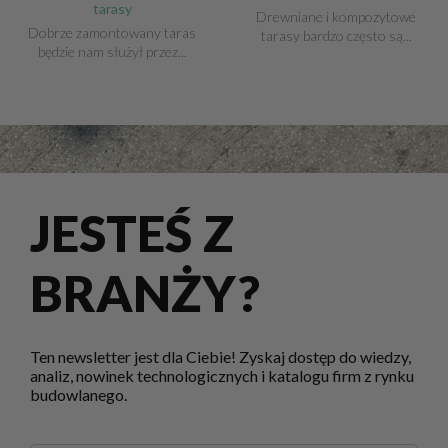
tarasy
Drewniane i kompozytowe
Dobrze zamontowany taras
tarasy bardzo często są...
będzie nam służył przez...
JESTEŚ Z
BRANŻY?
Ten newsletter jest dla Ciebie! Zyskaj dostęp do wiedzy,
analiz, nowinek technologicznych i katalogu firm z rynku
budowlanego.