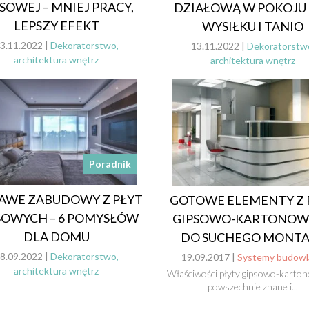
SOWEJ – MNIEJ PRACY,
DZIAŁOWĄ W POKOJU
LEPSZY EFEKT
WYSIŁKU I TANIO
3.11.2022 |
Dekoratorstwo,
13.11.2022 |
Dekoratorstw
architektura wnętrz
architektura wnętrz
Poradnik
AWE ZABUDOWY Z PŁYT
GOTOWE ELEMENTY Z 
SOWYCH – 6 POMYSŁÓW
GIPSOWO-KARTONOW
DLA DOMU
DO SUCHEGO MONT
8.09.2022 |
Dekoratorstwo,
19.09.2017 |
Systemy budowl
architektura wnętrz
Właściwości płyty gipsowo-karton
powszechnie znane i...