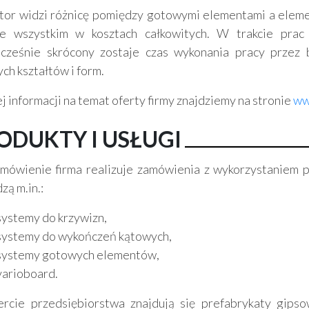
tor widzi różnicę pomiędzy gotowymi elementami a elem
e wszystkim w kosztach całkowitych. W trakcie prac 
cześnie skrócony zostaje czas wykonania pracy przez
ch kształtów i form.
j informacji na temat oferty firmy znajdziemy na stronie
ww
ODUKTY I USŁUGI
mówienie firma realizuje zamówienia z wykorzystaniem p
zą m.in.:
systemy do krzywizn,
systemy do wykończeń kątowych,
systemy gotowych elementów,
varioboard.
rcie przedsiębiorstwa znajdują się prefabrykaty gip