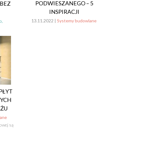
PODWIESZANEGO – 5
 BEZ
INSPIRACJI
13.11.2022 |
Systemy budowlane
o,
PŁYT
YCH
AŻU
ane
owej są