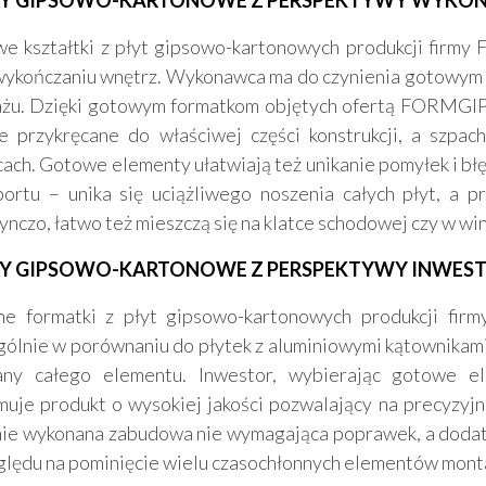
TY GIPSOWO-KARTONOWE Z PERSPEKTYWY WYKO
e kształtki z płyt gipsowo-kartonowych produkcji firm
wykończaniu wnętrz. Wykonawca ma do czynienia gotowym
żu. Dzięki gotowym formatkom objętych ofertą FORMGIPS 
e przykręcane do właściwej części konstrukcji, a szpa
cach. Gotowe elementy ułatwiają też unikanie pomyłek i bł
portu – unika się uciążliwego noszenia całych płyt, a 
ynczo, łatwo też mieszczą się na klatce schodowej czy w wi
Y GIPSOWO-KARTONOWE Z PERSPEKTYWY INWES
ne formatki z płyt gipsowo-kartonowych produkcji fi
gólnie w porównaniu do płytek z aluminiowymi kątownikami
any całego elementu. Inwestor, wybierając gotowe
muje produkt o wysokiej jakości pozwalający na precyzyjn
nie wykonana zabudowa nie wymagająca poprawek, a dodatk
ględu na pominięcie wielu czasochłonnych elementów mont