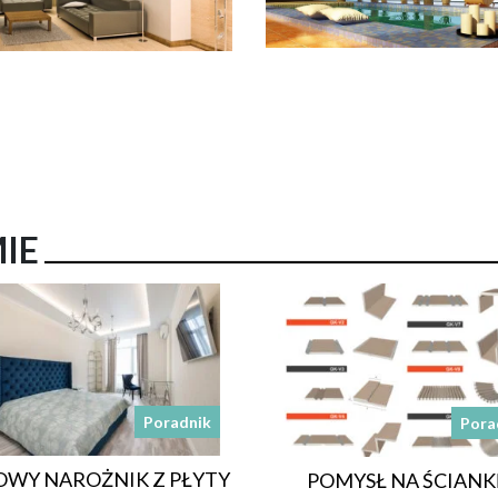
MIE
Poradnik
Pora
WY NAROŻNIK Z PŁYTY
POMYSŁ NA ŚCIANK