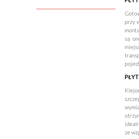
PŁY
Gotow
przy 
monta
są on
miejs
trans
pojed
PŁYT
Klejo
szcze
wymi
otrzy
ideal
ze wz