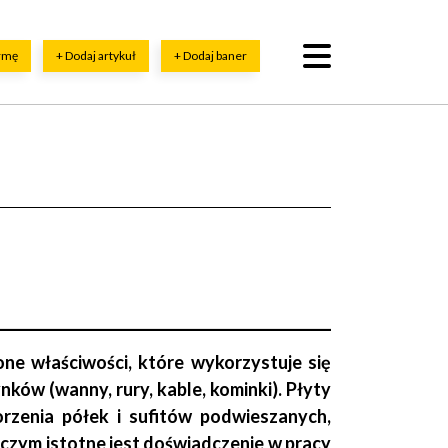
irmę
+ Dodaj artykuł
+ Dodaj baner
ne właściwości, które wykorzystuje się
ów (wanny, rury, kable, kominki). Płyty
rzenia półek i sufitów podwieszanych,
z czym istotne jest doświadczenie w pracy