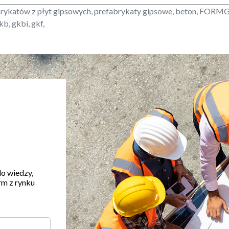
brykatów z płyt gipsowych, prefabrykaty gipsowe, beton, FORMG
b, gkbi, gkf,
do wiedzy,
rm z rynku