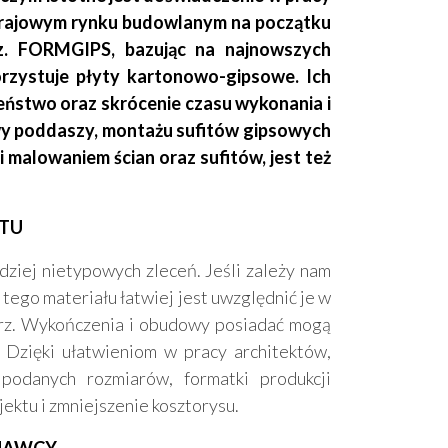
a krajowym rynku budowlanym na początku
rz. FORMGIPS, bazując na najnowszych
orzystuje płyty kartonowo-gipsowe. Ich
eństwo oraz skrócenie czasu wykonania i
wy poddaszy, montażu sufitów gipsowych
malowaniem ścian oraz sufitów, jest też
KTU
ziej nietypowych zleceń. Jeśli zależy nam
 tego materiału łatwiej jest uwzględnić je w
nętrz. Wykończenia i obudowy posiadać mogą
. Dzięki ułatwieniom w pracy architektów,
podanych rozmiarów, formatki produkcji
ktu i zmniejszenie kosztorysu.