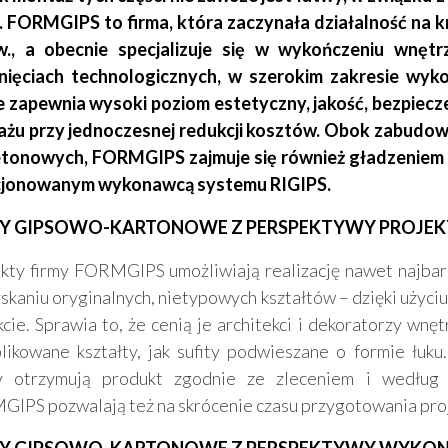
i. FORMGIPS to firma, która zaczynała działalność n
w., a obecnie specjalizuje się w wykończeniu wnęt
nięciach technologicznych, w szerokim zakresie wyk
e zapewnia wysoki poziom estetyczny, jakość, bezpiecz
żu przy jednoczesnej redukcji kosztów. Obok zabudo
etonowych, FORMGIPS zajmuje się również gładzeniem i 
cjonowanym wykonawcą systemu RIGIPS.
Y GIPSOWO-KARTONOWE Z PERSPEKTYWY PROJE
kty firmy FORMGIPS umożliwiają realizację nawet najbard
skaniu oryginalnych, nietypowych kształtów – dzięki użyciu
kcie. Sprawia to, że cenią je architekci i dekoratorzy w
likowane kształty, jak sufity podwieszane o formie łuku
y otrzymują produkt zgodnie ze zleceniem i według 
IPS pozwalają też na skrócenie czasu przygotowania proje