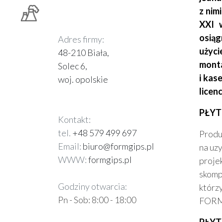
z nim
XXI 
osiąg
Adres firmy:
użyci
48-210 Biała,
monta
Solec 6,
i kas
woj. opolskie
licen
PŁYT
Kontakt:
tel.
+48 579 499 697
Produ
Email:
biuro@formgips.pl
na uzy
WWW:
formgips.pl
proje
skomp
Godziny otwarcia:
którz
Pn - Sob: 8:00 - 18:00
FORMG