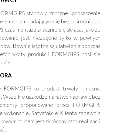
NAWCY
y FORMGIPS stanowią znaczne uproszczenie
 elementem nadającym się bezpośrednio do
czas montażu znacznie się skraca, jako że
chlowanie jest niezbędne tylko w pewnych
ędów. Równie istotne są ułatwienia podczas
prefabrykaty produkcji FORMGIPS nosi się
ndzie.
TORA
rmy FORMGIPS to produkt trwały i mocny,
. Wszelkie uszkodzenia łatwo naprawić bez
 elementy proponowane przez FORMGIPS
e wykonanie. Satysfakcje Klienta zapewnia
owym atutem jest skrócony czas realizacji
ażu.