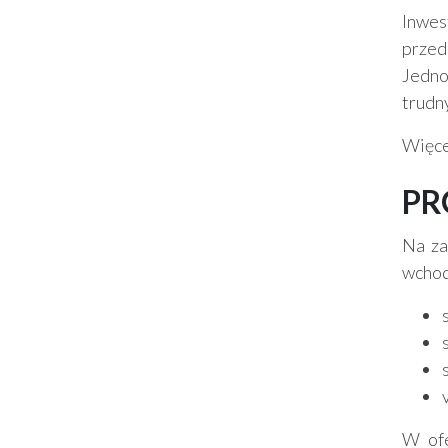
Inwes
przed
Jedno
trudny
Więce
PR
Na za
wchod
W ofe