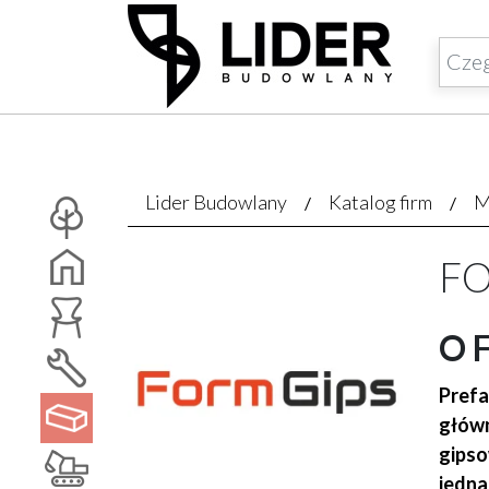
Lider Budowlany
Katalog firm
M
F
O 
Prefa
główn
gipso
jedna