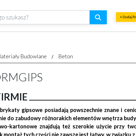
+ Dodaj f
ateriały Budowlane
Beton
ORMGIPS
FIRMIE
brykaty gipsowe posiadają powszechnie znane i cenio
ie do zabudowy różnorakich elementów wnętrza budynk
wo-kartonowe znajdują też szerokie użycie przy two
k montaż tych części nie zawsze jest łatwy, w związku 