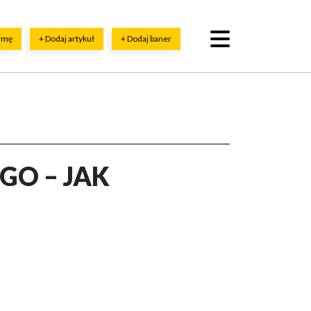
irmę
+ Dodaj artykuł
+ Dodaj baner
GO – JAK