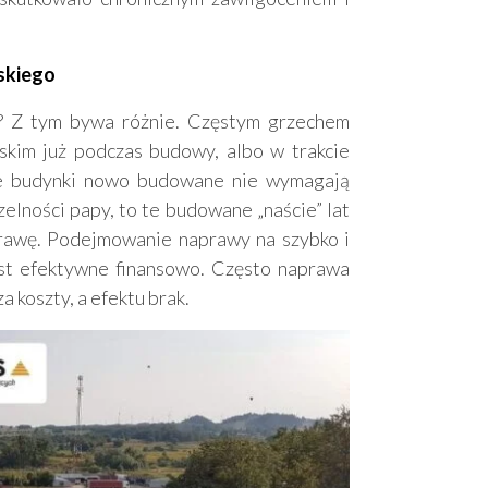
askiego
 ? Z tym bywa różnie. Częstym grzechem
skim już podczas budowy, albo w trakcie
le budynki nowo budowane nie wymagają
zelności papy, to te budowane „naście” lat
rawę. Podejmowanie naprawy na szybko i
est efektywne finansowo. Często naprawa
a koszty, a efektu brak.