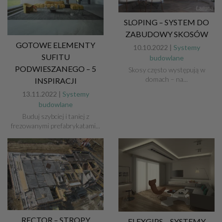
SLOPING – SYSTEM DO
ZABUDOWY SKOSÓW
GOTOWE ELEMENTY
10.10.2022 |
Systemy
SUFITU
budowlane
PODWIESZANEGO – 5
Skosy często występują w
domach – na...
INSPIRACJI
13.11.2022 |
Systemy
budowlane
Buduj szybciej i taniej z
frezowanymi prefabrykatami...
RECTOR – STROPY
FLEXGIPS – SYSTEMY