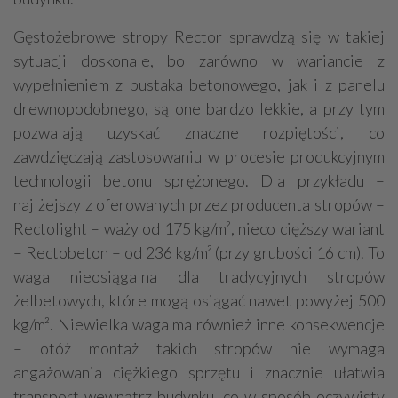
Gęstożebrowe stropy Rector sprawdzą się w takiej
sytuacji doskonale, bo zarówno w wariancie z
wypełnieniem z pustaka betonowego, jak i z panelu
drewnopodobnego, są one bardzo lekkie, a przy tym
pozwalają uzyskać znaczne rozpiętości, co
zawdzięczają zastosowaniu w procesie produkcyjnym
technologii betonu sprężonego. Dla przykładu –
najlżejszy z oferowanych przez producenta stropów –
Rectolight – waży od 175 kg/m², nieco cięższy wariant
– Rectobeton – od 236 kg/m² (przy grubości 16 cm). To
waga nieosiągalna dla tradycyjnych stropów
żelbetowych, które mogą osiągać nawet powyżej 500
kg/m². Niewielka waga ma również inne konsekwencje
– otóż montaż takich stropów nie wymaga
angażowania ciężkiego sprzętu i znacznie ułatwia
transport wewnątrz budynku, co w sposób oczywisty