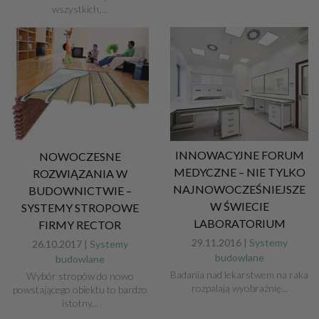
wszystkich,...
INNOWACYJNE FORUM
NOWOCZESNE
MEDYCZNE – NIE TYLKO
ROZWIĄZANIA W
NAJNOWOCZEŚNIEJSZE
BUDOWNICTWIE –
W ŚWIECIE
SYSTEMY STROPOWE
LABORATORIUM
FIRMY RECTOR
29.11.2016 |
Systemy
26.10.2017 |
Systemy
budowlane
budowlane
Badania nad lekarstwem na raka
Wybór stropów do nowo
rozpalają wyobraźnię...
powstającego obiektu to bardzo
istotny...