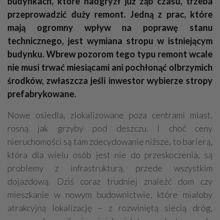
budynkach, które nadgryzł już ząb czasu, trzeba
przeprowadzić duży remont. Jedną z prac, które
mają ogromny wpływ na poprawę stanu
technicznego, jest wymiana stropu w istniejącym
budynku. Wbrew pozorom tego typu remont wcale
nie musi trwać miesiącami ani pochłonąć olbrzymich
środków, zwłaszcza jeśli inwestor wybierze stropy
prefabrykowane.
Nowe osiedla, zlokalizowane poza centrami miast,
rosną jak grzyby pod deszczu. I choć ceny
nieruchomości są tam zdecydowanie niższe, to barierą,
która dla wielu osób jest nie do przeskoczenia, są
problemy z infrastrukturą, przede wszystkim
dojazdową. Dziś coraz trudniej znaleźć dom czy
mieszkanie w nowym budownictwie, które miałoby
atrakcyjną lokalizację – z rozwiniętą siecią dróg,