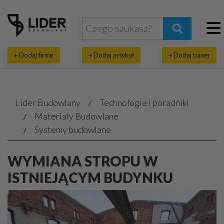
+ Dodaj firmę
+ Dodaj artykuł
+ Dodaj baner
Lider Budowlany
Technologie i poradniki
Materiały Budowlane
Systemy budowlane
WYMIANA STROPU W
ISTNIEJĄCYM BUDYNKU