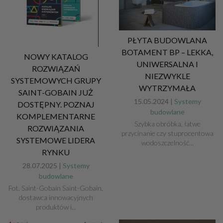
PŁYTA BUDOWLANA
BOTAMENT BP – LEKKA,
NOWY KATALOG
UNIWERSALNA I
ROZWIĄZAŃ
NIEZWYKLE
SYSTEMOWYCH GRUPY
WYTRZYMAŁA
SAINT-GOBAIN JUŻ
15.05.2024 |
Systemy
DOSTĘPNY. POZNAJ
budowlane
KOMPLEMENTARNE
Szybka obróbka, łatwe
ROZWIĄZANIA
przycinanie czy stuprocentowa
SYSTEMOWE LIDERA
wodoszczelność...
RYNKU
28.07.2025 |
Systemy
budowlane
Fot. Saint-Gobain Saint-Gobain,
dostawca innowacyjnych
produktów i...