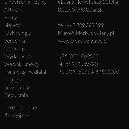
Dodaj remarketing
ul. Jana Heweliusza 11 lokal
Artykuły
811, 80-890 Gdańsk
Firmy
Newsy
tel. +48 789 382 099
Technologie i
biuro@liderbudowlany.pl
poradniki
www.creativeheads.pl
Inspiracje
Wydarzenia
KRS: 0001062563
Warunki umowy
NIP: 5932639720
Partnerzy medialni
REGON: 52663464800000
Polityka
prywatności
Regulamin
Zarejestruj się
Zaloguj się