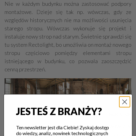
Nie w każdym budynku można zastosować podpory
montażowe. Dzieje się tak np. wówczas, gdy ze
względów historycznych nie ma możliwości usunięcia
starego stropu. Wówczas wykonuje się projekt i
instaluje nowy strop nad starym. Świetnie sprawdzi się
tu system Rectolight, bo umożliwia on montaż nowego
stropu częściowo pomiędzy elementami stropu
istniejącego w budynku, co pozwala zaoszczędzić
cenną przestrzeń.
JESTEŚ Z BRANŻY?
fot. RECTOR 
Montaż bezpodporowy wykonuje się także wówczas,
Ten newsletter jest dla Ciebie! Zyskaj dostęp
do wiedzy, analiz, nowinek technologicznych
gdy pomieszczenia są bardzo wysokie lub gdy