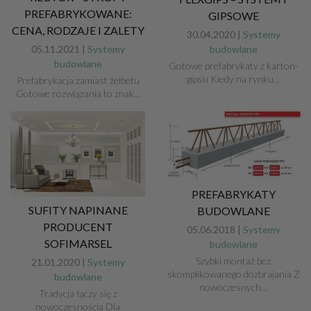
PREFABRYKOWANE:
GIPSOWE
CENA, RODZAJE I ZALETY
30.04.2020 |
Systemy
05.11.2021 |
Systemy
budowlane
budowlane
Gotowe prefabrykaty z karton-
gipsu Kiedy na rynku...
Prefabrykacja zamiast żelbetu
Gotowe rozwiązania to znak...
PREFABRYKATY
SUFITY NAPINANE
BUDOWLANE
PRODUCENT
05.06.2018 |
Systemy
SOFIMARSEL
budowlane
Szybki montaż bez
21.01.2020 |
Systemy
skomplikowanego dozbrajania Z
budowlane
nowoczesnych...
Tradycja łączy się z
nowoczesnością Dla