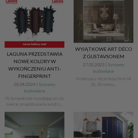
WYJĄTKOWE ART DÉCO
LAGUNA PRZEDSTAWIA
Z GUSTAVSONEM
NOWE KOLORY W
27.02.2023 |
Systemy
WYKOŃCZENIU ANTI-
budowlane
FINGERPRINT
Inspirujący się przepychem lat
20. XX wieku...
03.04.2024 |
Systemy
budowlane
W dynamicznie rozwijającym się
świecie projektowania wnętrz...