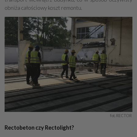
obniża całościowy koszt remontu.
fot. RECTOR 
Rectobeton czy Rectolight?