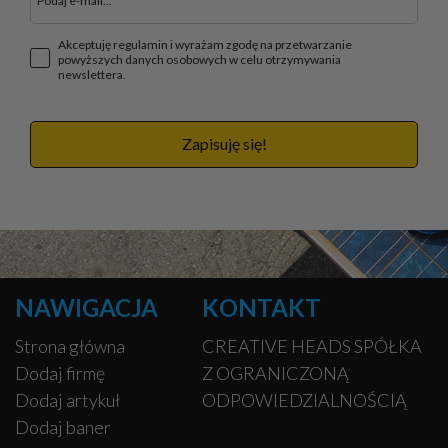
Akceptuję regulamin i wyrażam zgodę na przetwarzanie
powyższych danych osobowych w celu otrzymywania
newslettera.
Zapisuję się!
NAWIGACJA
KONTAKT
Strona główna
CREATIVE HEADS SPÓŁKA
Dodaj firmę
Z OGRANICZONĄ
Dodaj artykuł
ODPOWIEDZIALNOŚCIĄ
Dodaj baner