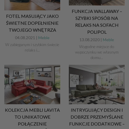
FUNKCJA WALLAWAY –
FOTEL MASUJĄCY JAKO
SZYBKI SPOSÓB NA
ŚWIETNE DOPEŁNIENIE
RELAKS NA SOFACH
TWOJEGO WNĘTRZA
POLIPOL
04.08.2021 |
Meble
13.08.2020 |
Meble
W zabieganym i szybkim świecie
Wygodne miejsce do
relaks i...
wypoczynku we własnym
domu...
KOLEKCJA MEBLI LAVITA
INTRYGUJĄCY DESIGN I
TO UNIKATOWE
DOBRZE PRZEMYŚLANE
POŁĄCZENIE
FUNKCJE DODATKOWE –