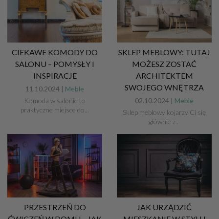
CIEKAWE KOMODY DO
SKLEP MEBLOWY: TUTAJ
SALONU – POMYSŁY I
MOŻESZ ZOSTAĆ
INSPIRACJE
ARCHITEKTEM
SWOJEGO WNĘTRZA
11.10.2024 |
Meble
Komoda w salonie to
02.10.2024 |
Meble
praktyczne miejsce do...
Sklep meblowy kojarzy Ci się
głównie z...
PRZESTRZEŃ DO
JAK URZĄDZIĆ
ĆWICZEŃ W DOMU – JAK
MIESZKANIE W STYLU