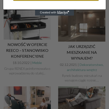
wyróżnić możemy kilka...
NOWOŚĆ W OFERCIE
JAK URZĄDZIĆ
REECO – STANOWISKO
MIESZKANIE NA
KONFERENCYJNE
WYNAJEM?
18.10.2022 |
Meble
02.12.2021 |
Dekoratorstwo,
Grupa RENEX poinformowała o
architektura wnętrz
wprowadzeniu do stałej...
Rynek budowy mieszkań na
wynajem ciągle rośnie....