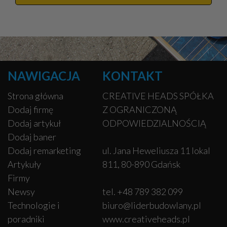
NAWIGACJA
KONTAKT
Strona główna
CREATIVE HEADS SPÓŁKA
Dodaj firmę
Z OGRANICZONĄ
Dodaj artykuł
ODPOWIEDZIALNOŚCIĄ
Dodaj baner
Dodaj remarketing
ul. Jana Heweliusza 11 lokal
Artykuły
811, 80-890 Gdańsk
Firmy
Newsy
tel. +48 789 382 099
Technologie i
biuro@liderbudowlany.pl
poradniki
www.creativeheads.pl