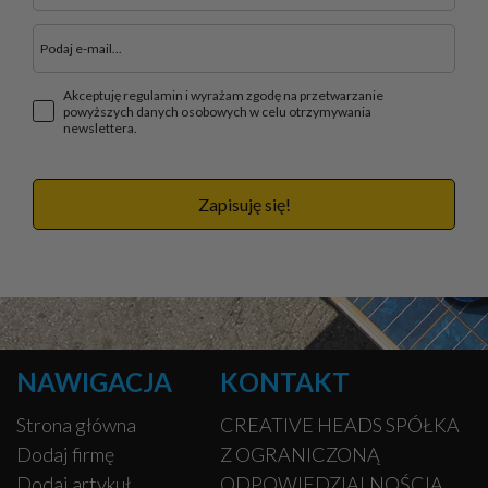
Akceptuję regulamin i wyrażam zgodę na przetwarzanie
powyższych danych osobowych w celu otrzymywania
newslettera.
Zapisuję się!
NAWIGACJA
KONTAKT
Strona główna
CREATIVE HEADS SPÓŁKA
Dodaj firmę
Z OGRANICZONĄ
Dodaj artykuł
ODPOWIEDZIALNOŚCIĄ