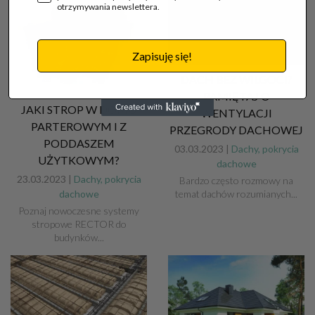
otrzymywania newslettera.
Zapisuję się!
DACH BEZ WILGOCI?
PAMIĘTAJ O
JAKI STROP W DOMU
WENTYLACJI
PARTEROWYM I Z
PRZEGRODY DACHOWEJ
PODDASZEM
03.03.2023 |
Dachy, pokrycia
UŻYTKOWYM?
dachowe
23.03.2023 |
Dachy, pokrycia
Bardzo często rozmowy na
dachowe
temat dachów rozumianych...
Poznaj nowoczesne systemy
stropowe RECTOR do
budynków...