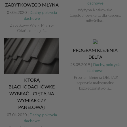
dachowe
ZABYTKOWEGO MŁYNA
Wyżyna Krakowsko
07.05.2020 |
Dachy, pokrycia
Częstochowska to dla każdego
dachowe
miłośnika...
Zabytkowy Wielki Młyn w
Gdańsku ma już...
PROGRAM KLEJENIA
DELTA
25.09.2019 |
Dachy, pokrycia
dachowe
Program klejenia DELTA®
KTÓRĄ
zapewnia maksymalne
BLACHODACHÓWKĘ
bezpieczeństwo, z...
WYBRAĆ – CIĘTĄ NA
WYMIAR CZY
PANELOWĄ?
07.04.2020 |
Dachy, pokrycia
dachowe