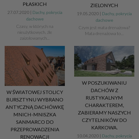
PŁASKICH
ZIELONYCH
27.07.2020 |
Dachy, pokrycia
19.05.2020 |
Dachy, pokrycia
dachowe
dachowe
Czasy, w których na
Czym jest mata drenażowa?
nieużytkowych, źle
Mata drenażowa to...
zaizolowanych...
W POSZUKIWANIU
DACHÓW Z
W ŚWIATOWEJ STOLICY
RUSTYKALNYM
BURSZTYNU WYBRANO
CHARAKTEREM,
ANTYCZNĄ DACHÓWKĘ
ZABIERAMY NASZYCH
MNICH-MNISZKA
CZYTELNIKÓW DO
SANMARCO DO
KARKOWA.
PRZEPROWADZENIA
10.04.2020 |
Dachy, pokrycia
RENOWACJI