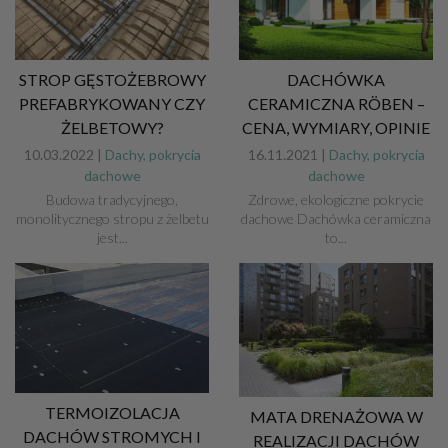
STROP GĘSTOŻEBROWY
DACHÓWKA
PREFABRYKOWANY CZY
CERAMICZNA RÖBEN –
ŻELBETOWY?
CENA, WYMIARY, OPINIE
10.03.2022 |
Dachy, pokrycia
16.11.2021 |
Dachy, pokrycia
dachowe
dachowe
Budowa tradycyjnego,
Zdrowe, ekologiczne pokrycie
monolitycznego stropu z żelbetu
dachowe Dachówka ceramiczna
jest...
to...
TERMOIZOLACJA
MATA DRENAŻOWA W
DACHÓW STROMYCH I
REALIZACJI DACHÓW