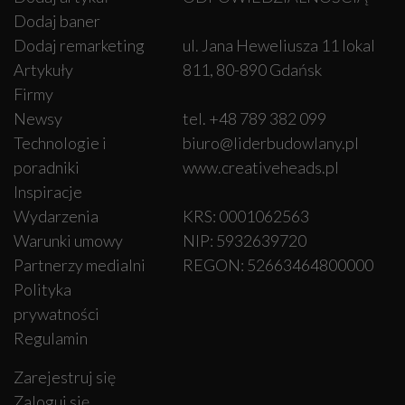
Dodaj baner
Dodaj remarketing
ul. Jana Heweliusza 11 lokal
Artykuły
811, 80-890 Gdańsk
Firmy
Newsy
tel. +48 789 382 099
Technologie i
biuro@liderbudowlany.pl
poradniki
www.creativeheads.pl
Inspiracje
Wydarzenia
KRS: 0001062563
Warunki umowy
NIP: 5932639720
Partnerzy medialni
REGON: 52663464800000
Polityka
prywatności
Regulamin
Zarejestruj się
Zaloguj się