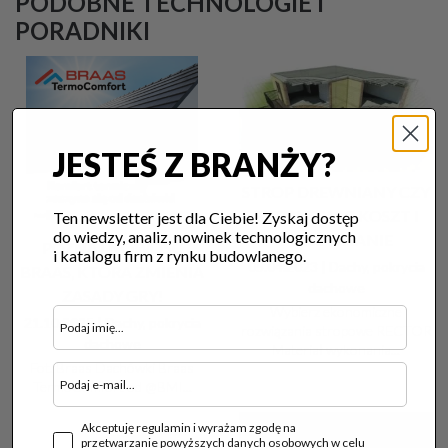
PODOBNE TECHNOLOGIE I
PORADNIKI
JESTEŚ Z BRANŻY?
STROP DREWNIANY CZY
BETONOWY? KOSZT I
Ten newsletter jest dla Ciebie! Zyskaj dostęp
do wiedzy, analiz, nowinek technologicznych
PORÓWNANIE
POZNAJ NOWOŚĆ
i katalogu firm z rynku budowlanego.
05.04.2023 |
Dachy, pokrycia
BRAAS, KTÓRA ZMIENIA
dachowe
ZASADY GRY!
Wybierz ekonomiczne
21.10.2025 |
Dachy, pokrycia
rozwiązania stropowe RECTOR
dachowe
Materiał wykonania...
Fot. Braas Dachówki Braas
TermoComfort od @BMI...
Akceptuję regulamin i wyrażam zgodę na
przetwarzanie powyższych danych osobowych w celu