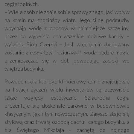
cegieł pełnych.
– Wiele osób nie zdaje sobie sprawy z tego, jaki wpływ
na komin ma chociażby wiatr. Jego silne podmuchy
wpychają wodę z opadów w najmniejsze szczeliny,
przez co wypełnia ona wszelkie możliwe kanały –
wyjaśnia Piotr Czerski – Jeśli więc komin zbudowany
zostanie z cegły tzw. "dziurawki", woda będzie mogła
przemieszczać się w dół, powodując zacieki we
wnętrzu budynku.
Powodem, dla którego klinkierowy komin znajduje się
na listach życzeń wielu inwestorów są oczywiście
także względy estetyczne. Szlachetna cegła
prezentuje się doskonale zarówno w budownictwie
klasycznym, jak i tym nowoczesnym. Zawsze staje się
stylową oraz trwałą ozdobą dachu i całego budynku, a
dla Świętego Mikołaja – zachętą do hojnego