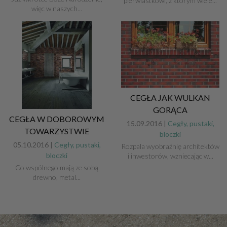
pierwiastkowi, z którym wiele...
więc w naszych...
CEGŁA JAK WULKAN
GORĄCA
CEGŁA W DOBOROWYM
15.09.2016 |
Cegły, pustaki,
TOWARZYSTWIE
bloczki
05.10.2016 |
Cegły, pustaki,
Rozpala wyobraźnię architektów
bloczki
i inwestorów, wzniecając w...
Co wspólnego mają ze sobą
drewno, metal...