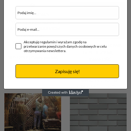
STAN SUROWY
OTWARTY – PROBLEMY Z
MATERIAŁEM I BRAKIEM
DOBREGO
SPRAWDZONEGO
Akceptuję regulamin i wyrażam zgodę na
CEGŁA KLINKIEROWA:
przetwarzanie powyższych danych osobowych w celu
WYKONAWCY.
otrzymywania newslettera.
GDY LICZY SIĘ
08.07.2019 |
Cegły, pustaki,
TRWAŁOŚĆ
bloczki
13.12.2017 |
Cegły, pustaki,
Wybudowaliśmy dla naszych
Zapisuję się!
bloczki
klientów już kilkaset domów...
Trwałość, estetyczność i
opłacalność – to cechy,...