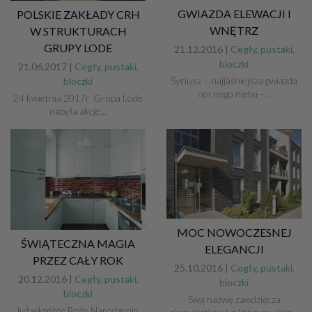
GWIAZDA ELEWACJI I
POLSKIE ZAKŁADY CRH
WNĘTRZ
W STRUKTURACH
GRUPY LODE
21.12.2016 |
Cegły, pustaki,
bloczki
21.06.2017 |
Cegły, pustaki,
Syriusz – najjaśniejsza gwiazda
bloczki
nocnego nieba –...
24 kwietnia 2017r. Grupa Lode
nabyła akcje...
MOC NOWOCZESNEJ
ŚWIĄTECZNA MAGIA
ELEGANCJI
PRZEZ CAŁY ROK
25.10.2016 |
Cegły, pustaki,
20.12.2016 |
Cegły, pustaki,
bloczki
bloczki
Swą nazwę zawdzięcza
Już wkrótce Boże Narodzenie,