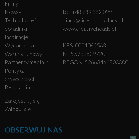
Firmy
Newsy
tel. +48 789 382 099
Technologie i
biuro@liderbudowlany.pl
poradniki
www.creativeheads.pl
Inspiracje
Wydarzenia
KRS: 0001062563
Warunki umowy
NIP: 5932639720
Partnerzy medialni
REGON: 52663464800000
Polityka
prywatności
Regulamin
Zarejestruj się
Zaloguj się
OBSERWUJ NAS