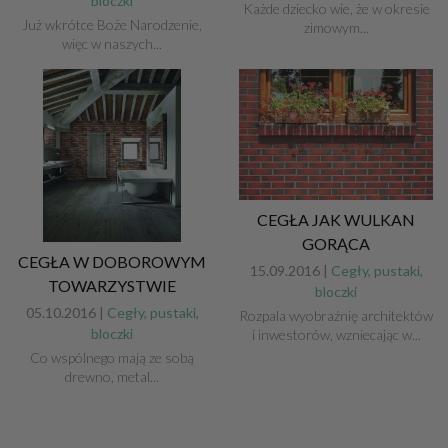
bloczki
Każde dziecko wie, że w okresie
Już wkrótce Boże Narodzenie,
zimowym...
więc w naszych...
CEGŁA JAK WULKAN
GORĄCA
CEGŁA W DOBOROWYM
15.09.2016 |
Cegły, pustaki,
TOWARZYSTWIE
bloczki
05.10.2016 |
Cegły, pustaki,
Rozpala wyobraźnię architektów
bloczki
i inwestorów, wzniecając w...
Co wspólnego mają ze sobą
drewno, metal...