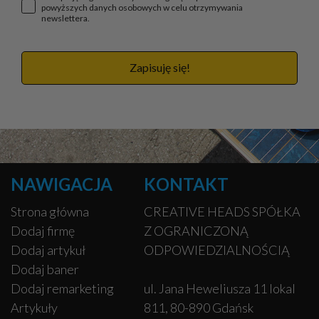
powyższych danych osobowych w celu otrzymywania
newslettera.
Zapisuję się!
NAWIGACJA
KONTAKT
Strona główna
CREATIVE HEADS SPÓŁKA
Dodaj firmę
Z OGRANICZONĄ
Dodaj artykuł
ODPOWIEDZIALNOŚCIĄ
Dodaj baner
Dodaj remarketing
ul. Jana Heweliusza 11 lokal
Artykuły
811, 80-890 Gdańsk