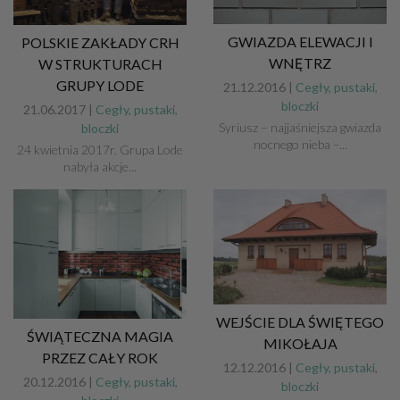
GWIAZDA ELEWACJI I
POLSKIE ZAKŁADY CRH
WNĘTRZ
W STRUKTURACH
GRUPY LODE
21.12.2016 |
Cegły, pustaki,
bloczki
21.06.2017 |
Cegły, pustaki,
Syriusz – najjaśniejsza gwiazda
bloczki
nocnego nieba –...
24 kwietnia 2017r. Grupa Lode
nabyła akcje...
WEJŚCIE DLA ŚWIĘTEGO
ŚWIĄTECZNA MAGIA
MIKOŁAJA
PRZEZ CAŁY ROK
12.12.2016 |
Cegły, pustaki,
20.12.2016 |
Cegły, pustaki,
bloczki