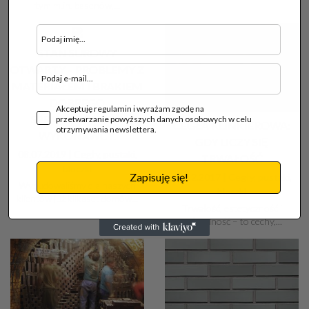
tym m.in. basenów,...
STAN SUROWY
OTWARTY – PROBLEMY Z
MATERIAŁEM I BRAKIEM
DOBREGO
Akceptuję regulamin i wyrażam zgodę na
SPRAWDZONEGO
przetwarzanie powyższych danych osobowych w celu
CEGŁA KLINKIEROWA:
otrzymywania newslettera.
WYKONAWCY.
GDY LICZY SIĘ
08.07.2019 |
Cegły, pustaki,
TRWAŁOŚĆ
bloczki
Zapisuję się!
13.12.2017 |
Cegły, pustaki,
Wybudowaliśmy dla naszych
bloczki
klientów już kilkaset domów...
Trwałość, estetyczność i
opłacalność – to cechy,...