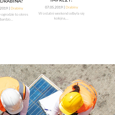
 DRABINA?
07.05.2019 |
Drabiny
.2019 |
Drabiny
W ostatni weekend odbyła się
w ogrodzie to okres
kolejna,…
bardzo…