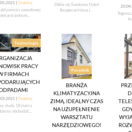
.05.2021 |
Drabiny
Zbliża się Światowy Dzień
20.04
 aktywności zawodowej
Bezpieczeństwa i…
Tegoroc
olek jest jednym…
bu
Technologia
RGANIZACJA
NOWISK PRACY
Poradnik
W FIRMACH
PODARUJĄCYCH
BRANŻA
PR
ODPADAMI
KLIMATYZACYJNA
D
.03.2021 |
Drabiny
ZIMĄ. IDEALNY CZAS
TELE
se study 18 marca
NA UZUPEŁNIENIE
GDY
dziemy obchodzić…
WARSZTATU
WYJ
NARZĘDZIOWEGO!
ROZ