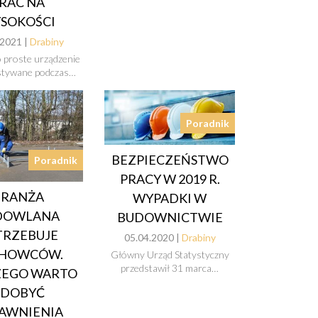
RAC NA
SOKOŚCI
.2021 |
Drabiny
o proste urządzenie
stywane podczas…
Poradnik
BEZPIECZEŃSTWO
Poradnik
PRACY W 2019 R.
BRANŻA
WYPADKI W
DOWLANA
BUDOWNICTWIE
TRZEBUJE
05.04.2020 |
Drabiny
HOWCÓW.
Główny Urząd Statystyczny
przedstawił 31 marca…
ZEGO WARTO
ZDOBYĆ
AWNIENIA