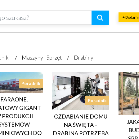
+ Dodaj f
dniki
Maszyny I Sprzęt
Drabiny
Poradnik
FARAONE.
Poradnik
ATOWY GIGANT
 PRODUKCJI
OZDABIANIE DOMU
JAK
SYSTEMÓW
NA ŚWIĘTA –
BU
MINIOWYCH DO
DRABINA POTRZEBA
SPR