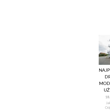
NAJP
DR
MOD
UŻ
18
Ja
Odp