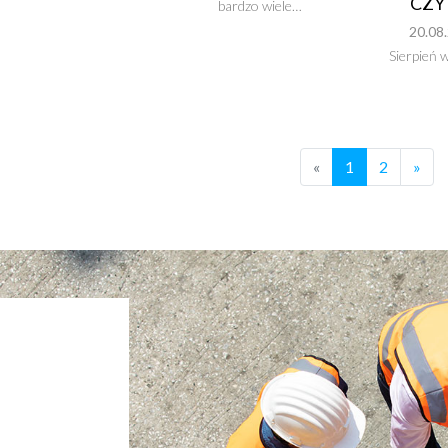
CZY
bardzo wiele…
20.08
Sierpień 
«
1
2
»