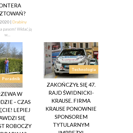
ONTERA
SZTOWAŃ?
.2020 |
Drabiny
a pasem! Widać ją
w…
Technologia
Poradnik
ZAKOŃCZYŁ SIĘ 47.
RAJD ŚWIDNICKI-
RZEWA W
KRAUSE. FIRMA
ZIE – CZAS
KRAUSE PONOWNIE
ĘCIE! LEPIEJ
SPONSOREM
AWDZI SIĘ
TYTULARNYM
ST ROBOCZY
IMPREZY!