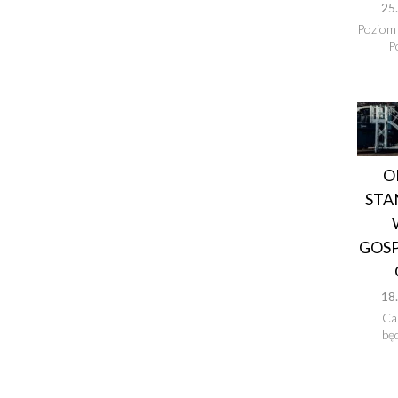
25
Poziom
P
O
STA
GOS
18
Ca
bę