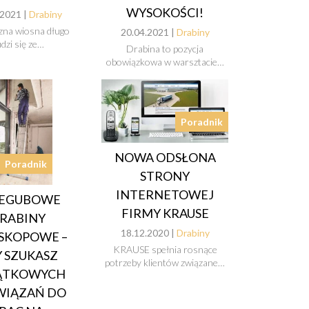
WYSOKOŚCI!
.2021 |
Drabiny
zna wiosna długo
20.04.2021 |
Drabiny
dzi się ze…
Drabina to pozycja
obowiązkowa w warsztacie…
Poradnik
NOWA ODSŁONA
Poradnik
STRONY
INTERNETOWEJ
ZEGUBOWE
FIRMY KRAUSE
RABINY
18.12.2020 |
Drabiny
SKOPOWE –
KRAUSE spełnia rosnące
 SZUKASZ
potrzeby klientów związane…
ĄTKOWYCH
WIĄZAŃ DO