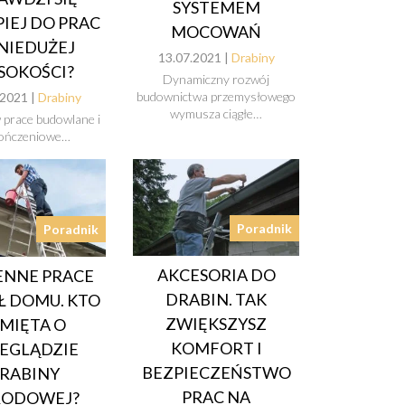
SYSTEMEM
PIEJ DO PRAC
MOCOWAŃ
NIEDUŻEJ
13.07.2021 |
Drabiny
SOKOŚCI?
Dynamiczny rozwój
budownictwa przemysłowego
.2021 |
Drabiny
wymusza ciągłe…
w prace budowlane i
ończeniowe…
Poradnik
Poradnik
AKCESORIA DO
ENNE PRACE
DRABIN. TAK
 DOMU. KTO
ZWIĘKSZYSZ
MIĘTA O
KOMFORT I
EGLĄDZIE
BEZPIECZEŃSTWO
RABINY
PRAC NA
RODOWEJ?