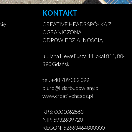
KONTAKT
się
CREATIVE HEADS SPÓŁKA Z
OGRANICZONĄ
ODPOWIEDZIALNOŚCIĄ
ul. Jana Heweliusza 11 lokal 811, 80-
890 Gdańsk
tel. +48 789 382 099
biuro@liderbudowlany.pl
www.creativeheads.pl
KRS: 0001062563
NIP: 5932639720
REGON: 52663464800000