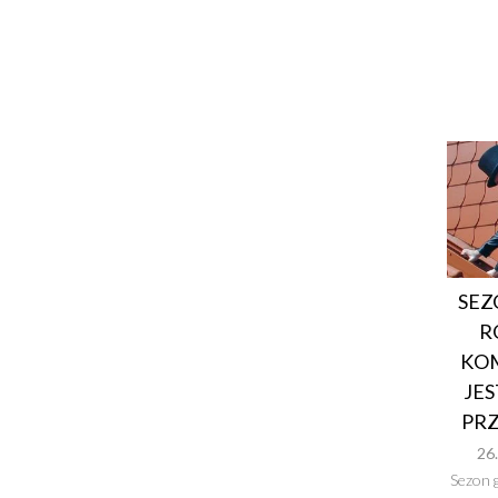
SEZ
R
KOM
JES
PR
26
Sezon 