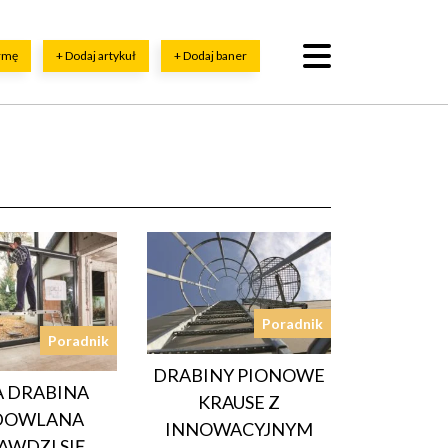
irmę
+ Dodaj artykuł
+ Dodaj baner
Poradnik
Poradnik
DRABINY PIONOWE
A DRABINA
KRAUSE Z
DOWLANA
INNOWACYJNYM
AWDZI SIĘ