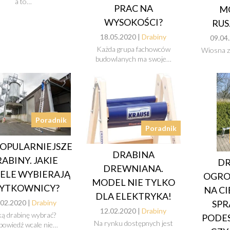
a to…
PRAC NA
M
WYSOKOŚCI?
RU
18.05.2020 |
Drabiny
09.04
Każda grupa fachowców
Wiosna z
budowlanych ma swoje…
Poradnik
Poradnik
OPULARNIEJSZE
DRABINA
ABINY. JAKIE
D
DREWNIANA.
ELE WYBIERAJĄ
OGROD
MODEL NIE TYLKO
YTKOWNICY?
NA CI
DLA ELEKTRYKA!
SPR
.02.2020 |
Drabiny
12.02.2020 |
Drabiny
ką drabinę wybrać?
PODE
Na rynku dostępnych jest
owiedź wcale nie…