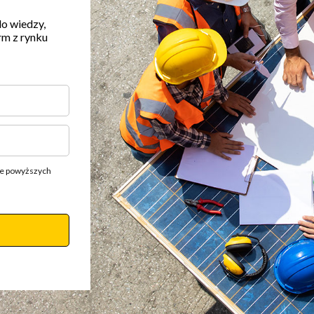
do wiedzy,
rm z rynku
ie powyższych