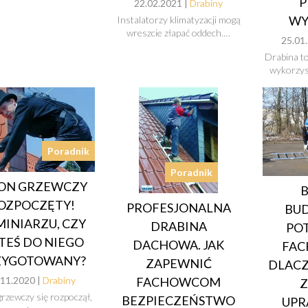
P
22.02.2021 |
Drabiny
WY
Instalatorzy klimatyzacji mogą
wreszcie złapać oddech.…
25.01
Drabina t
wykorzy
Poradnik
Poradnik
ON GRZEWCZY
OZPOCZĘTY!
PROFESJONALNA
BU
INIARZU, CZY
DRABINA
PO
TEŚ DO NIEGO
DACHOWA. JAK
FAC
ZYGOTOWANY?
ZAPEWNIĆ
DLAC
FACHOWCOM
.11.2020 |
Drabiny
grzewczy się rozpoczął,
BEZPIECZEŃSTWO
UPR