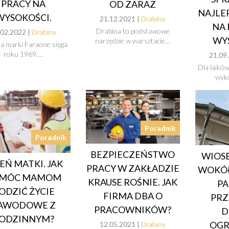
PRACY NA
OD ZARAZ
NAJLE
WYSOKOŚCI.
21.12.2021 |
Drabiny
NA 
Drabina to podstawowe
.02.2022 |
Drabiny
WY
narzędzie w warsztacie…
ia marki Faraone sięga
roku 1969.…
21.09
Dla laikó
wyk
Poradnik
Poradnik
BEZPIECZEŃSTWO
WIOS
EŃ MATKI. JAK
PRACY W ZAKŁADZIE
WOKÓŁ
MÓC MAMOM
KRAUSE ROŚNIE. JAK
PA
ODZIĆ ŻYCIE
FIRMA DBA O
PRZ
AWODOWE Z
PRACOWNIKÓW?
D
ODZINNYM?
OG
12.05.2021 |
Drabiny