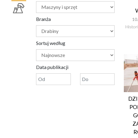
Branża
10
Histor
Sortuj według
Data publikacji
DZI
PO
G
Z
R