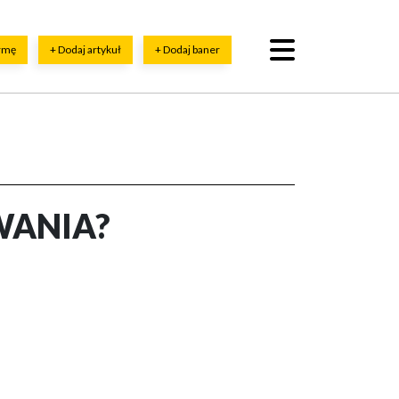
irmę
+ Dodaj artykuł
+ Dodaj baner
WANIA?