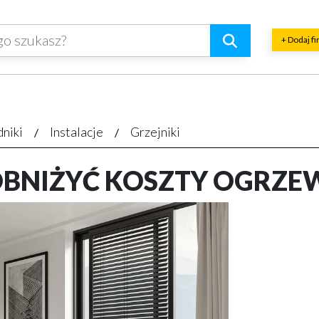
+ Dodaj f
dniki
Instalacje
Grzejniki
OBNIŻYĆ KOSZTY OGRZE