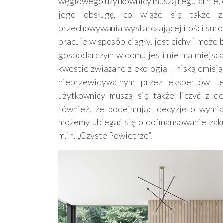
węglowego użytkownicy muszą regularnie, c
jego obsługę, co wiąże się także ze
przechowywania wystarczającej ilości sur
pracuje w sposób ciągły, jest cichy i moż
gospodarczym w domu jeśli nie ma miejsca 
kwestie związane z ekologią – niską emisj
nieprzewidywalnym przez ekspertów te
użytkownicy muszą się także liczyć z d
również, że podejmując decyzję o wymia
możemy ubiegać się o dofinansowanie zak
m.in. „Czyste Powietrze”.