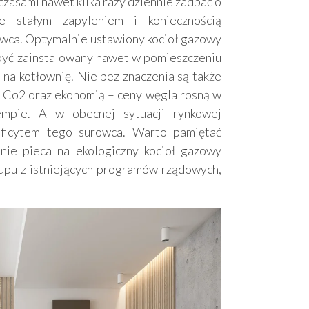
zasami nawet kilka razy dziennie zadbać o
 stałym zapyleniem i koniecznością
owca. Optymalnie ustawiony kocioł gazowy
e być zainstalowany nawet w pomieszczeniu
na kotłownię. Nie bez znaczenia są także
ą Co2 oraz ekonomią – ceny węgla rosną w
mpie. A w obecnej sytuacji rynkowej
eficytem tego surowca. Warto pamiętać
nie pieca na ekologiczny kocioł gazowy
upu z istniejących programów rządowych,