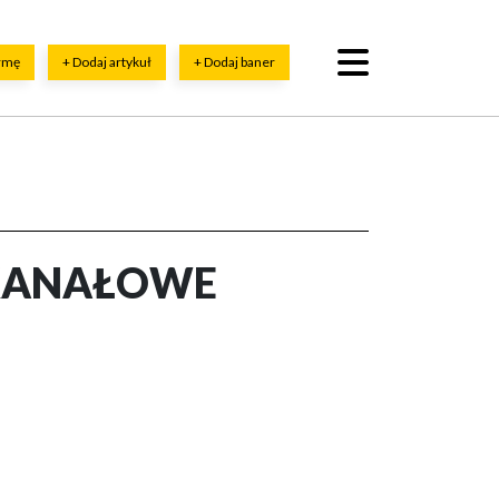
irmę
+ Dodaj artykuł
+ Dodaj baner
I KANAŁOWE