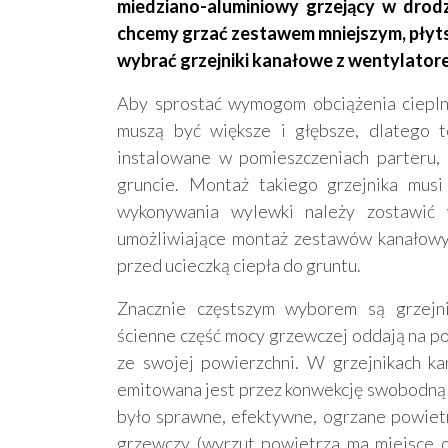
miedziano-aluminiowy grzejący w drod
chcemy grzać zestawem mniejszym, płyts
wybrać grzejniki kanałowe z wentylator
Aby sprostać wymogom obciążenia ciepln
muszą być większe i głębsze, dlatego t
instalowane w pomieszczeniach parteru,
gruncie. Montaż takiego grzejnika musi
wykonywania wylewki należy zostawić 
umożliwiające montaż zestawów kanałowy
przed ucieczką ciepła do gruntu.
Znacznie częstszym wyborem są grzejni
ścienne część mocy grzewczej oddają na p
ze swojej powierzchni. W grzejnikach k
emitowana jest przez konwekcję swobodną
było sprawne, efektywne, ogrzane powietr
grzewczy (wyrzut powietrza ma miejsce od