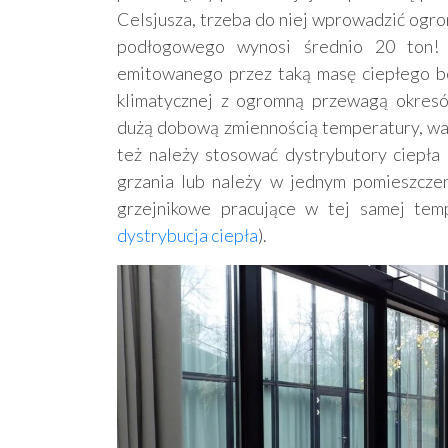
Celsjusza, trzeba do niej wprowadzić ogro
podłogowego wynosi średnio 20 ton! Z
emitowanego przez taką masę ciepłego be
klimatycznej z ogromną przewagą okresów
dużą dobową zmiennością temperatury, wa
też należy stosować dystrybutory ciepła
grzania lub należy w jednym pomieszcze
grzejnikowe pracujące w tej samej temp
dystrybucja ciepła
).