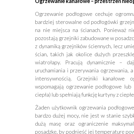
Ogrzewanie kanałowe – przestrzeń nieo
Ogrzewanie podłogowe cechuje ogromna 
bardziej sterowalne od podłogówki grzej
na nie miejsca na ścianach. Ponieważ n
pozostają grzejniki zabudowane w posadzce
z dynamiką grzejników ściennych, lecz umi
ścian, takich jak okolice dużych przeszkl
wiatrołapy. Pracują dynamicznie – da
uruchamiania i przerywania ogrzewania, a
intensywnością. Grzejniki kanałowe o
wspomagają ogrzewanie podłogowe lub 
ciepła) lub spełniają funkcję kurtyny z ciep
Żaden użytkownik ogrzewania podłogoweg
bardzo dużej mocy, nie jest w stanie szy
dużą masę oraz ograniczenie maksymaln
posadzkę, by podnieść jej temperaturę po