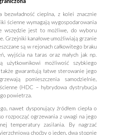
graniczona
bezwładność cieplna, z kolei znacznie
niki ścienne wymagają wygospodarowania
ie wszędzie jest to możliwe, do wyboru
. Grzejniki kanałowe umożliwiają grzanie
eszczane są w rejonach całkowitego braku
eń, wyjścia na taras oraz małych jak np.
ją użytkownikowi możliwość szybkiego
 także gwarantują łatwe sterowanie jego
grzewają pomieszczenia samodzielnie,
ścienne (HDC – hybrydowa dystrybucja
łego powietrza.
o, nawet dysponujący źródłem ciepła o
bko rozpocząć ogrzewania z uwagi na jego
ej temperatury zasilania. By nagrzać
wierzchniową choćby o jeden, dwa stopnie