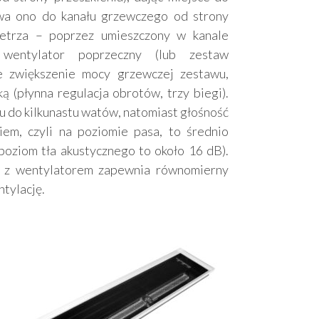
wa ono do kanału grzewczego od strony
etrza – poprzez umieszczony w kanale
 wentylator poprzeczny (lub zestaw
 zwiększenie mocy grzewczej zestawu,
 (płynna regulacja obrotów, trzy biegi).
 do kilkunastu watów, natomiast głośność
iem, czyli na poziomie pasa, to średnio
poziom tła akustycznego to około 16 dB).
k z wentylatorem zapewnia równomierny
tylację.