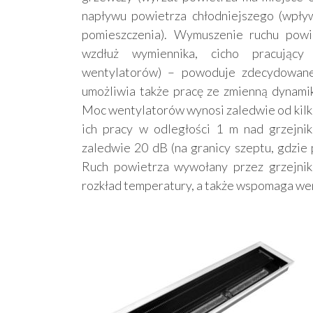
napływu powietrza chłodniejszego (wpły
pomieszczenia). Wymuszenie ruchu powi
wzdłuż wymiennika, cicho pracujący
wentylatorów) – powoduje zdecydowane
umożliwia także pracę ze zmienną dynamiką
Moc wentylatorów wynosi zaledwie od kilku
ich pracy w odległości 1 m nad grzejnik
zaledwie 20 dB (na granicy szeptu, gdzie 
Ruch powietrza wywołany przez grzejni
rozkład temperatury, a także wspomaga wen