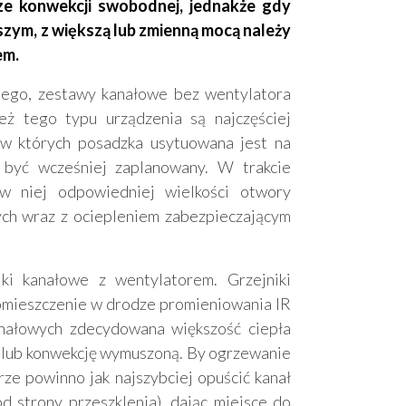
ze konwekcji swobodnej, jednakże gdy
zym, z większą lub zmienną mocą należy
em.
ego, zestawy kanałowe bez wentylatora
eż tego typu urządzenia są najczęściej
 w których posadzka usytuowana jest na
 być wcześniej zaplanowany. W trakcie
w niej odpowiedniej wielkości otwory
ch wraz z ociepleniem zabezpieczającym
ki kanałowe z wentylatorem. Grzejniki
omieszczenie w drodze promieniowania IR
anałowych zdecydowana większość ciepła
 lub konwekcję wymuszoną. By ogrzewanie
ze powinno jak najszybciej opuścić kanał
 strony przeszklenia), dając miejsce do