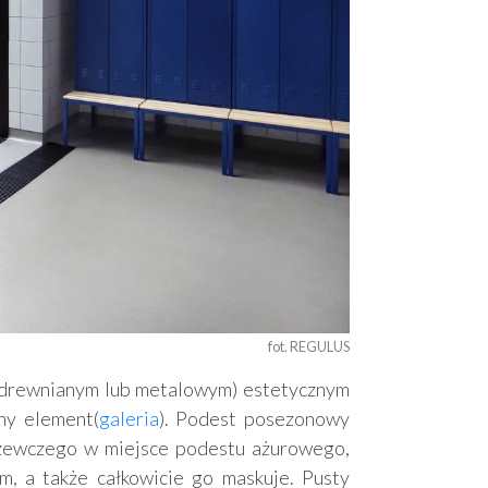
fot. REGULUS
(drewnianym lub metalowym) estetycznym
ny element(
galeria
). Podest posezonowy
rzewczego w miejsce podestu ażurowego,
m, a także całkowicie go maskuje. Pusty