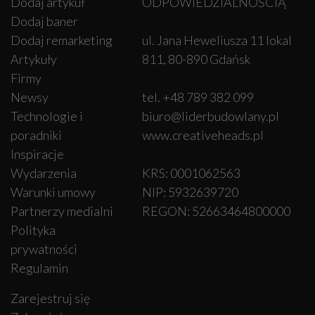
Dodaj artykuł
ODPOWIEDZIALNOŚCIĄ
Dodaj baner
Dodaj remarketing
ul. Jana Heweliusza 11 lokal
Artykuły
811, 80-890 Gdańsk
Firmy
Newsy
tel. +48 789 382 099
Technologie i
biuro@liderbudowlany.pl
poradniki
www.creativeheads.pl
Inspiracje
Wydarzenia
KRS: 0001062563
Warunki umowy
NIP: 5932639720
Partnerzy medialni
REGON: 52663464800000
Polityka
prywatności
Regulamin
Zarejestruj się