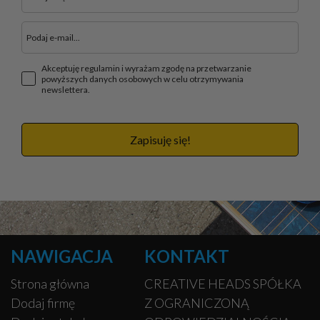
Akceptuję regulamin i wyrażam zgodę na przetwarzanie
powyższych danych osobowych w celu otrzymywania
newslettera.
Zapisuję się!
NAWIGACJA
KONTAKT
Strona główna
CREATIVE HEADS SPÓŁKA
Dodaj firmę
Z OGRANICZONĄ