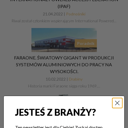
(IPAF)
21.04.2022 |
Podnośniki
Riwal został członkiem wspierającym International Powered…
Poradnik
FARAONE. ŚWIATOWY GIGANT W PRODUKCJI
SYSTEMÓW ALUMINIOWYCH DO PRACY NA
WYSOKOŚCI.
10.02.2022 |
Drabiny
Historia marki Faraone sięga roku 1969.…
JESTEŚ Z BRANŻY?
Ten newsletter jest dla Ciebie! Zyskaj dostęp