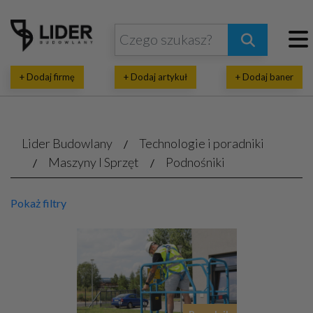
+ Dodaj firmę
+ Dodaj artykuł
+ Dodaj baner
Lider Budowlany
Technologie i poradniki
Maszyny I Sprzęt
Podnośniki
Pokaż filtry