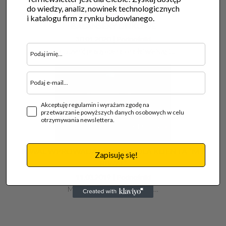
Poradnik
do wiedzy, analiz, nowinek technologicznych
i katalogu firm z rynku budowlanego.
BALANSERY LINKOWE
30.01.2020 |
Podnośniki
Jak uczynić pracę operatora łatwiejszą i…
Akceptuję regulamin i wyrażam zgodę na
przetwarzanie powyższych danych osobowych w celu
otrzymywania newslettera.
Technologia
RIWAL WPROWADZA PORTAL DLA KLIENTA “MY
Zapisuję się!
RIWAL”
11.03.2019 |
Podnośniki
Marzec 2019 – Riwal, lider w…