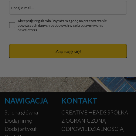
Akceptuję regulamin i wyrażam zgodę na przetwarzanie
powyższych danych osobowych w celu otrzymywania
newslettera.
Zapisuję się!
NAWIGACJA
KONTAKT
Strona główna
CREATIVE HEADS SPÓŁKA
Dodaj firmę
Z OGRANICZONĄ
Dodaj artykuł
ODPOWIEDZIALNOŚCIĄ