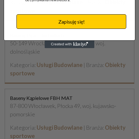
Kategoria:
Usługi Budowlane
| Branża:
Obiekty
sportowe
Zapisuję się!
Baseny i Spa – Technika b
50-149 Wrocław, Sołtysowicka 62a, woj.
dolnośląskie
Kategoria:
Usługi Budowlane
| Branża:
Obiekty
sportowe
Baseny Kąpielowe FBH MAT
87-800 Włocławek, Płocka 49, woj. kujawsko-
pomorskie
Kategoria:
Usługi Budowlane
| Branża:
Obiekty
sportowe