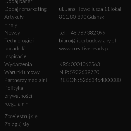
Dodaj baner
Dodaj remarketing
ul. Jana Heweliusza 11 lokal
Artykuły
811, 80-890 Gdańsk
Firmy
Newsy
tel. +48 789 382 099
Technologie i
biuro@liderbudowlany.pl
poradniki
www.creativeheads.pl
Inspiracje
Wydarzenia
KRS: 0001062563
Warunki umowy
NIP: 5932639720
Partnerzy medialni
REGON: 52663464800000
Polityka
prywatności
Regulamin
Zarejestruj się
Zaloguj się