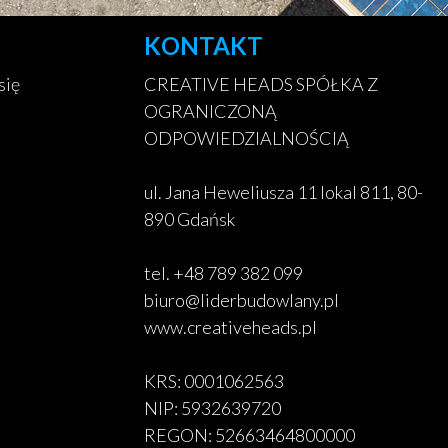
KONTAKT
się
CREATIVE HEADS SPÓŁKA Z
OGRANICZONĄ
ODPOWIEDZIALNOŚCIĄ
ul. Jana Heweliusza 11 lokal 811, 80-
890 Gdańsk
tel. +48 789 382 099
biuro@liderbudowlany.pl
www.creativeheads.pl
KRS: 0001062563
NIP: 5932639720
REGON: 52663464800000