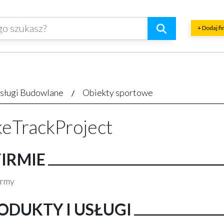
+ Dodaj f
sługi Budowlane
Obiekty sportowe
keTrackProject
FIRMIE
irmy
ODUKTY I USŁUGI