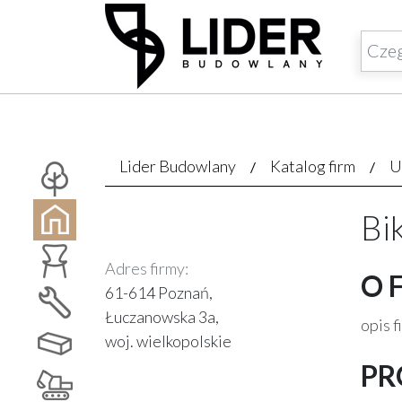
Lider Budowlany
Katalog firm
U
Bi
Adres firmy:
O 
61-614 Poznań,
Łuczanowska 3a,
opis f
woj. wielkopolskie
PR