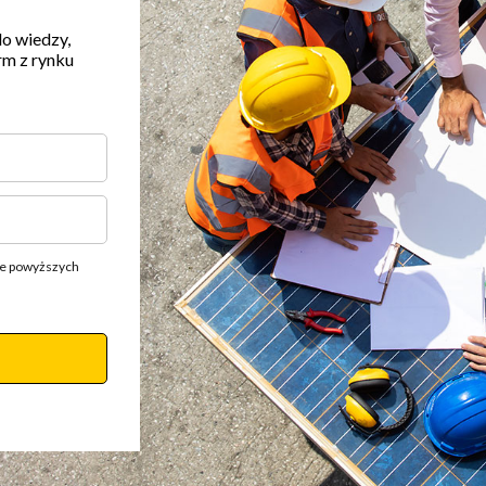
do wiedzy,
rm z rynku
ie powyższych