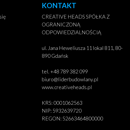
KONTAKT
się
CREATIVE HEADS SPÓŁKA Z
OGRANICZONĄ
ODPOWIEDZIALNOŚCIĄ
ul. Jana Heweliusza 11 lokal 811, 80-
890 Gdańsk
tel. +48 789 382 099
biuro@liderbudowlany.pl
www.creativeheads.pl
KRS: 0001062563
NIP: 5932639720
REGON: 52663464800000