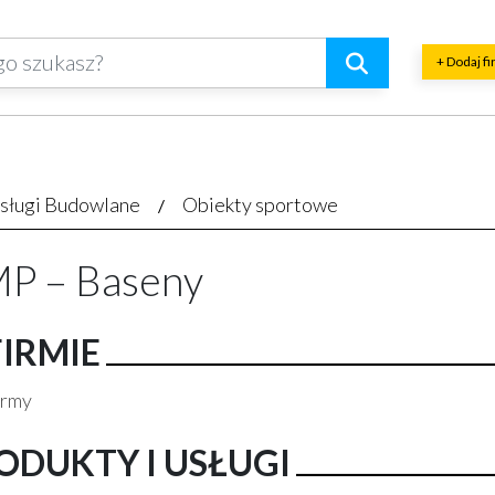
+ Dodaj f
sługi Budowlane
Obiekty sportowe
P – Baseny
FIRMIE
irmy
ODUKTY I USŁUGI