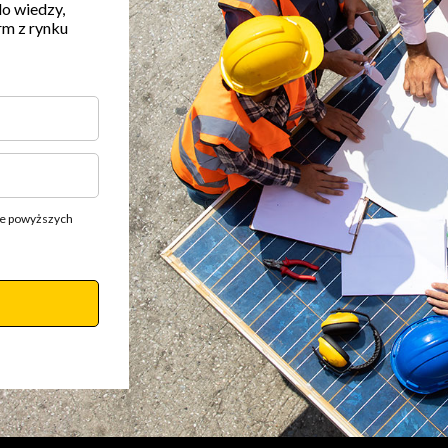
do wiedzy,
rm z rynku
ie powyższych