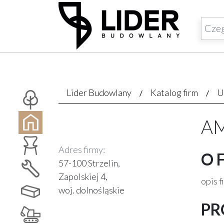
Lider Budowlany
Katalog firm
U
AM
Adres firmy:
O 
57-100 Strzelin,
Zapolskiej 4,
opis f
woj. dolnośląskie
PR