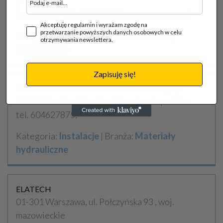
pomorskie
tel. 566553493, 609188584, www.mar-mag.pl
Akceptuję regulamin i wyrażam zgodę na
przetwarzanie powyższych danych osobowych w celu
Kategoria:
Instalacje
| Branża:
Materiały
otrzymywania newslettera.
hydrauliczne
Zapisuję się!
Budzioch Barbara Zakład Wodno-Melioracyjny
38-300 Gorlice, Chopina 36, woj. małopolskie
tel. 604627875,
Kategoria:
Instalacje
| Branża:
Materiały
hydrauliczne
ELATECH
01-301 Warszawa, ul. Połczyńska 93 , woj.
mazowieckie