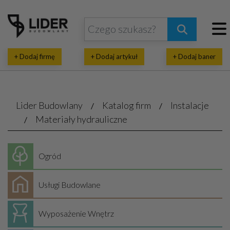
+ Dodaj firmę
+ Dodaj artykuł
+ Dodaj baner
Lider Budowlany
Katalog firm
Instalacje
Materiały hydrauliczne
Ogród
Usługi Budowlane
Wyposażenie Wnętrz