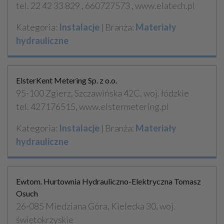
tel. 22 42 33 829 , 660727573 , www.elatech.pl
Kategoria:
Instalacje
| Branża:
Materiały
hydrauliczne
ElsterKent Metering Sp. z o.o.
95-100 Zgierz, Szczawińska 42C, woj. łódzkie
tel. 427176515, www.elstermetering.pl
Kategoria:
Instalacje
| Branża:
Materiały
hydrauliczne
Ewtom. Hurtownia Hydrauliczno-Elektryczna Tomasz
Osuch
26-085 Miedziana Góra, Kielecka 30, woj.
świętokrzyskie