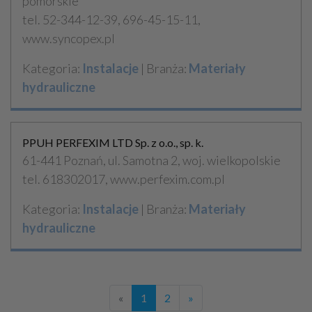
pomorskie
tel. 52-344-12-39, 696-45-15-11,
www.syncopex.pl
Kategoria:
Instalacje
| Branża:
Materiały
hydrauliczne
PPUH PERFEXIM LTD Sp. z o.o., sp. k.
61-441 Poznań, ul. Samotna 2, woj. wielkopolskie
tel. 618302017, www.perfexim.com.pl
Kategoria:
Instalacje
| Branża:
Materiały
hydrauliczne
«
1
2
»