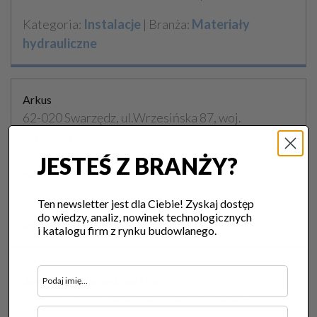
Kategoria:
Instalacje
| Branża:
Materiały
hydrauliczne
Arkus
62-020 Swarzędz, ul.Wrzesińska 87, woj.
wielkopolskie
tel. 618181639, 695744905,
JESTEŚ Z BRANŻY?
www.arkus.poznan.pl
Ten newsletter jest dla Ciebie! Zyskaj dostęp
Kategoria:
Instalacje
| Branża:
Materiały
do wiedzy, analiz, nowinek technologicznych
hydrauliczne
i katalogu firm z rynku budowlanego.
Armatura Przemysłowa i Po
87-100 Toruń, Towarowa 1, woj. kujawsko-