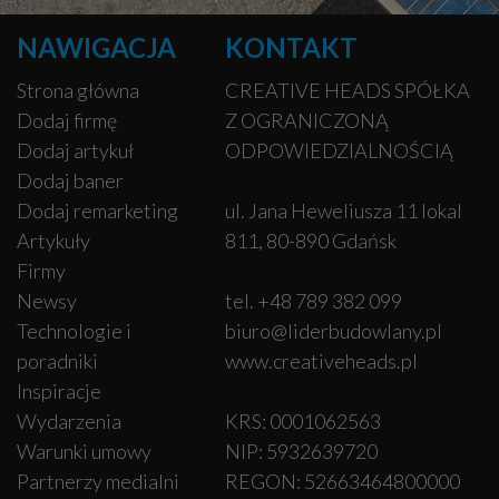
NAWIGACJA
KONTAKT
Strona główna
CREATIVE HEADS SPÓŁKA
Dodaj firmę
Z OGRANICZONĄ
Dodaj artykuł
ODPOWIEDZIALNOŚCIĄ
Dodaj baner
Dodaj remarketing
ul. Jana Heweliusza 11 lokal
Artykuły
811, 80-890 Gdańsk
Firmy
Newsy
tel. +48 789 382 099
Technologie i
biuro@liderbudowlany.pl
poradniki
www.creativeheads.pl
Inspiracje
Wydarzenia
KRS: 0001062563
Warunki umowy
NIP: 5932639720
Partnerzy medialni
REGON: 52663464800000