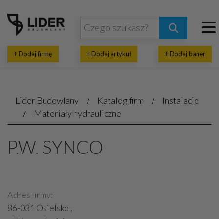
+ Dodaj firmę
+ Dodaj artykuł
+ Dodaj baner
Lider Budowlany
Katalog firm
Instalacje
Materiały hydrauliczne
P.W. SYNCO
Adres firmy:
86-031 Osielsko ,