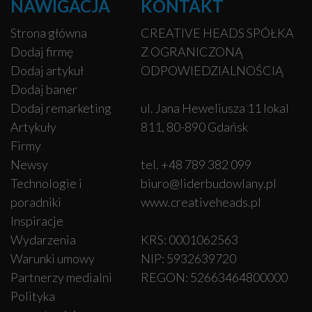
NAWIGACJA
KONTAKT
Strona główna
CREATIVE HEADS SPÓŁKA
Dodaj firmę
Z OGRANICZONĄ
Dodaj artykuł
ODPOWIEDZIALNOŚCIĄ
Dodaj baner
Dodaj remarketing
ul. Jana Heweliusza 11 lokal
Artykuły
811, 80-890 Gdańsk
Firmy
Newsy
tel. +48 789 382 099
Technologie i
biuro@liderbudowlany.pl
poradniki
www.creativeheads.pl
Inspiracje
Wydarzenia
KRS: 0001062563
Warunki umowy
NIP: 5932639720
Partnerzy medialni
REGON: 52663464800000
Polityka